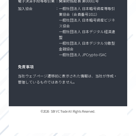
電子決済手段等取引業
関東財務局長 第00001号
加入協会
一般社団法人 日本暗号資産等取引
業協会（会員番号1011）
一般社団法人 日本暗号資産ビジネ
ス協会
一般社団法人 日本デジタル経済連
盟
一般社団法人 日本デジタル分散型
金融協会
一般社団法人 JPCrypto-ISAC
免責事項
当社ウェブページ遷移前に表示された情報は、当社が作成・
管理しているものではありません。
©
2026
SBI VC Trade All Rights Reserved.