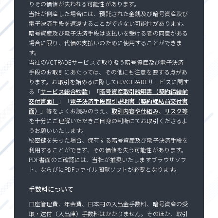
りその価値が失われる可能性があります。
当社が倒産した場合には、預託された金銭及び暗号資産及び
電子決済手段を返還することができない可能性があります。
暗号資産及び電子決済手段は支払いを受ける者の同意がある
場合に限り、代価の支払いのために使用することができま
す。
当社のVCTRADEサービスで取り扱う暗号資産及び電子決済
手段のお取引にあたっては、その他にも注意を要する点があ
ります。お取引を始めるに際してはVCTRADEサービスに関す
る「
サービス総合約款
」「
暗号資産取引説明書（契約締結前
交付書面）
」「
電子決済手段取引説明書（契約締結前交付書
面）
」等をよくお読みのうえ、
取引内容や仕組み
、
リスク等
を十分にご理解いただきご自身の判断にてお取引くださるよ
うお願いいたします。
秘密鍵を失った場合、保有する暗号資産及び電子決済手段を
利用することができず、その価値を失う可能性があります。
PDF書面のご確認には、当社が推奨いたしますブラウザソフ
ト、ならびにPDFファイル閲覧ソフトが必要となります。
手数料について
口座管理費、年会費、日本円の入出金手数料、暗号資産の受
取・送付（入出庫）手数料はかかりません。そのほか、取引