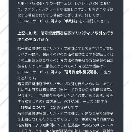
所取引（板取引）での手数料及び、レバレッジ取引におい
て、ファンディングレートが発生しますが、お客さまから徴
収する場合と付与する場合がございます。詳しくは、
VCTRADEサービスに関する「
手数料
」をご確認ください。
上記に加え、暗号資産関連店頭デリバティブ取引を行う
場合の主な注意点
暗号資産関連店頭デリバティブ取引に関してお客さまが支払
うべき手数料、報酬その他の対価の種類ごとの金額若しくは
その上限額又はこれらの計算方法の概要及び当該金額の合計
額若しくはその上限額又はこれらの計算方法の概要は、
VCTRADEサービスに関する「
暗号資産取引説明書
」に定め
る通りです。
暗号資産関連店頭デリバティブ取引を行うためには、あらか
じめ日本円又は暗号資産（当社にて取扱いのある暗号資産に
限ります。）で証拠金を預託いただく必要があります。預託
する額又はその計算方法は、VCTRADEサービスに関する
「
証拠金について
」に定める通りです。
暗号資産関連店頭デリバティブ取引は、少額の資金で証拠金
を上回る取引を行うことができる一方、急激な暗号資産の価
格変動等により短期間のうちに証拠金の大部分又はそのすべ
てを失うことや、取引額が証拠金の額を上回るため、証拠金