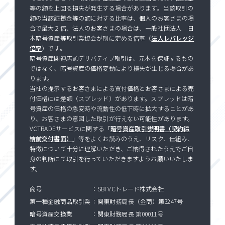
等の額を上回る損失が発生する場合があります。当該取引の
額の当該証拠金等の額に対する比率は、個人のお客さまの場
合で最大２倍、法人のお客さまの場合は、一般社団法人 日
本暗号資産等取引業協会が別に定める倍率（
法人レバレッジ
倍率
）です。
暗号資産関連店頭デリバティブ取引は、元本を保証するもの
ではなく、暗号資産の価格変動により損失が生じる場合があ
ります。
当社の提示するお客さまによる買付価格とお客さまによる売
付価格には差額（スプレッド）があります。スプレッドは暗
号資産の価格の急変時や流動性の低下時に拡大することがあ
り、お客さまの意図した取引が行えない可能性があります。
VCTRADEサービスに関する「
暗号資産取引説明書（契約締
結前交付書面）
」等をよくお読みのうえ、リスク、仕組み、
特徴について十分に理解いただき、ご納得されたうえでご自
身の判断にて取引を行っていただきますようお願いいたしま
す。
商号
SBI VCトレード株式会社
第一種金融商品取引業
関東財務局長（金商）第3247号
暗号資産交換業
関東財務局長 第00011号