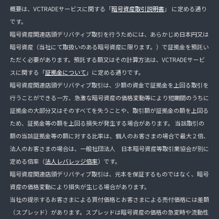
概要は、VCTRADEサービスに関する「
暗号資産取引説明書
」 に定める通り
です。
暗号資産関連店頭デリバティブ取引を行うためには、あらかじめ日本円又は
暗号資産（当社にて取扱いのある暗号資産に限ります。）で証拠金を預託い
ただく必要があります。預託する額又はその計算方法は、VCTRADEサービ
スに関する「
証拠金について
」に定める通りです。
暗号資産関連店頭デリバティブ取引は、少額の資金で証拠金を上回る取引を
行うことができる一方、急激な暗号資産の価格変動等により短期間のうちに
証拠金の大部分又はそのすべてを失うことや、取引額が証拠金の額を上回る
ため、証拠金等の額を上回る損失が発生する場合があります。 当該取引の
額の当該証拠金等の額に対する比率は、個人のお客さまの場合で最大２倍、
法人のお客さまの場合は、一般社団法人 日本暗号資産等取引業協会が別に
定める倍率（
法人レバレッジ倍率
）です。
暗号資産関連店頭デリバティブ取引は、元本を保証するものではなく、暗号
資産の価格変動により損失が生じる場合があります。
当社の提示するお客さまによる買付価格とお客さまによる売付価格には差額
（スプレッド）があります。スプレッドは暗号資産の価格の急変時や流動性