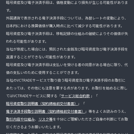
暗号資産及び電子決済手段は、価格変動により損失が生じる可能性がありま
す。
外国通貨で表示される電子決済手段については、為替レートの変動により、
日本円における換算価値が購入時点に比べて減少する可能性があります。
暗号資産及び電子決済手段は、移転記録の仕組みの破綻によりその価値が失
われる可能性があります。
当社が倒産した場合には、預託された金銭及び暗号資産及び電子決済手段を
返還することができない可能性があります。
暗号資産及び電子決済手段は支払いを受ける者の同意がある場合に限り、代
価の支払いのために使用することができます。
当社のVCTRADEサービスで取り扱う暗号資産及び電子決済手段のお取引に
あたっては、その他にも注意を要する点があります。お取引を始めるに際し
てはVCTRADEサービスに関する「
サービス総合約款
」「
暗号資産取引説明書（契約締結前交付書面）
」「
電子決済手段取引説明書（契約締結前交付書面）
」等をよくお読みのうえ、
取引内容や仕組み
、
リスク等
を十分にご理解いただきご自身の判断にてお取
引くださるようお願いいたします。