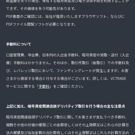
秘密鍵を失った場合、保有する暗号資産及び電子決済手段を利用することが
できず、その価値を失う可能性があります。
PDF書面のご確認には、当社が推奨いたしますブラウザソフト、ならびに
PDFファイル閲覧ソフトが必要となります。
手数料について
口座管理費、年会費、日本円の入出金手数料、暗号資産の受取・送付（入出
庫）手数料はかかりません。そのほか、取引所取引（板取引）での手数料及
び、レバレッジ取引において、ファンディングレートが発生しますが、お客
さまから徴収する場合と付与する場合がございます。詳しくは、VCTRADE
サービスに関する「
手数料
」をご確認ください。
上記に加え、暗号資産関連店頭デリバティブ取引を行う場合の主な注意点
暗号資産関連店頭デリバティブ取引に関してお客さまが支払うべき手数料、
報酬その他の対価の種類ごとの金額若しくはその上限額又はこれらの計算方
法の概要及び当該金額の合計額若しくはその上限額又はこれらの計算方法の