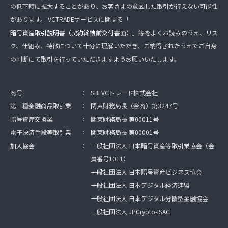
の低下時に拡大することがあり、お客さまの意図した取引が行えない可能性
があります。 VCTRADEサービスに関する「
暗号資産取引説明書（契約締結前交付書面）
」等をよくお読みのうえ、リス
ク、仕組み、特徴について十分に理解いただき、ご納得されたうえでご自身
の判断にて取引を行っていただきますようお願いいたします。
商号
：
SBI VCトレード株式会社
第一種金融商品取引業
：
関東財務局長（金商）第3247号
暗号資産交換業
：
関東財務局長 第00011号
電子決済手段等取引業
：
関東財務局長 第00001号
加入協会
：
一般社団法人 日本暗号資産等取引業協会（会
員番号1011）
一般社団法人 日本暗号資産ビジネス協会
一般社団法人 日本デジタル経済連盟
一般社団法人 日本デジタル分散型金融協会
一般社団法人 JPCrypto-ISAC