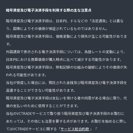
暗号資産及び電子決済手段を利用する際の主な注意点
暗号資産及び電子決済手段は、日本円、ドルなどの「法定通貨」とは異な
り、国等によりその価値が保証されているものではありません。
暗号資産及び電子決済手段は、価格変動により損失が生じる可能性がありま
す。
外国通貨で表示される電子決済手段については、為替レートの変動により、
日本円における換算価値が購入時点に比べて減少する可能性があります。
暗号資産及び電子決済手段は、移転記録の仕組みの破綻によりその価値が失
われる可能性があります。
当社が倒産した場合には、預託された金銭及び暗号資産及び電子決済手段を
返還することができない可能性があります。
暗号資産及び電子決済手段は支払いを受ける者の同意がある場合に限り、代
価の支払いのために使用することができます。
当社のVCTRADEサービスで取り扱う暗号資産及び電子決済手段のお取引に
あたっては、その他にも注意を要する点があります。お取引を始めるに際し
てはVCTRADEサービスに関する「
サービス総合約款
」「