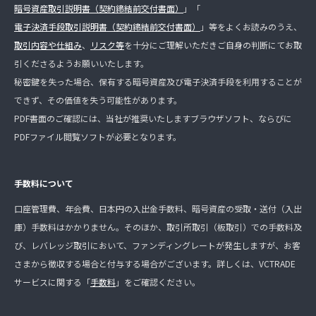
暗号資産取引説明書（契約締結前交付書面）
」「
電子決済手段取引説明書（契約締結前交付書面）
」等をよくお読みのうえ、
取引内容や仕組み
、
リスク等
を十分にご理解いただきご自身の判断にてお取
引くださるようお願いいたします。
秘密鍵を失った場合、保有する暗号資産及び電子決済手段を利用することが
できず、その価値を失う可能性があります。
PDF書面のご確認には、当社が推奨いたしますブラウザソフト、ならびに
PDFファイル閲覧ソフトが必要となります。
手数料について
口座管理費、年会費、日本円の入出金手数料、暗号資産の受取・送付（入出
庫）手数料はかかりません。そのほか、取引所取引（板取引）での手数料及
び、レバレッジ取引において、ファンディングレートが発生しますが、お客
さまから徴収する場合と付与する場合がございます。詳しくは、VCTRADE
サービスに関する「
手数料
」をご確認ください。