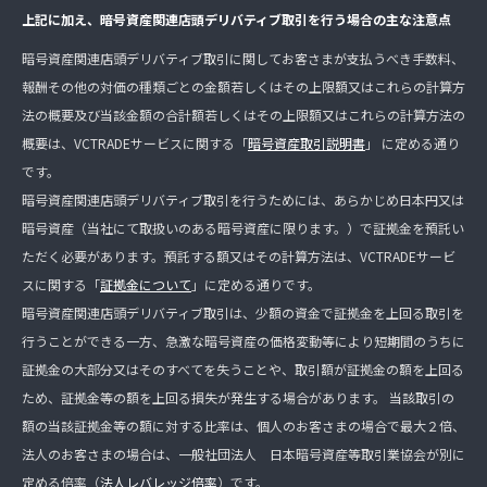
上記に加え、暗号資産関連店頭デリバティブ取引を行う場合の主な注意点
暗号資産関連店頭デリバティブ取引に関してお客さまが支払うべき手数料、
報酬その他の対価の種類ごとの金額若しくはその上限額又はこれらの計算方
法の概要及び当該金額の合計額若しくはその上限額又はこれらの計算方法の
概要は、VCTRADEサービスに関する「
暗号資産取引説明書
」 に定める通り
です。
暗号資産関連店頭デリバティブ取引を行うためには、あらかじめ日本円又は
暗号資産（当社にて取扱いのある暗号資産に限ります。）で証拠金を預託い
ただく必要があります。預託する額又はその計算方法は、VCTRADEサービ
スに関する「
証拠金について
」に定める通りです。
暗号資産関連店頭デリバティブ取引は、少額の資金で証拠金を上回る取引を
行うことができる一方、急激な暗号資産の価格変動等により短期間のうちに
証拠金の大部分又はそのすべてを失うことや、取引額が証拠金の額を上回る
ため、証拠金等の額を上回る損失が発生する場合があります。 当該取引の
額の当該証拠金等の額に対する比率は、個人のお客さまの場合で最大２倍、
法人のお客さまの場合は、一般社団法人 日本暗号資産等取引業協会が別に
定める倍率（
法人レバレッジ倍率
）です。