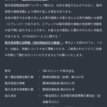
暗号資産関連店頭デリバティブ取引は、元本を保証するものではなく、暗号
資産の価格変動により損失が生じる場合があります。
当社の提示するお客さまによる買付価格とお客さまによる売付価格には差額
（スプレッド）があります。スプレッドは暗号資産の価格の急変時や流動性
の低下時に拡大することがあり、お客さまの意図した取引が行えない可能性
があります。 VCTRADEサービスに関する「
暗号資産取引説明書（契約締結前交付書面）
」等をよくお読みのうえ、リス
ク、仕組み、特徴について十分に理解いただき、ご納得されたうえでご自身
の判断にて取引を行っていただきますようお願いいたします。
商号
：
SBI VCトレード株式会社
第一種金融商品取引業
：
関東財務局長（金商）第3247号
暗号資産交換業
：
関東財務局長 第00011号
電子決済手段等取引業
：
関東財務局長 第00001号
加入協会
：
一般社団法人 日本暗号資産等取引業協会（会
員番号1011）