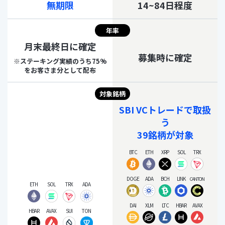
無期限
14~84日程度
年率
月末最終日に確定
募集時に確定
※ステーキング実績のうち75%
を
お客さま分として配布
対象銘柄
SBI VCトレードで取扱
う
39銘柄が対象
BTC
ETH
XRP
SOL
TRX
DOGE
ADA
BCH
LINK
CANTON
ETH
SOL
TRX
ADA
DAI
XLM
LTC
HBAR
AVAX
HBAR
AVAX
SUI
TON