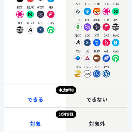
SUI
TON
SHIB
DOT
NEAR
DOT
NEAR
ATOM
FLR
ETC
POL
ATOM
FLR
APT
APT
ALGO
XDC
OAS
ALGO
XDC
XTZ
CHZ
SAND
AXS
BAT
BERA
APE
OAS
ZPG
OMG
USDC
JPYSC
中途解約
できる
できない
分別管理
対象
対象外