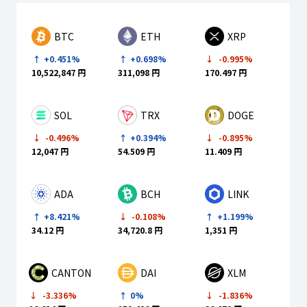
BTC
ETH
XRP
+0.451%
+0.698%
-0.995%
10,522,847 円
311,098 円
170.497 円
SOL
TRX
DOGE
-0.496%
+0.394%
-0.895%
12,047 円
54.509 円
11.409 円
ADA
BCH
LINK
+8.421%
-0.108%
+1.199%
34.12 円
34,720.8 円
1,351 円
CANTON
DAI
XLM
-3.336%
0%
-1.836%