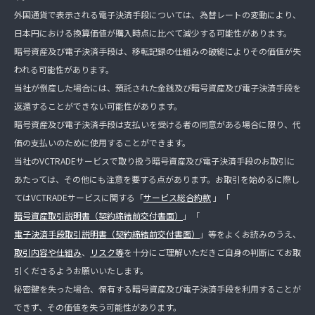
外国通貨で表示される電子決済手段については、為替レートの変動により、
日本円における換算価値が購入時点に比べて減少する可能性があります。
暗号資産及び電子決済手段は、移転記録の仕組みの破綻によりその価値が失
われる可能性があります。
当社が倒産した場合には、預託された金銭及び暗号資産及び電子決済手段を
返還することができない可能性があります。
暗号資産及び電子決済手段は支払いを受ける者の同意がある場合に限り、代
価の支払いのために使用することができます。
当社のVCTRADEサービスで取り扱う暗号資産及び電子決済手段のお取引に
あたっては、その他にも注意を要する点があります。お取引を始めるに際し
てはVCTRADEサービスに関する「
サービス総合約款
」「
暗号資産取引説明書（契約締結前交付書面）
」「
電子決済手段取引説明書（契約締結前交付書面）
」等をよくお読みのうえ、
取引内容や仕組み
、
リスク等
を十分にご理解いただきご自身の判断にてお取
引くださるようお願いいたします。
秘密鍵を失った場合、保有する暗号資産及び電子決済手段を利用することが
できず、その価値を失う可能性があります。