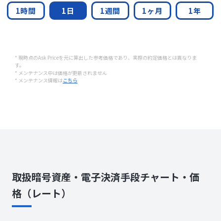
1時間
1日
1週間
1ヶ月
1年
* 現時点のAsk Priceを元に算出した参考価格であり、実際の約定価格とは異なりま
す。
* メンテナンス中は価格が更新されません
* メンテナンス情報は
こちら
取扱暗号資産・電子決済手段チャート・価
格（レート）