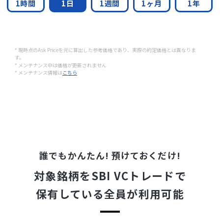
1時間
1日
1週間
1ヶ月
1年
* 現時点のAsk Priceを元に算出した参考価格であり、実際の約定価格とは異なりま
す。
* メンテナンス中は価格が更新されません
* メンテナンス情報は
こちら
誰でもかんたん! 預けておくだけ!
対象銘柄をSBI VCトレードで
保有している全員が利用可能