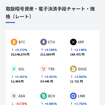
APT
取扱暗号資産・電子決済手段チャート・価
格（レート）
90,244
円相当
月次報酬
BTC
ETH
XRP
+0.272%
+0.388%
+2.146%
3.125
10,546,879 円
311,684 円
169.475 円
APT
SOL
TRX
DOGE
+3.421%
+0.413%
+2.082%
282
円
12,484 円
54.445 円
11.721 円
ADA
BCH
LINK
-0.578%
+0.665%
+1.792%