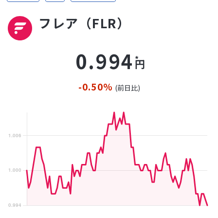
フレア（FLR）
0.994
円
-0.50%
(前日比)