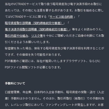
当社のVCTRADEサービスで取り扱う暗号資産及び電子決済手段のお取引に
あたっては、その他にも注意を要する点があります。お取引を始めるに際し
てはVCTRADEサービスに関する「
サービス総合約款
」「
暗号資産取引説明書（契約締結前交付書面）
」「
電子決済手段取引説明書（契約締結前交付書面）
」等をよくお読みのうえ、
取引内容や仕組み
、
リスク等
を十分にご理解いただきご自身の判断にてお取
引くださるようお願いいたします。
秘密鍵を失った場合、保有する暗号資産及び電子決済手段を利用することが
できず、その価値を失う可能性があります。
PDF書面のご確認には、当社が推奨いたしますブラウザソフト、ならびに
PDFファイル閲覧ソフトが必要となります。
手数料について
口座管理費、年会費、日本円の入出金手数料、暗号資産の受取・送付（入出
庫）手数料はかかりません。そのほか、取引所取引（板取引）での手数料及
び、レバレッジ取引において、ファンディングレートが発生しますが、お客