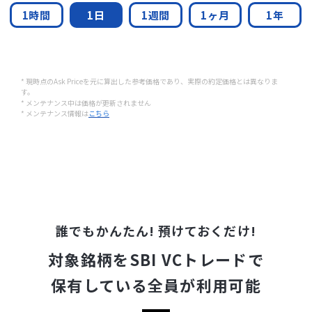
1時間
1日
1週間
1ヶ月
1年
* 現時点のAsk Priceを元に算出した参考価格であり、実際の約定価格とは異なりま
す。
* メンテナンス中は価格が更新されません
* メンテナンス情報は
こちら
誰でもかんたん! 預けておくだけ!
対象銘柄をSBI VCトレードで
保有している全員が利用可能