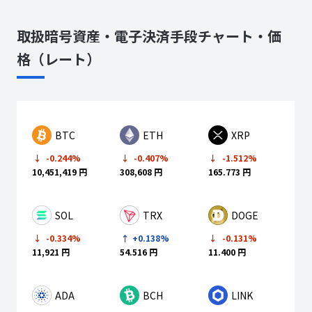
FLR
取扱暗号資産・電子決済手段チャート・価
格（レート）
882
円相当
月次報酬
BTC
ETH
XRP
-0.244%
-0.407%
-1.512%
3.125
10,451,419 円
308,608 円
165.773 円
FLR
SOL
TRX
DOGE
-0.334%
+0.138%
-0.131%
2
円
11,921 円
54.516 円
11.400 円
ADA
BCH
LINK