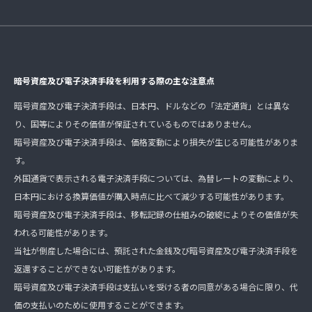
暗号資産及び電子決済手段を利用する際の主な注意点
暗号資産及び電子決済手段は、日本円、ドルなどの「法定通貨」とは異な
り、国等によりその価値が保証されているものではありません。
暗号資産及び電子決済手段は、価格変動により損失が生じる可能性がありま
す。
外国通貨で表示される電子決済手段については、為替レートの変動により、
日本円における換算価値が購入時点に比べて減少する可能性があります。
暗号資産及び電子決済手段は、移転記録の仕組みの破綻によりその価値が失
われる可能性があります。
当社が倒産した場合には、預託された金銭及び暗号資産及び電子決済手段を
返還することができない可能性があります。
暗号資産及び電子決済手段は支払いを受ける者の同意がある場合に限り、代
価の支払いのために使用することができます。