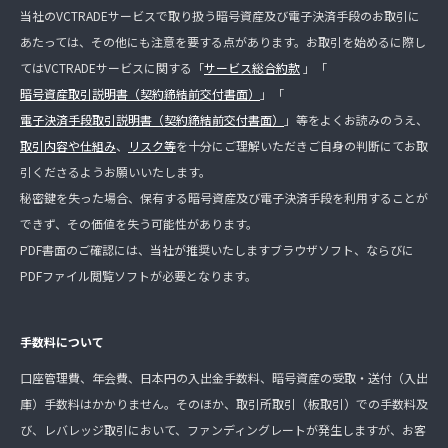
当社のVCTRADEサービスで取り扱う暗号資産及び電子決済手段のお取引に
あたっては、その他にも注意を要する点があります。お取引を始めるに際し
てはVCTRADEサービスに関する「
サービス総合約款
」「
暗号資産取引説明書（契約締結前交付書面）
」「
電子決済手段取引説明書（契約締結前交付書面）
」等をよくお読みのうえ、
取引内容や仕組み
、
リスク等
を十分にご理解いただきご自身の判断にてお取
引くださるようお願いいたします。
秘密鍵を失った場合、保有する暗号資産及び電子決済手段を利用することが
できず、その価値を失う可能性があります。
PDF書面のご確認には、当社が推奨いたしますブラウザソフト、ならびに
PDFファイル閲覧ソフトが必要となります。
手数料について
口座管理費、年会費、日本円の入出金手数料、暗号資産の受取・送付（入出
庫）手数料はかかりません。そのほか、取引所取引（板取引）での手数料及
び、レバレッジ取引において、ファンディングレートが発生しますが、お客