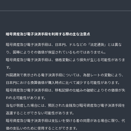
暗号資産及び電子決済手段を利用する際の主な注意点
暗号資産及び電子決済手段は、日本円、ドルなどの「法定通貨」とは異な
り、国等によりその価値が保証されているものではありません。
暗号資産及び電子決済手段は、価格変動により損失が生じる可能性がありま
す。
外国通貨で表示される電子決済手段については、為替レートの変動により、
日本円における換算価値が購入時点に比べて減少する可能性があります。
暗号資産及び電子決済手段は、移転記録の仕組みの破綻によりその価値が失
われる可能性があります。
当社が倒産した場合には、預託された金銭及び暗号資産及び電子決済手段を
返還することができない可能性があります。
暗号資産及び電子決済手段は支払いを受ける者の同意がある場合に限り、代
価の支払いのために使用することができます。