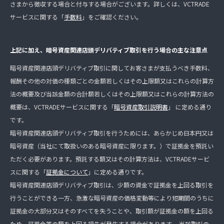
さまから徴収する場合と付与する場合がございます。詳しくは、VCTRADE
サービスに関する「
手数料
」をご確認ください。
上記に加え、暗号資産関連店頭デリバティブ取引を行う場合の主な注意点
暗号資産関連店頭デリバティブ取引に関してお客さまが支払うべき手数料、
報酬その他の対価の種類ごとの金額若しくはその上限額又はこれらの計算方
法の概要及び当該金額の合計額若しくはその上限額又はこれらの計算方法の
概要は、VCTRADEサービスに関する「
暗号資産取引説明書
」 に定める通り
です。
暗号資産関連店頭デリバティブ取引を行うためには、あらかじめ日本円又は
暗号資産（当社にて取扱いのある暗号資産に限ります。）で証拠金を預託い
ただく必要があります。預託する額又はその計算方法は、VCTRADEサービ
スに関する「
証拠金について
」に定める通りです。
暗号資産関連店頭デリバティブ取引は、少額の資金で証拠金を上回る取引を
行うことができる一方、急激な暗号資産の価格変動等により短期間のうちに
証拠金の大部分又はそのすべてを失うことや、取引額が証拠金の額を上回る
ため、証拠金等の額を上回る損失が発生する場合があります。 当該取引の