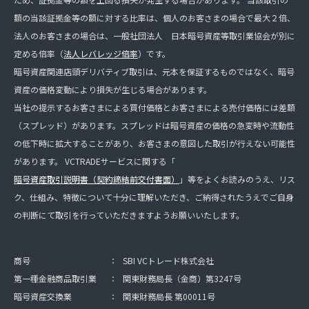
額の当該証拠金等の額に対する比率は、個人のお客さまの場合で最大２倍、
法人のお客さまの場合は、一般社団法人 日本暗号資産等取引業協会が別に
定める倍率（
法人レバレッジ倍率
）です。
暗号資産関連店頭デリバティブ取引は、元本を保証するものではなく、暗号
資産の価格変動により損失が生じる場合があります。
当社の提示するお客さまによる買付価格とお客さまによる売付価格には差額
（スプレッド）があります。スプレッドは暗号資産の価格の急変時や流動性
の低下時に拡大することがあり、お客さまの意図した取引が行えない可能性
があります。 VCTRADEサービスに関する「
暗号資産取引説明書（契約締結前交付書面）
」等をよくお読みのうえ、リス
ク、仕組み、特徴について十分に理解いただき、ご納得されたうえでご自身
の判断にて取引を行っていただきますようお願いいたします。
商号
：
SBI VCトレード株式会社
第一種金融商品取引業
：
関東財務局長（金商）第3247号
暗号資産交換業
：
関東財務局長 第00011号