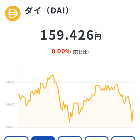
ダイ（DAI）
159.426
円
0.00%
(前日比)