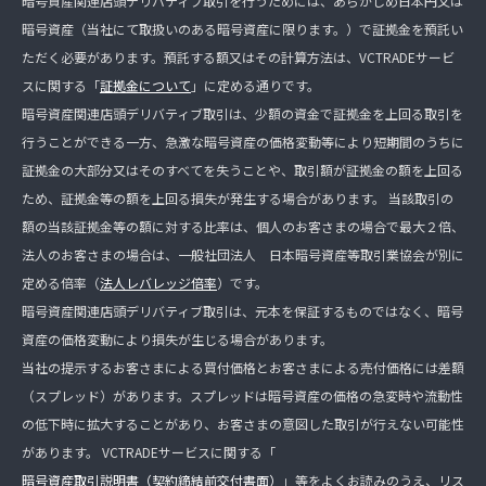
暗号資産関連店頭デリバティブ取引を行うためには、あらかじめ日本円又は
暗号資産（当社にて取扱いのある暗号資産に限ります。）で証拠金を預託い
ただく必要があります。預託する額又はその計算方法は、VCTRADEサービ
スに関する「
証拠金について
」に定める通りです。
暗号資産関連店頭デリバティブ取引は、少額の資金で証拠金を上回る取引を
行うことができる一方、急激な暗号資産の価格変動等により短期間のうちに
証拠金の大部分又はそのすべてを失うことや、取引額が証拠金の額を上回る
ため、証拠金等の額を上回る損失が発生する場合があります。 当該取引の
額の当該証拠金等の額に対する比率は、個人のお客さまの場合で最大２倍、
法人のお客さまの場合は、一般社団法人 日本暗号資産等取引業協会が別に
定める倍率（
法人レバレッジ倍率
）です。
暗号資産関連店頭デリバティブ取引は、元本を保証するものではなく、暗号
資産の価格変動により損失が生じる場合があります。
当社の提示するお客さまによる買付価格とお客さまによる売付価格には差額
（スプレッド）があります。スプレッドは暗号資産の価格の急変時や流動性
の低下時に拡大することがあり、お客さまの意図した取引が行えない可能性
があります。 VCTRADEサービスに関する「
暗号資産取引説明書（契約締結前交付書面）
」等をよくお読みのうえ、リス