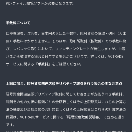
PDFファイル閲覧ソフトが必要となります。
手数料について
口座管理費、年会費、日本円の入出金手数料、暗号資産の受取・送付（入出
庫）手数料はかかりません。そのほか、取引所取引（板取引）での手数料及
び、レバレッジ取引において、ファンディングレートが発生しますが、お客
さまから徴収する場合と付与する場合がございます。詳しくは、VCTRADE
サービスに関する「
手数料
」をご確認ください。
上記に加え、暗号資産関連店頭デリバティブ取引を行う場合の主な注意点
暗号資産関連店頭デリバティブ取引に関してお客さまが支払うべき手数料、
報酬その他の対価の種類ごとの金額若しくはその上限額又はこれらの計算方
法の概要及び当該金額の合計額若しくはその上限額又はこれらの計算方法の
概要は、VCTRADEサービスに関する「
暗号資産取引説明書
」 に定める通り
です。