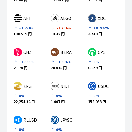
APT
ALGO
XDC
+3.234%
-1.704%
+0.708%
100.519 円
14.42 円
4.410 円
CHZ
BERA
OAS
+1.355%
+1.576%
0%
2.170 円
26.034 円
0.059 円
ZPG
NIDT
USDC
0%
0%
0%
1.007 円
158.038 円
22,254.34 円
RLUSD
JPYSC
0%
0%