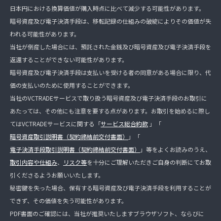
日本円における換算価値が購入時点に比べて減少する可能性があります。
暗号資産及び電子決済手段は、移転記録の仕組みの破綻によりその価値が失
われる可能性があります。
当社が倒産した場合には、預託された金銭及び暗号資産及び電子決済手段を
返還することができない可能性があります。
暗号資産及び電子決済手段は支払いを受ける者の同意がある場合に限り、代
価の支払いのために使用することができます。
当社のVCTRADEサービスで取り扱う暗号資産及び電子決済手段のお取引に
あたっては、その他にも注意を要する点があります。お取引を始めるに際し
てはVCTRADEサービスに関する「
サービス総合約款
」「
暗号資産取引説明書（契約締結前交付書面）
」「
電子決済手段取引説明書（契約締結前交付書面）
」等をよくお読みのうえ、
取引内容や仕組み
、
リスク等
を十分にご理解いただきご自身の判断にてお取
引くださるようお願いいたします。
秘密鍵を失った場合、保有する暗号資産及び電子決済手段を利用することが
できず、その価値を失う可能性があります。
PDF書面のご確認には、当社が推奨いたしますブラウザソフト、ならびに