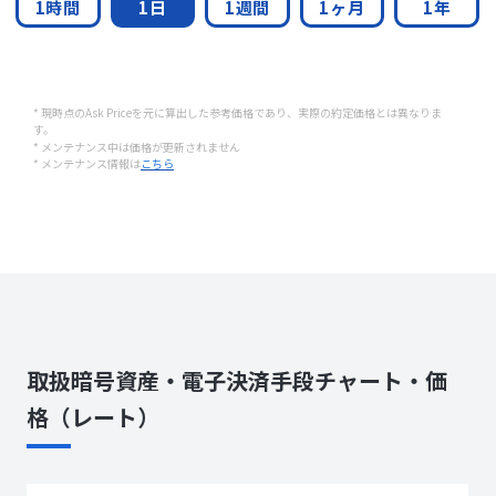
1時間
1日
1週間
1ヶ月
1年
* 現時点のAsk Priceを元に算出した参考価格であり、実際の約定価格とは異なりま
す。
* メンテナンス中は価格が更新されません
* メンテナンス情報は
こちら
取扱暗号資産・電子決済手段チャート・価
格（レート）