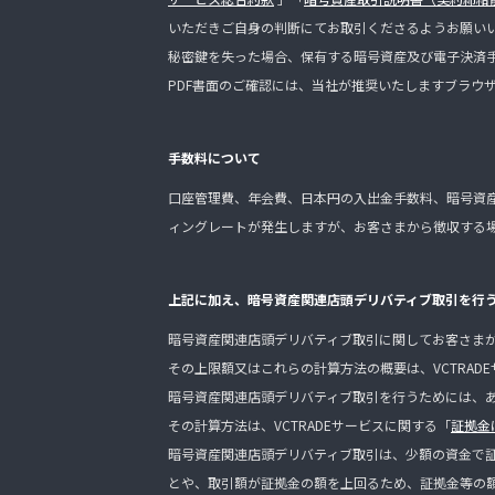
いただきご自身の判断にてお取引くださるようお願い
秘密鍵を失った場合、保有する暗号資産及び電子決済
PDF書面のご確認には、当社が推奨いたしますブラウ
手数料について
口座管理費、年会費、日本円の入出金手数料、暗号資
ィングレートが発生しますが、お客さまから徴収する場
上記に加え、暗号資産関連店頭デリバティブ取引を行
暗号資産関連店頭デリバティブ取引に関してお客さま
その上限額又はこれらの計算方法の概要は、VCTRAD
暗号資産関連店頭デリバティブ取引を行うためには、
その計算方法は、VCTRADEサービスに関する「
証拠金
暗号資産関連店頭デリバティブ取引は、少額の資金で
とや、取引額が証拠金の額を上回るため、証拠金等の