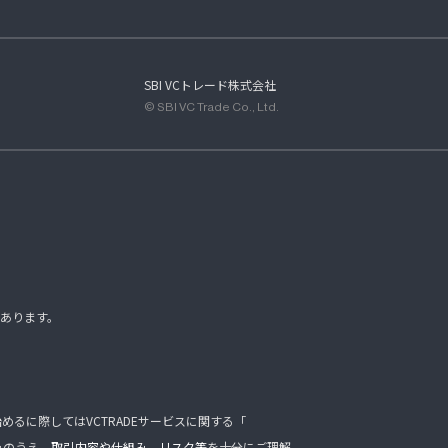
SBI VCトレード株式会社
© SBI VC Trade Co., Ltd.
あります。
るに際してはVCTRADEサービスに関する「
みのうえ、
取引内容や仕組み
、
リスク等
を十分にご理解