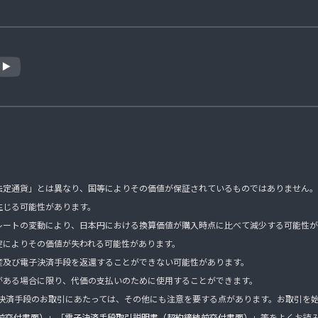
法定通貨」とは異なり、国等によりその価値が保証されているものではありません。
生じる可能性があります。
レートの変動により、日本円における換算価値が購入時点に比べて減少する可能性が
綻によりその価値が失われる可能性があります。
産及び電子決済手段を返還することができない可能性があります。
がある場合に限り、代価の支払いのために使用することができます。
子決済手段のお取引にあたっては、その他にも注意を要する点があります。お取引を始め
前交付書面）
」「
電子決済手段取引説明書（契約締結前交付書面）
」等をよくお読