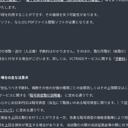
いたします。
手段を利用することができず、その価値を失う可能性があります。
ザソフト、ならびにPDFファイル閲覧ソフトが必要となります。
産の受取・送付（入出庫）手数料はかかりません。そのほか、取引所取引（板取引）
合と付与する場合がございます。詳しくは、VCTRADEサービスに関する「
手数料
う場合の主な注意点
が支払うべき手数料、報酬その他の対価の種類ごとの金額若しくはその上限額又はこ
Eサービスに関する「
暗号資産取引説明書
」 に定める通りです。
あらかじめ日本円又は暗号資産（当社にて取扱いのある暗号資産に限ります。）で証
について
」に定める通りです。
証拠金を上回る取引を行うことができる一方、急激な暗号資産の価格変動等により短
額を上回る損失が発生する場合があります。 当該取引の額の当該証拠金等の額に対