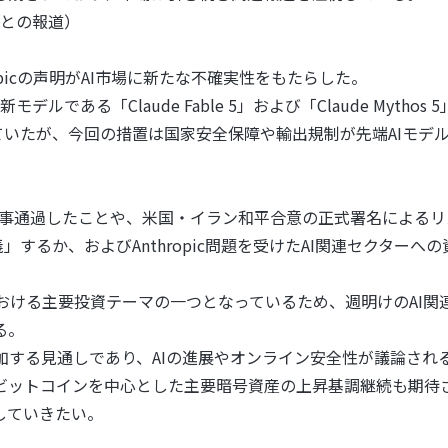
立との報道）
opicの声明がAI市場に新たな不確実性をもたらした。
モデルである「Claude Fable 5」および「Claude Myth
いていたが、今回の措置は国家安全保障や輸出規制が先端AIモ
を無事通過したことや、米国・イラン和平合意の正式署名によるリ
」するか、およびAnthropic問題を受けたAI関連セクター
場における主要投資テーマの一つとなっているため、週明けのAI
る。
も参加する見通しであり、AIの進展やオンライン安全性が議論さ
ビットコインを中心とした主要暗号資産の上昇基調継続も期待さ
していきたい。