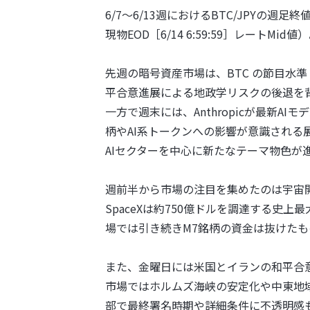
6/7～6/13週におけるBTC/JPYの週足終値
現物EOD［6/14 6:59:59］レートMid値
先週の暗号資産市場は、BTC の節目水準（B
平合意進展による地政学リスクの後退を
一方で週末には、Anthropicが最新AI
柄やAI系トークンへの影響が意識され
AIセクターを中心に新たなテーマ物色が
週前半から市場の注目を集めたのは宇宙開
SpaceXは約750億ドルを調達する史
場では引き続きM7銘柄の資金は抜けた
また、金曜日には米国とイランの和平合
市場ではホルムズ海峡の安定化や中東地
部で最終署名時期や詳細条件に不透明感