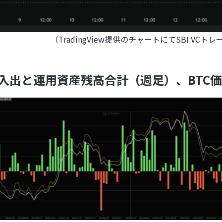
（TradingView提供のチャートにてSBI V
金流入出と運用資産残高合計（週足）、BTC