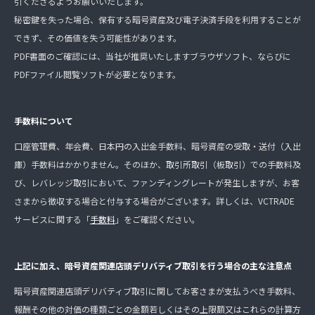
引くださるようお願いいたします。
秘密鍵を失った場合、保有する暗号資産及び電子決済手段を利用することが
できず、その価値を失う可能性があります。
PDF書面のご確認には、当社が推奨いたしますブラウザソフト、ならびに
PDFファイル閲覧ソフトが必要となります。
手数料について
口座管理費、年会費、日本円の入出金手数料、暗号資産の受取・送付（入出
庫）手数料はかかりません。そのほか、取引所取引（板取引）での手数料及
び、レバレッジ取引において、ファンディングレートが発生しますが、お客
さまから徴収する場合と付与する場合がございます。詳しくは、VCTRADE
サービスに関する「
手数料
」をご確認ください。
上記に加え、暗号資産関連店頭デリバティブ取引を行う場合の主な注意点
暗号資産関連店頭デリバティブ取引に関してお客さまが支払うべき手数料、
報酬その他の対価の種類ごとの金額若しくはその上限額又はこれらの計算方