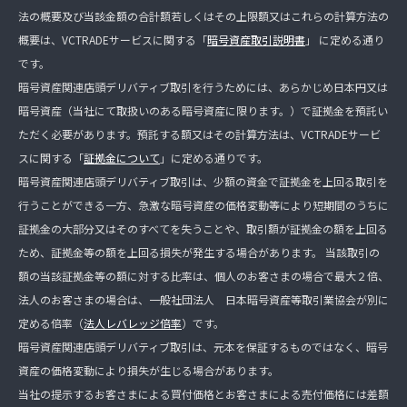
法の概要及び当該金額の合計額若しくはその上限額又はこれらの計算方法の
概要は、VCTRADEサービスに関する「
暗号資産取引説明書
」 に定める通り
です。
暗号資産関連店頭デリバティブ取引を行うためには、あらかじめ日本円又は
暗号資産（当社にて取扱いのある暗号資産に限ります。）で証拠金を預託い
ただく必要があります。預託する額又はその計算方法は、VCTRADEサービ
スに関する「
証拠金について
」に定める通りです。
暗号資産関連店頭デリバティブ取引は、少額の資金で証拠金を上回る取引を
行うことができる一方、急激な暗号資産の価格変動等により短期間のうちに
証拠金の大部分又はそのすべてを失うことや、取引額が証拠金の額を上回る
ため、証拠金等の額を上回る損失が発生する場合があります。 当該取引の
額の当該証拠金等の額に対する比率は、個人のお客さまの場合で最大２倍、
法人のお客さまの場合は、一般社団法人 日本暗号資産等取引業協会が別に
定める倍率（
法人レバレッジ倍率
）です。
暗号資産関連店頭デリバティブ取引は、元本を保証するものではなく、暗号
資産の価格変動により損失が生じる場合があります。
当社の提示するお客さまによる買付価格とお客さまによる売付価格には差額