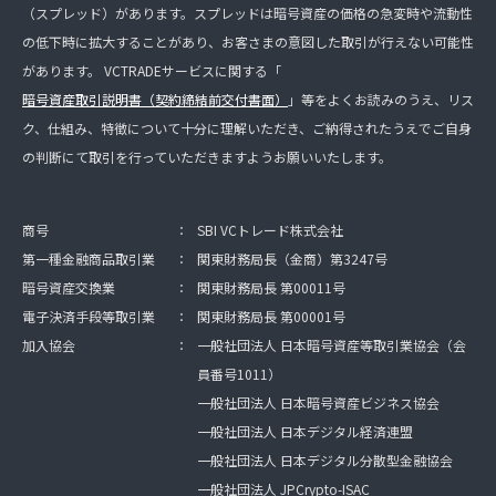
（スプレッド）があります。スプレッドは暗号資産の価格の急変時や流動性
の低下時に拡大することがあり、お客さまの意図した取引が行えない可能性
があります。 VCTRADEサービスに関する「
暗号資産取引説明書（契約締結前交付書面）
」等をよくお読みのうえ、リス
ク、仕組み、特徴について十分に理解いただき、ご納得されたうえでご自身
の判断にて取引を行っていただきますようお願いいたします。
商号
：
SBI VCトレード株式会社
第一種金融商品取引業
：
関東財務局長（金商）第3247号
暗号資産交換業
：
関東財務局長 第00011号
電子決済手段等取引業
：
関東財務局長 第00001号
加入協会
：
一般社団法人 日本暗号資産等取引業協会（会
員番号1011）
一般社団法人 日本暗号資産ビジネス協会
一般社団法人 日本デジタル経済連盟
一般社団法人 日本デジタル分散型金融協会
一般社団法人 JPCrypto-ISAC