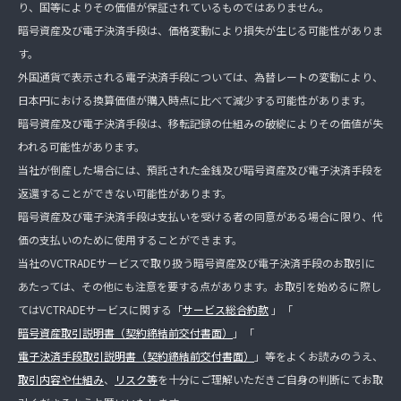
り、国等によりその価値が保証されているものではありません。
暗号資産及び電子決済手段は、価格変動により損失が生じる可能性がありま
す。
外国通貨で表示される電子決済手段については、為替レートの変動により、
日本円における換算価値が購入時点に比べて減少する可能性があります。
暗号資産及び電子決済手段は、移転記録の仕組みの破綻によりその価値が失
われる可能性があります。
当社が倒産した場合には、預託された金銭及び暗号資産及び電子決済手段を
返還することができない可能性があります。
暗号資産及び電子決済手段は支払いを受ける者の同意がある場合に限り、代
価の支払いのために使用することができます。
当社のVCTRADEサービスで取り扱う暗号資産及び電子決済手段のお取引に
あたっては、その他にも注意を要する点があります。お取引を始めるに際し
てはVCTRADEサービスに関する「
サービス総合約款
」「
暗号資産取引説明書（契約締結前交付書面）
」「
電子決済手段取引説明書（契約締結前交付書面）
」等をよくお読みのうえ、
取引内容や仕組み
、
リスク等
を十分にご理解いただきご自身の判断にてお取