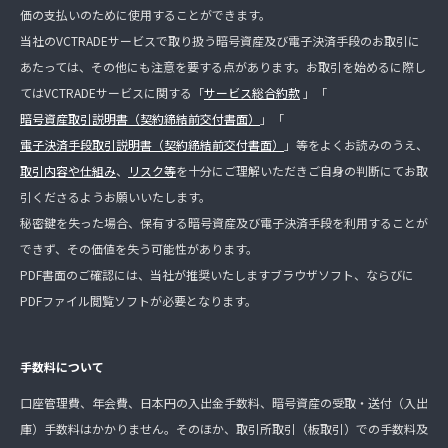
価の支払いのために使用することができます。
当社のVCTRADEサービスで取り扱う暗号資産及び電子決済手段のお取引に
あたっては、その他にも注意を要する点があります。お取引を始めるに際し
てはVCTRADEサービスに関する「
サービス総合約款
」「
暗号資産取引説明書（契約締結前交付書面）
」「
電子決済手段取引説明書（契約締結前交付書面）
」等をよくお読みのうえ、
取引内容や仕組み
、
リスク等
を十分にご理解いただきご自身の判断にてお取
引くださるようお願いいたします。
秘密鍵を失った場合、保有する暗号資産及び電子決済手段を利用することが
できず、その価値を失う可能性があります。
PDF書面のご確認には、当社が推奨いたしますブラウザソフト、ならびに
PDFファイル閲覧ソフトが必要となります。
手数料について
口座管理費、年会費、日本円の入出金手数料、暗号資産の受取・送付（入出
庫）手数料はかかりません。そのほか、取引所取引（板取引）での手数料及