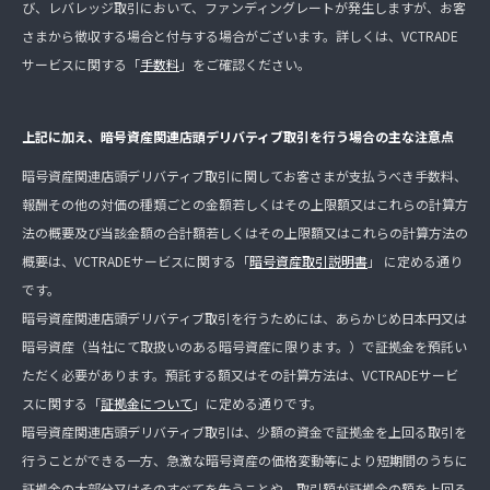
び、レバレッジ取引において、ファンディングレートが発生しますが、お客
さまから徴収する場合と付与する場合がございます。詳しくは、VCTRADE
サービスに関する「
手数料
」をご確認ください。
上記に加え、暗号資産関連店頭デリバティブ取引を行う場合の主な注意点
暗号資産関連店頭デリバティブ取引に関してお客さまが支払うべき手数料、
報酬その他の対価の種類ごとの金額若しくはその上限額又はこれらの計算方
法の概要及び当該金額の合計額若しくはその上限額又はこれらの計算方法の
概要は、VCTRADEサービスに関する「
暗号資産取引説明書
」 に定める通り
です。
暗号資産関連店頭デリバティブ取引を行うためには、あらかじめ日本円又は
暗号資産（当社にて取扱いのある暗号資産に限ります。）で証拠金を預託い
ただく必要があります。預託する額又はその計算方法は、VCTRADEサービ
スに関する「
証拠金について
」に定める通りです。
暗号資産関連店頭デリバティブ取引は、少額の資金で証拠金を上回る取引を
行うことができる一方、急激な暗号資産の価格変動等により短期間のうちに
証拠金の大部分又はそのすべてを失うことや、取引額が証拠金の額を上回る