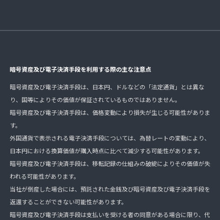
暗号資産及び電子決済手段を利用する際の主な注意点
暗号資産及び電子決済手段は、日本円、ドルなどの「法定通貨」とは異な
り、国等によりその価値が保証されているものではありません。
暗号資産及び電子決済手段は、価格変動により損失が生じる可能性がありま
す。
外国通貨で表示される電子決済手段については、為替レートの変動により、
日本円における換算価値が購入時点に比べて減少する可能性があります。
暗号資産及び電子決済手段は、移転記録の仕組みの破綻によりその価値が失
われる可能性があります。
当社が倒産した場合には、預託された金銭及び暗号資産及び電子決済手段を
返還することができない可能性があります。
暗号資産及び電子決済手段は支払いを受ける者の同意がある場合に限り、代