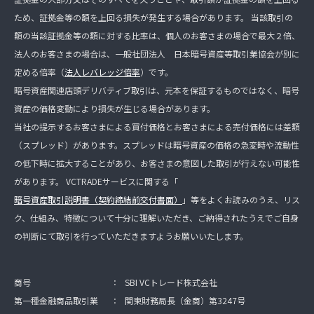
ため、証拠金等の額を上回る損失が発生する場合があります。 当該取引の
額の当該証拠金等の額に対する比率は、個人のお客さまの場合で最大２倍、
法人のお客さまの場合は、一般社団法人 日本暗号資産等取引業協会が別に
定める倍率（
法人レバレッジ倍率
）です。
暗号資産関連店頭デリバティブ取引は、元本を保証するものではなく、暗号
資産の価格変動により損失が生じる場合があります。
当社の提示するお客さまによる買付価格とお客さまによる売付価格には差額
（スプレッド）があります。スプレッドは暗号資産の価格の急変時や流動性
の低下時に拡大することがあり、お客さまの意図した取引が行えない可能性
があります。 VCTRADEサービスに関する「
暗号資産取引説明書（契約締結前交付書面）
」等をよくお読みのうえ、リス
ク、仕組み、特徴について十分に理解いただき、ご納得されたうえでご自身
の判断にて取引を行っていただきますようお願いいたします。
商号
：
SBI VCトレード株式会社
第一種金融商品取引業
：
関東財務局長（金商）第3247号