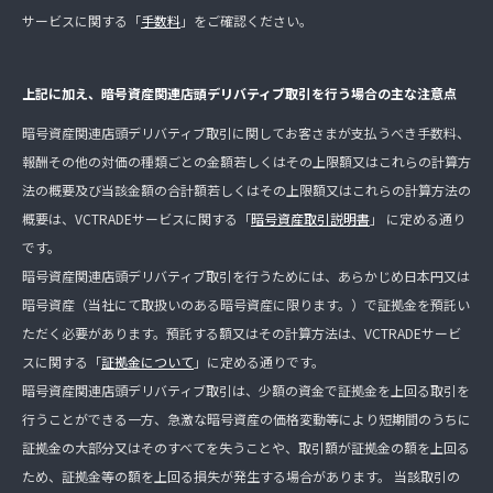
サービスに関する「
手数料
」をご確認ください。
上記に加え、暗号資産関連店頭デリバティブ取引を行う場合の主な注意点
暗号資産関連店頭デリバティブ取引に関してお客さまが支払うべき手数料、
報酬その他の対価の種類ごとの金額若しくはその上限額又はこれらの計算方
法の概要及び当該金額の合計額若しくはその上限額又はこれらの計算方法の
概要は、VCTRADEサービスに関する「
暗号資産取引説明書
」 に定める通り
です。
暗号資産関連店頭デリバティブ取引を行うためには、あらかじめ日本円又は
暗号資産（当社にて取扱いのある暗号資産に限ります。）で証拠金を預託い
ただく必要があります。預託する額又はその計算方法は、VCTRADEサービ
スに関する「
証拠金について
」に定める通りです。
暗号資産関連店頭デリバティブ取引は、少額の資金で証拠金を上回る取引を
行うことができる一方、急激な暗号資産の価格変動等により短期間のうちに
証拠金の大部分又はそのすべてを失うことや、取引額が証拠金の額を上回る
ため、証拠金等の額を上回る損失が発生する場合があります。 当該取引の