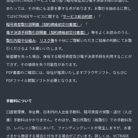
当社のVCTRADEサービスで取り扱う暗号資産及び電子決済手段のお取引に
あたっては、その他にも注意を要する点があります。お取引を始めるに際し
てはVCTRADEサービスに関する「
サービス総合約款
」「
暗号資産取引説明書（契約締結前交付書面）
」「
電子決済手段取引説明書（契約締結前交付書面）
」等をよくお読みのうえ、
取引内容や仕組み
、
リスク等
を十分にご理解いただきご自身の判断にてお取
引くださるようお願いいたします。
秘密鍵を失った場合、保有する暗号資産及び電子決済手段を利用することが
できず、その価値を失う可能性があります。
PDF書面のご確認には、当社が推奨いたしますブラウザソフト、ならびに
PDFファイル閲覧ソフトが必要となります。
手数料について
口座管理費、年会費、日本円の入出金手数料、暗号資産の受取・送付（入出
庫）手数料はかかりません。そのほか、取引所取引（板取引）での手数料及
び、レバレッジ取引において、ファンディングレートが発生しますが、お客
さまから徴収する場合と付与する場合がございます。詳しくは、VCTRADE