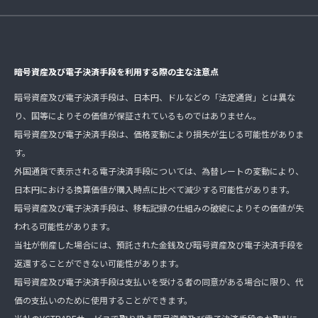
暗号資産及び電子決済手段を利用する際の主な注意点
暗号資産及び電子決済手段は、日本円、ドルなどの「法定通貨」とは異な
り、国等によりその価値が保証されているものではありません。
暗号資産及び電子決済手段は、価格変動により損失が生じる可能性がありま
す。
外国通貨で表示される電子決済手段については、為替レートの変動により、
日本円における換算価値が購入時点に比べて減少する可能性があります。
暗号資産及び電子決済手段は、移転記録の仕組みの破綻によりその価値が失
われる可能性があります。
当社が倒産した場合には、預託された金銭及び暗号資産及び電子決済手段を
返還することができない可能性があります。
暗号資産及び電子決済手段は支払いを受ける者の同意がある場合に限り、代
価の支払いのために使用することができます。