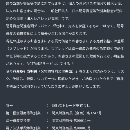
額の当該証拠金等の額に対する比率は、個人のお客さまの場合で最大２倍、
法人のお客さまの場合は、一般社団法人 日本暗号資産等取引業協会が別に
定める倍率（
法人レバレッジ倍率
）です。
暗号資産関連店頭デリバティブ取引は、元本を保証するものではなく、暗号
資産の価格変動により損失が生じる場合があります。
当社の提示するお客さまによる買付価格とお客さまによる売付価格には差額
（スプレッド）があります。スプレッドは暗号資産の価格の急変時や流動性
の低下時に拡大することがあり、お客さまの意図した取引が行えない可能性
があります。 VCTRADEサービスに関する「
暗号資産取引説明書（契約締結前交付書面）
」等をよくお読みのうえ、リス
ク、仕組み、特徴について十分に理解いただき、ご納得されたうえでご自身
の判断にて取引を行っていただきますようお願いいたします。
商号
：
SBI VCトレード株式会社
第一種金融商品取引業
：
関東財務局長（金商）第3247号
暗号資産交換業
：
関東財務局長 第00011号
電子決済手段等取引業
：
関東財務局長 第00001号