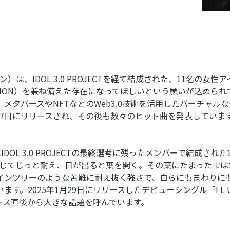
ピオン）は、IDOL 3.0 PROJECTを経て結成された、11名
PION）を兼ね備えた存在になってほしいという願いが込められていま
メタバースやNFTなどのWeb3.0技術を活用したバーチャル
年12月7日にリリースされ、その後も数々のヒット曲を発表していま
4年にIDOL 3.0 PROJECTの最終選考に残ったメンバーで結成
と葉を閉じてじっと耐え、日が出ると葉を開く。その葉にたまった
インツリーのような苦難に耐え抜く強さで、自らにもまわりに
す。2025年1月29日にリリースしたデビューシングル「I 
ース直後から大きな話題を呼んでいます。