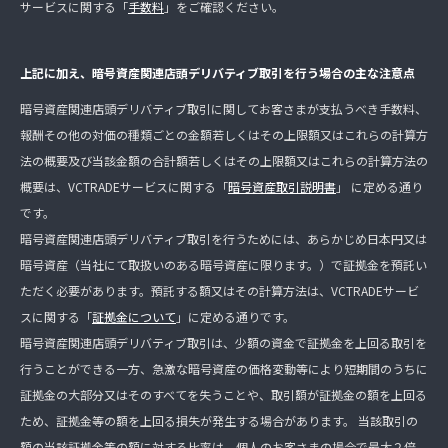
サービスに関する「
手数料
」をご確認ください。
上記に加え、暗号資産関連店頭デリバティブ取引を行う場合の主な注意点
暗号資産関連店頭デリバティブ取引に関してお客さまが支払うべき手数料、
報酬その他の対価の種類ごとの金額若しくはその上限額又はこれらの計算方
法の概要及び当該金額の合計額若しくはその上限額又はこれらの計算方法の
概要は、VCTRADEサービスに関する「
暗号資産取引説明書
」 に定める通り
です。
暗号資産関連店頭デリバティブ取引を行うためには、あらかじめ日本円又は
暗号資産（当社にて取扱いのある暗号資産に限ります。）で証拠金を預託い
ただく必要があります。預託する額又はその計算方法は、VCTRADEサービ
スに関する「
証拠金について
」に定める通りです。
暗号資産関連店頭デリバティブ取引は、少額の資金で証拠金を上回る取引を
行うことができる一方、急激な暗号資産の価格変動等により短期間のうちに
証拠金の大部分又はそのすべてを失うことや、取引額が証拠金の額を上回る
ため、証拠金等の額を上回る損失が発生する場合があります。 当該取引の
額の当該証拠金等の額に対する比率は、個人のお客さまの場合で最大２倍、