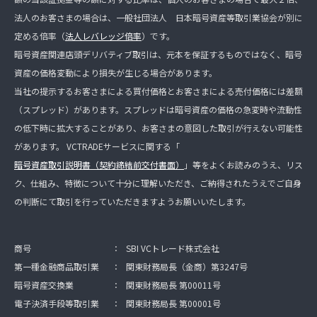
法人のお客さまの場合は、一般社団法人 日本暗号資産等取引業協会が別に
定める倍率（
法人レバレッジ倍率
）です。
暗号資産関連店頭デリバティブ取引は、元本を保証するものではなく、暗号
資産の価格変動により損失が生じる場合があります。
当社の提示するお客さまによる買付価格とお客さまによる売付価格には差額
（スプレッド）があります。スプレッドは暗号資産の価格の急変時や流動性
の低下時に拡大することがあり、お客さまの意図した取引が行えない可能性
があります。 VCTRADEサービスに関する「
暗号資産取引説明書（契約締結前交付書面）
」等をよくお読みのうえ、リス
ク、仕組み、特徴について十分に理解いただき、ご納得されたうえでご自身
の判断にて取引を行っていただきますようお願いいたします。
商号
：
SBI VCトレード株式会社
第一種金融商品取引業
：
関東財務局長（金商）第3247号
暗号資産交換業
：
関東財務局長 第00011号
電子決済手段等取引業
：
関東財務局長 第00001号