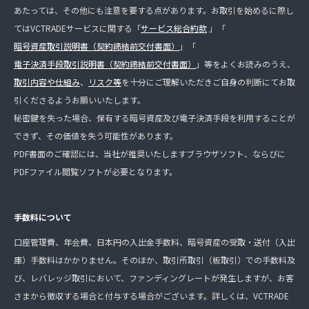
あたっては、その他にも注意を要する点があります。お取引を始めるに際し
てはVCTRADEサービスに関する「
サービス総合約款
」「
暗号資産取引説明書（契約締結前交付書面）
」「
電子決済手段取引説明書（契約締結前交付書面）
」等をよくお読みのうえ、
取引内容や仕組み
、
リスク等
を十分にご理解いただきご自身の判断にてお取
引くださるようお願いいたします。
秘密鍵を失った場合、保有する暗号資産及び電子決済手段を利用することが
できず、その価値を失う可能性があります。
PDF書面のご確認には、当社が推奨いたしますブラウザソフト、ならびに
PDFファイル閲覧ソフトが必要となります。
手数料について
口座管理費、年会費、日本円の入出金手数料、暗号資産の受取・送付（入出
庫）手数料はかかりません。そのほか、取引所取引（板取引）での手数料及
び、レバレッジ取引において、ファンディングレートが発生しますが、お客
さまから徴収する場合と付与する場合がございます。詳しくは、VCTRADE