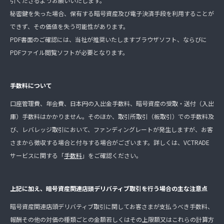
引くださるようお願いいたします。
秘密鍵を失った場合、保有する暗号資産及び電子決済手段を利用することが
できず、その価値を失う可能性があります。
PDF書面のご確認には、当社が推奨いたしますブラウザソフト、ならびに
PDFファイル閲覧ソフトが必要となります。
手数料について
口座管理費、年会費、日本円の入出金手数料、暗号資産の受取・送付（入出
庫）手数料はかかりません。そのほか、取引所取引（板取引）での手数料及
び、レバレッジ取引において、ファンディングレートが発生しますが、お客
さまから徴収する場合と付与する場合がございます。詳しくは、VCTRADE
サービスに関する「
手数料
」をご確認ください。
上記に加え、暗号資産関連店頭デリバティブ取引を行う場合の主な注意点
暗号資産関連店頭デリバティブ取引に関してお客さまが支払うべき手数料、
報酬その他の対価の種類ごとの金額若しくはその上限額又はこれらの計算方