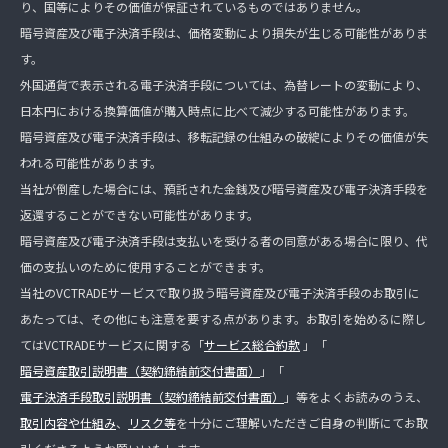
り、国等によりその価値が保証されているものではありません。
暗号資産及び電子決済手段は、価格変動により損失が生じる可能性がありま
す。
外国通貨で表示される電子決済手段については、為替レートの変動により、
日本円における換算価値が購入時点に比べて減少する可能性があります。
暗号資産及び電子決済手段は、移転記録の仕組みの破綻によりその価値が失
われる可能性があります。
当社が倒産した場合には、預託された金銭及び暗号資産及び電子決済手段を
返還することができない可能性があります。
暗号資産及び電子決済手段は支払いを受ける者の同意がある場合に限り、代
価の支払いのために使用することができます。
当社のVCTRADEサービスで取り扱う暗号資産及び電子決済手段のお取引に
あたっては、その他にも注意を要する点があります。お取引を始めるに際し
てはVCTRADEサービスに関する「
サービス総合約款
」「
暗号資産取引説明書（契約締結前交付書面）
」「
電子決済手段取引説明書（契約締結前交付書面）
」等をよくお読みのうえ、
取引内容や仕組み
、
リスク等
を十分にご理解いただきご自身の判断にてお取