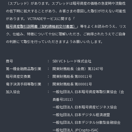
（スプレッド）があります。スプレッドは暗号資産の価格の急変時や流動性
の低下時に拡大することがあり、お客さまの意図した取引が行えない可能性
があります。 VCTRADEサービスに関する「
暗号資産取引説明書（契約締結前交付書面）
」等をよくお読みのうえ、リス
ク、仕組み、特徴について十分に理解いただき、ご納得されたうえでご自身
の判断にて取引を行っていただきますようお願いいたします。
商号
：
SBI VCトレード株式会社
第一種金融商品取引業
：
関東財務局長（金商）第3247号
暗号資産交換業
：
関東財務局長 第00011号
電子決済手段等取引業
：
関東財務局長 第00001号
加入協会
：
一般社団法人 日本暗号資産等取引業協会（会
員番号1011）
一般社団法人 日本暗号資産ビジネス協会
一般社団法人 日本デジタル経済連盟
一般社団法人 日本デジタル分散型金融協会
一般社団法人 JPCrypto-ISAC