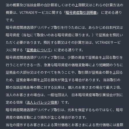
法の概要及び当該金額の合計額若しくはその上限額又はこれらの計算方法の
概要は、VCTRADEサービスに関する「
暗号資産取引説明書
」 に定める通り
です。
暗号資産関連店頭デリバティブ取引を行うためには、あらかじめ日本円又は
暗号資産（当社にて取扱いのある暗号資産に限ります。）で証拠金を預託い
ただく必要があります。預託する額又はその計算方法は、VCTRADEサービ
スに関する「
証拠金について
」に定める通りです。
暗号資産関連店頭デリバティブ取引は、少額の資金で証拠金を上回る取引を
行うことができる一方、急激な暗号資産の価格変動等により短期間のうちに
証拠金の大部分又はそのすべてを失うことや、取引額が証拠金の額を上回る
ため、証拠金等の額を上回る損失が発生する場合があります。 当該取引の
額の当該証拠金等の額に対する比率は、個人のお客さまの場合で最大２倍、
法人のお客さまの場合は、一般社団法人 日本暗号資産等取引業協会が別に
定める倍率（
法人レバレッジ倍率
）です。
暗号資産関連店頭デリバティブ取引は、元本を保証するものではなく、暗号
資産の価格変動により損失が生じる場合があります。
当社の提示するお客さまによる買付価格とお客さまによる売付価格には差額