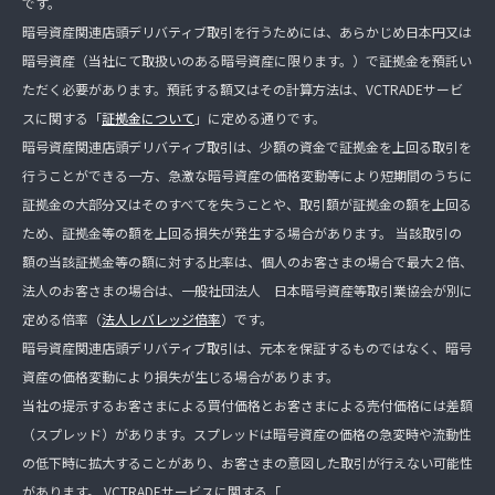
です。
暗号資産関連店頭デリバティブ取引を行うためには、あらかじめ日本円又は
暗号資産（当社にて取扱いのある暗号資産に限ります。）で証拠金を預託い
ただく必要があります。預託する額又はその計算方法は、VCTRADEサービ
スに関する「
証拠金について
」に定める通りです。
暗号資産関連店頭デリバティブ取引は、少額の資金で証拠金を上回る取引を
行うことができる一方、急激な暗号資産の価格変動等により短期間のうちに
証拠金の大部分又はそのすべてを失うことや、取引額が証拠金の額を上回る
ため、証拠金等の額を上回る損失が発生する場合があります。 当該取引の
額の当該証拠金等の額に対する比率は、個人のお客さまの場合で最大２倍、
法人のお客さまの場合は、一般社団法人 日本暗号資産等取引業協会が別に
定める倍率（
法人レバレッジ倍率
）です。
暗号資産関連店頭デリバティブ取引は、元本を保証するものではなく、暗号
資産の価格変動により損失が生じる場合があります。
当社の提示するお客さまによる買付価格とお客さまによる売付価格には差額
（スプレッド）があります。スプレッドは暗号資産の価格の急変時や流動性
の低下時に拡大することがあり、お客さまの意図した取引が行えない可能性
があります。 VCTRADEサービスに関する「