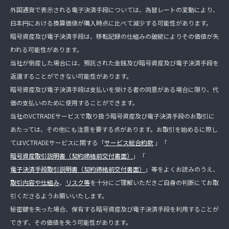
外国通貨で表示される電子決済手段については、為替レートの変動により、
日本円における換算価値が購入時点に比べて減少する可能性があります。
暗号資産及び電子決済手段は、移転記録の仕組みの破綻によりその価値が失
われる可能性があります。
当社が倒産した場合には、預託された金銭及び暗号資産及び電子決済手段を
返還することができない可能性があります。
暗号資産及び電子決済手段は支払いを受ける者の同意がある場合に限り、代
価の支払いのために使用することができます。
当社のVCTRADEサービスで取り扱う暗号資産及び電子決済手段のお取引に
あたっては、その他にも注意を要する点があります。お取引を始めるに際し
てはVCTRADEサービスに関する「
サービス総合約款
」「
暗号資産取引説明書（契約締結前交付書面）
」「
電子決済手段取引説明書（契約締結前交付書面）
」等をよくお読みのうえ、
取引内容や仕組み
、
リスク等
を十分にご理解いただきご自身の判断にてお取
引くださるようお願いいたします。
秘密鍵を失った場合、保有する暗号資産及び電子決済手段を利用することが
できず、その価値を失う可能性があります。