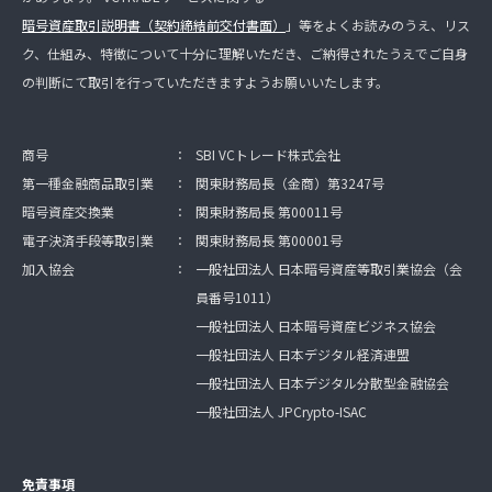
暗号資産取引説明書（契約締結前交付書面）
」等をよくお読みのうえ、リス
ク、仕組み、特徴について十分に理解いただき、ご納得されたうえでご自身
の判断にて取引を行っていただきますようお願いいたします。
商号
：
SBI VCトレード株式会社
第一種金融商品取引業
：
関東財務局長（金商）第3247号
暗号資産交換業
：
関東財務局長 第00011号
電子決済手段等取引業
：
関東財務局長 第00001号
加入協会
：
一般社団法人 日本暗号資産等取引業協会（会
員番号1011）
一般社団法人 日本暗号資産ビジネス協会
一般社団法人 日本デジタル経済連盟
一般社団法人 日本デジタル分散型金融協会
一般社団法人 JPCrypto-ISAC
免責事項