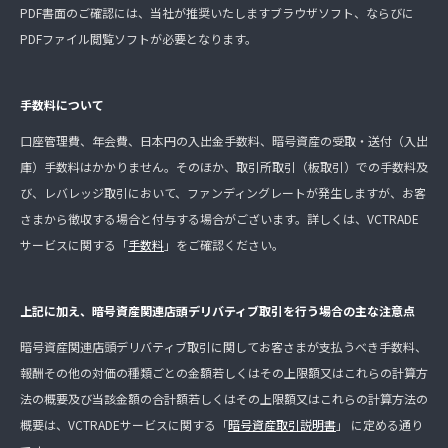
PDF書面のご確認には、当社が推奨いたしますブラウザソフト、ならびに
PDFファイル閲覧ソフトが必要となります。
手数料について
口座管理費、年会費、日本円の入出金手数料、暗号資産の受取・送付（入出
庫）手数料はかかりません。そのほか、取引所取引（板取引）での手数料及
び、レバレッジ取引において、ファンディングレートが発生しますが、お客
さまから徴収する場合と付与する場合がございます。詳しくは、VCTRADE
サービスに関する「
手数料
」をご確認ください。
上記に加え、暗号資産関連店頭デリバティブ取引を行う場合の主な注意点
暗号資産関連店頭デリバティブ取引に関してお客さまが支払うべき手数料、
報酬その他の対価の種類ごとの金額若しくはその上限額又はこれらの計算方
法の概要及び当該金額の合計額若しくはその上限額又はこれらの計算方法の
概要は、VCTRADEサービスに関する「
暗号資産取引説明書
」 に定める通り