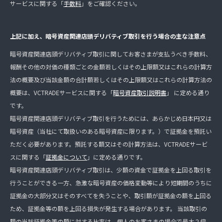
サービスに関する「
手数料
」をご確認ください。
上記に加え、暗号資産関連店頭デリバティブ取引を行う場合の主な注意点
暗号資産関連店頭デリバティブ取引に関してお客さまが支払うべき手数料、
報酬その他の対価の種類ごとの金額若しくはその上限額又はこれらの計算方
法の概要及び当該金額の合計額若しくはその上限額又はこれらの計算方法の
概要は、VCTRADEサービスに関する「
暗号資産取引説明書
」 に定める通り
です。
暗号資産関連店頭デリバティブ取引を行うためには、あらかじめ日本円又は
暗号資産（当社にて取扱いのある暗号資産に限ります。）で証拠金を預託い
ただく必要があります。預託する額又はその計算方法は、VCTRADEサービ
スに関する「
証拠金について
」に定める通りです。
暗号資産関連店頭デリバティブ取引は、少額の資金で証拠金を上回る取引を
行うことができる一方、急激な暗号資産の価格変動等により短期間のうちに
証拠金の大部分又はそのすべてを失うことや、取引額が証拠金の額を上回る
ため、証拠金等の額を上回る損失が発生する場合があります。 当該取引の
額の当該証拠金等の額に対する比率は、個人のお客さまの場合で最大２倍、