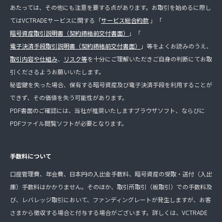
あたっては、その他にも注意を要する点があります。お取引を始めるに際し
てはVCTRADEサービスに関する「
サービス総合約款
」「
暗号資産取引説明書（契約締結前交付書面）
」「
電子決済手段取引説明書（契約締結前交付書面）
」等をよくお読みのうえ、
取引内容や仕組み
、
リスク等
を十分にご理解いただきご自身の判断にてお取
引くださるようお願いいたします。
秘密鍵を失った場合、保有する暗号資産及び電子決済手段を利用することが
できず、その価値を失う可能性があります。
PDF書面のご確認には、当社が推奨いたしますブラウザソフト、ならびに
PDFファイル閲覧ソフトが必要となります。
手数料について
口座管理費、年会費、日本円の入出金手数料、暗号資産の受取・送付（入出
庫）手数料はかかりません。そのほか、取引所取引（板取引）での手数料及
び、レバレッジ取引において、ファンディングレートが発生しますが、お客
さまから徴収する場合と付与する場合がございます。詳しくは、VCTRADE