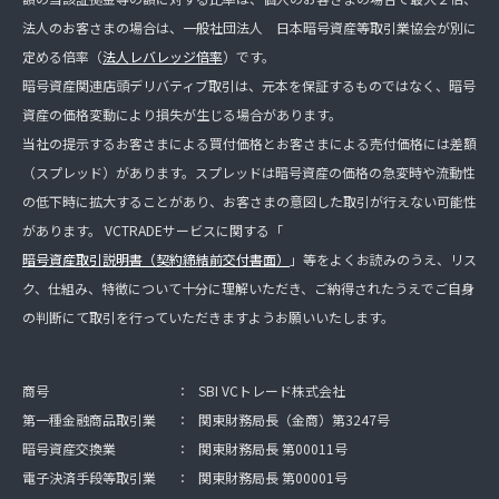
法人のお客さまの場合は、一般社団法人 日本暗号資産等取引業協会が別に
定める倍率（
法人レバレッジ倍率
）です。
暗号資産関連店頭デリバティブ取引は、元本を保証するものではなく、暗号
資産の価格変動により損失が生じる場合があります。
当社の提示するお客さまによる買付価格とお客さまによる売付価格には差額
（スプレッド）があります。スプレッドは暗号資産の価格の急変時や流動性
の低下時に拡大することがあり、お客さまの意図した取引が行えない可能性
があります。 VCTRADEサービスに関する「
暗号資産取引説明書（契約締結前交付書面）
」等をよくお読みのうえ、リス
ク、仕組み、特徴について十分に理解いただき、ご納得されたうえでご自身
の判断にて取引を行っていただきますようお願いいたします。
商号
：
SBI VCトレード株式会社
第一種金融商品取引業
：
関東財務局長（金商）第3247号
暗号資産交換業
：
関東財務局長 第00011号
電子決済手段等取引業
：
関東財務局長 第00001号