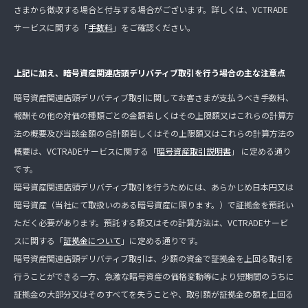
さまから徴収する場合と付与する場合がございます。詳しくは、VCTRADE
サービスに関する「
手数料
」をご確認ください。
上記に加え、暗号資産関連店頭デリバティブ取引を行う場合の主な注意点
暗号資産関連店頭デリバティブ取引に関してお客さまが支払うべき手数料、
報酬その他の対価の種類ごとの金額若しくはその上限額又はこれらの計算方
法の概要及び当該金額の合計額若しくはその上限額又はこれらの計算方法の
概要は、VCTRADEサービスに関する「
暗号資産取引説明書
」 に定める通り
です。
暗号資産関連店頭デリバティブ取引を行うためには、あらかじめ日本円又は
暗号資産（当社にて取扱いのある暗号資産に限ります。）で証拠金を預託い
ただく必要があります。預託する額又はその計算方法は、VCTRADEサービ
スに関する「
証拠金について
」に定める通りです。
暗号資産関連店頭デリバティブ取引は、少額の資金で証拠金を上回る取引を
行うことができる一方、急激な暗号資産の価格変動等により短期間のうちに
証拠金の大部分又はそのすべてを失うことや、取引額が証拠金の額を上回る