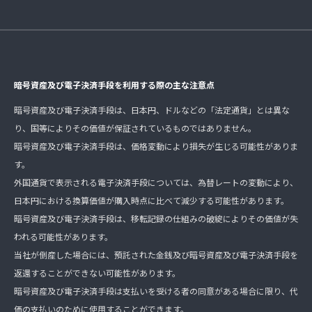
暗号資産及び電子決済手段を利用する際の主な注意点
暗号資産及び電子決済手段は、日本円、ドルなどの「法定通貨」とは異な
り、国等によりその価値が保証されているものではありません。
暗号資産及び電子決済手段は、価格変動により損失が生じる可能性がありま
す。
外国通貨で表示される電子決済手段については、為替レートの変動により、
日本円における換算価値が購入時点に比べて減少する可能性があります。
暗号資産及び電子決済手段は、移転記録の仕組みの破綻によりその価値が失
われる可能性があります。
当社が倒産した場合には、預託された金銭及び暗号資産及び電子決済手段を
返還することができない可能性があります。
暗号資産及び電子決済手段は支払いを受ける者の同意がある場合に限り、代
価の支払いのために使用することができます。