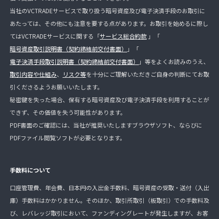
当社のVCTRADEサービスで取り扱う暗号資産及び電子決済手段のお取引に
あたっては、その他にも注意を要する点があります。お取引を始めるに際し
てはVCTRADEサービスに関する「
サービス総合約款
」「
暗号資産取引説明書（契約締結前交付書面）
」「
電子決済手段取引説明書（契約締結前交付書面）
」等をよくお読みのうえ、
取引内容や仕組み
、
リスク等
を十分にご理解いただきご自身の判断にてお取
引くださるようお願いいたします。
秘密鍵を失った場合、保有する暗号資産及び電子決済手段を利用することが
できず、その価値を失う可能性があります。
PDF書面のご確認には、当社が推奨いたしますブラウザソフト、ならびに
PDFファイル閲覧ソフトが必要となります。
手数料について
口座管理費、年会費、日本円の入出金手数料、暗号資産の受取・送付（入出
庫）手数料はかかりません。そのほか、取引所取引（板取引）での手数料及
び、レバレッジ取引において、ファンディングレートが発生しますが、お客