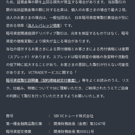
ため、証拠金等の額を上回る損失が発生する場合があります。 当該取引の
額の当該証拠金等の額に対する比率は、個人のお客さまの場合で最大２倍、
法人のお客さまの場合は、一般社団法人 日本暗号資産等取引業協会が別に
定める倍率（
法人レバレッジ倍率
）です。
暗号資産関連店頭デリバティブ取引は、元本を保証するものではなく、暗号
資産の価格変動により損失が生じる場合があります。
当社の提示するお客さまによる買付価格とお客さまによる売付価格には差額
（スプレッド）があります。スプレッドは暗号資産の価格の急変時や流動性
の低下時に拡大することがあり、お客さまの意図した取引が行えない可能性
があります。 VCTRADEサービスに関する「
暗号資産取引説明書（契約締結前交付書面）
」等をよくお読みのうえ、リス
ク、仕組み、特徴について十分に理解いただき、ご納得されたうえでご自身
の判断にて取引を行っていただきますようお願いいたします。
商号
：
SBI VCトレード株式会社
第一種金融商品取引業
：
関東財務局長（金商）第3247号
暗号資産交換業
：
関東財務局長 第00011号