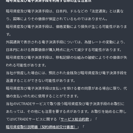
暗号資産及び電子決済手段を利用する際の主な注意点
暗号資産及び電子決済手段は、日本円、ドルなどの「法定通貨」とは異な
り、国等によりその価値が保証されているものではありません。
暗号資産及び電子決済手段は、価格変動により損失が生じる可能性がありま
す。
外国通貨で表示される電子決済手段については、為替レートの変動により、
日本円における換算価値が購入時点に比べて減少する可能性があります。
暗号資産及び電子決済手段は、移転記録の仕組みの破綻によりその価値が失
われる可能性があります。
当社が倒産した場合には、預託された金銭及び暗号資産及び電子決済手段を
返還することができない可能性があります。
暗号資産及び電子決済手段は支払いを受ける者の同意がある場合に限り、代
価の支払いのために使用することができます。
当社のVCTRADEサービスで取り扱う暗号資産及び電子決済手段のお取引に
あたっては、その他にも注意を要する点があります。お取引を始めるに際し
てはVCTRADEサービスに関する「
サービス総合約款
」「
暗号資産取引説明書（契約締結前交付書面）
」「