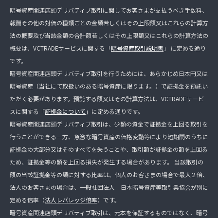
暗号資産関連店頭デリバティブ取引に関してお客さまが支払うべき手数料、
報酬その他の対価の種類ごとの金額若しくはその上限額又はこれらの計算方
法の概要及び当該金額の合計額若しくはその上限額又はこれらの計算方法の
概要は、VCTRADEサービスに関する「
暗号資産取引説明書
」 に定める通り
です。
暗号資産関連店頭デリバティブ取引を行うためには、あらかじめ日本円又は
暗号資産（当社にて取扱いのある暗号資産に限ります。）で証拠金を預託い
ただく必要があります。預託する額又はその計算方法は、VCTRADEサービ
スに関する「
証拠金について
」に定める通りです。
暗号資産関連店頭デリバティブ取引は、少額の資金で証拠金を上回る取引を
行うことができる一方、急激な暗号資産の価格変動等により短期間のうちに
証拠金の大部分又はそのすべてを失うことや、取引額が証拠金の額を上回る
ため、証拠金等の額を上回る損失が発生する場合があります。 当該取引の
額の当該証拠金等の額に対する比率は、個人のお客さまの場合で最大２倍、
法人のお客さまの場合は、一般社団法人 日本暗号資産等取引業協会が別に
定める倍率（
法人レバレッジ倍率
）です。
暗号資産関連店頭デリバティブ取引は、元本を保証するものではなく、暗号