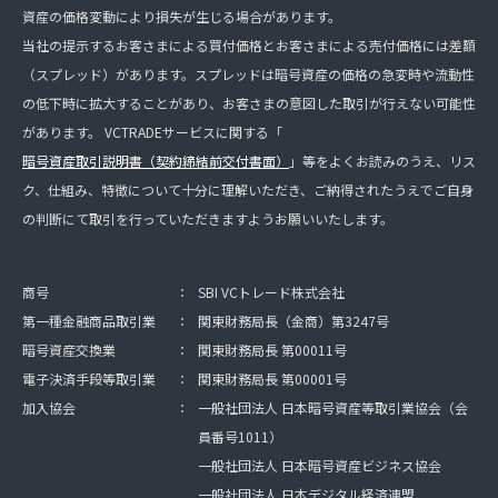
資産の価格変動により損失が生じる場合があります。
当社の提示するお客さまによる買付価格とお客さまによる売付価格には差額
（スプレッド）があります。スプレッドは暗号資産の価格の急変時や流動性
の低下時に拡大することがあり、お客さまの意図した取引が行えない可能性
があります。 VCTRADEサービスに関する「
暗号資産取引説明書（契約締結前交付書面）
」等をよくお読みのうえ、リス
ク、仕組み、特徴について十分に理解いただき、ご納得されたうえでご自身
の判断にて取引を行っていただきますようお願いいたします。
商号
：
SBI VCトレード株式会社
第一種金融商品取引業
：
関東財務局長（金商）第3247号
暗号資産交換業
：
関東財務局長 第00011号
電子決済手段等取引業
：
関東財務局長 第00001号
加入協会
：
一般社団法人 日本暗号資産等取引業協会（会
員番号1011）
一般社団法人 日本暗号資産ビジネス協会
一般社団法人 日本デジタル経済連盟