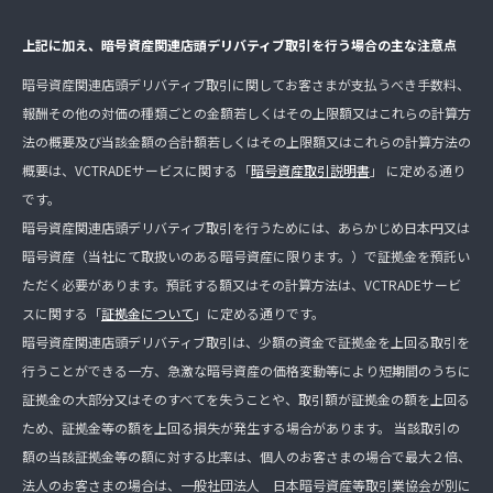
上記に加え、暗号資産関連店頭デリバティブ取引を行う場合の主な注意点
暗号資産関連店頭デリバティブ取引に関してお客さまが支払うべき手数料、
報酬その他の対価の種類ごとの金額若しくはその上限額又はこれらの計算方
法の概要及び当該金額の合計額若しくはその上限額又はこれらの計算方法の
概要は、VCTRADEサービスに関する「
暗号資産取引説明書
」 に定める通り
です。
暗号資産関連店頭デリバティブ取引を行うためには、あらかじめ日本円又は
暗号資産（当社にて取扱いのある暗号資産に限ります。）で証拠金を預託い
ただく必要があります。預託する額又はその計算方法は、VCTRADEサービ
スに関する「
証拠金について
」に定める通りです。
暗号資産関連店頭デリバティブ取引は、少額の資金で証拠金を上回る取引を
行うことができる一方、急激な暗号資産の価格変動等により短期間のうちに
証拠金の大部分又はそのすべてを失うことや、取引額が証拠金の額を上回る
ため、証拠金等の額を上回る損失が発生する場合があります。 当該取引の
額の当該証拠金等の額に対する比率は、個人のお客さまの場合で最大２倍、
法人のお客さまの場合は、一般社団法人 日本暗号資産等取引業協会が別に