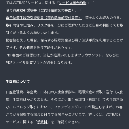
てはVCTRADEサービスに関する「
サービス総合約款
」「
暗号資産取引説明書（契約締結前交付書面）
」「
電子決済手段取引説明書（契約締結前交付書面）
」等をよくお読みのうえ、
取引内容や仕組み
、
リスク等
を十分にご理解いただきご自身の判断にてお取
引くださるようお願いいたします。
秘密鍵を失った場合、保有する暗号資産及び電子決済手段を利用することが
できず、その価値を失う可能性があります。
PDF書面のご確認には、当社が推奨いたしますブラウザソフト、ならびに
PDFファイル閲覧ソフトが必要となります。
手数料について
口座管理費、年会費、日本円の入出金手数料、暗号資産の受取・送付（入出
庫）手数料はかかりません。そのほか、取引所取引（板取引）での手数料及
び、レバレッジ取引において、ファンディングレートが発生しますが、お客
さまから徴収する場合と付与する場合がございます。詳しくは、VCTRADE
サービスに関する「
手数料
」をご確認ください。