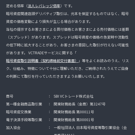
定める倍率（
法人レバレッジ倍率
）です。
暗号資産関連店頭デリバティブ取引は、元本を保証するものではなく、暗号
資産の価格変動により損失が生じる場合があります。
当社の提示するお客さまによる買付価格とお客さまによる売付価格には差額
（スプレッド）があります。スプレッドは暗号資産の価格の急変時や流動性
の低下時に拡大することがあり、お客さまの意図した取引が行えない可能性
があります。 VCTRADEサービスに関する「
暗号資産取引説明書（契約締結前交付書面）
」等をよくお読みのうえ、リス
ク、仕組み、特徴について十分に理解いただき、ご納得されたうえでご自身
の判断にて取引を行っていただきますようお願いいたします。
商号
：
SBI VCトレード株式会社
第一種金融商品取引業
：
関東財務局長（金商）第3247号
暗号資産交換業
：
関東財務局長 第00011号
電子決済手段等取引業
：
関東財務局長 第00001号
加入協会
：
一般社団法人 日本暗号資産等取引業協会（会