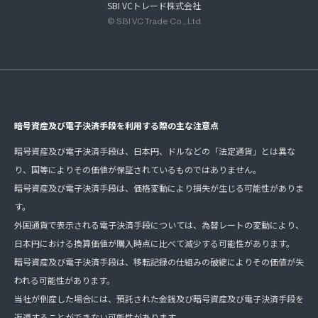
SBI VCトレード株式会社
© SBI VC Trade Co., Ltd.
暗号資産及び電子決済手段を利用する際の主な注意点
暗号資産及び電子決済手段は、日本円、ドルなどの「法定通貨」とは異な
り、国等によりその価値が保証されているものではありません。
暗号資産及び電子決済手段は、価格変動により損失が生じる可能性がありま
す。
外国通貨で表示される電子決済手段については、為替レートの変動により、
日本円における換算価値が購入時点に比べて減少する可能性があります。
暗号資産及び電子決済手段は、移転記録の仕組みの破綻によりその価値が失
われる可能性があります。
当社が倒産した場合には、預託された金銭及び暗号資産及び電子決済手段を
返還することができない可能性があります。