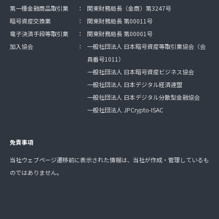
第一種金融商品取引業
：
関東財務局長（金商）第3247号
暗号資産交換業
：
関東財務局長 第00011号
電子決済手段等取引業
：
関東財務局長 第00001号
加入協会
：
一般社団法人 日本暗号資産等取引業協会（会
員番号1011）
一般社団法人 日本暗号資産ビジネス協会
一般社団法人 日本デジタル経済連盟
一般社団法人 日本デジタル分散型金融協会
一般社団法人 JPCrypto-ISAC
免責事項
当社ウェブページ遷移前に表示された情報は、当社が作成・管理しているも
のではありません。