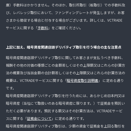
庫）手数料はかかりません。そのほか、取引所取引（板取引）での手数料及
び、レバレッジ取引において、ファンディングレートが発生しますが、お客
さまから徴収する場合と付与する場合がございます。詳しくは、VCTRADE
サービスに関する「
手数料
」をご確認ください。
上記に加え、暗号資産関連店頭デリバティブ取引を行う場合の主な注意点
暗号資産関連店頭デリバティブ取引に関してお客さまが支払うべき手数料、
報酬その他の対価の種類ごとの金額若しくはその上限額又はこれらの計算方
法の概要及び当該金額の合計額若しくはその上限額又はこれらの計算方法の
概要は、VCTRADEサービスに関する「
暗号資産取引説明書
」 に定める通り
です。
暗号資産関連店頭デリバティブ取引を行うためには、あらかじめ日本円又は
暗号資産（当社にて取扱いのある暗号資産に限ります。）で証拠金を預託い
ただく必要があります。預託する額又はその計算方法は、VCTRADEサービ
スに関する「
証拠金について
」に定める通りです。
暗号資産関連店頭デリバティブ取引は、少額の資金で証拠金を上回る取引を