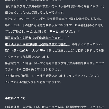
暗号資産及び電子決済手段は支払いを受ける者の同意がある場合に限り、代
価の支払いのために使用することができます。
当社のVCTRADEサービスで取り扱う暗号資産及び電子決済手段のお取引に
あたっては、その他にも注意を要する点があります。お取引を始めるに際し
てはVCTRADEサービスに関する「
サービス総合約款
」「
暗号資産取引説明書（契約締結前交付書面）
」「
電子決済手段取引説明書（契約締結前交付書面）
」等をよくお読みのうえ、
取引内容や仕組み
、
リスク等
を十分にご理解いただきご自身の判断にてお取
引くださるようお願いいたします。
秘密鍵を失った場合、保有する暗号資産及び電子決済手段を利用することが
できず、その価値を失う可能性があります。
PDF書面のご確認には、当社が推奨いたしますブラウザソフト、ならびに
PDFファイル閲覧ソフトが必要となります。
手数料について
口座管理費、年会費、日本円の入出金手数料、暗号資産の受取・送付（入出