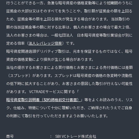
行うことができる一方、急激な暗号資産の価格変動等により短期間のうちに
証拠金の大部分又はそのすべてを失うことや、取引額が証拠金の額を上回る
ため、証拠金等の額を上回る損失が発生する場合があります。 当該取引の
額の当該証拠金等の額に対する比率は、個人のお客さまの場合で最大２倍、
法人のお客さまの場合は、一般社団法人 日本暗号資産等取引業協会が別に
定める倍率（
法人レバレッジ倍率
）です。
暗号資産関連店頭デリバティブ取引は、元本を保証するものではなく、暗号
資産の価格変動により損失が生じる場合があります。
当社の提示するお客さまによる買付価格とお客さまによる売付価格には差額
（スプレッド）があります。スプレッドは暗号資産の価格の急変時や流動性
の低下時に拡大することがあり、お客さまの意図した取引が行えない可能性
があります。 VCTRADEサービスに関する「
暗号資産取引説明書（契約締結前交付書面）
」等をよくお読みのうえ、リス
ク、仕組み、特徴について十分に理解いただき、ご納得されたうえでご自身
の判断にて取引を行っていただきますようお願いいたします。
商号
：
SBI VCトレード株式会社