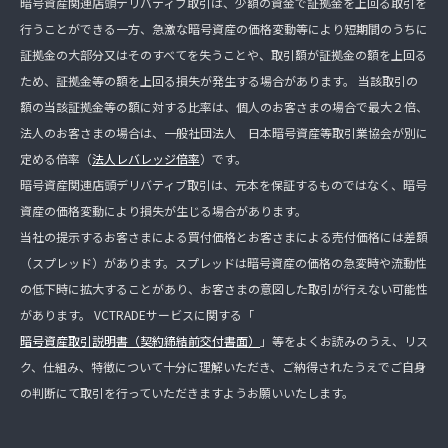
暗号資産関連店頭デリバティブ取引は、少額の資金で証拠金を上回る取引を
行うことができる一方、急激な暗号資産の価格変動等により短期間のうちに
証拠金の大部分又はそのすべてを失うことや、取引額が証拠金の額を上回る
ため、証拠金等の額を上回る損失が発生する場合があります。 当該取引の
額の当該証拠金等の額に対する比率は、個人のお客さまの場合で最大２倍、
法人のお客さまの場合は、一般社団法人 日本暗号資産等取引業協会が別に
定める倍率（
法人レバレッジ倍率
）です。
暗号資産関連店頭デリバティブ取引は、元本を保証するものではなく、暗号
資産の価格変動により損失が生じる場合があります。
当社の提示するお客さまによる買付価格とお客さまによる売付価格には差額
（スプレッド）があります。スプレッドは暗号資産の価格の急変時や流動性
の低下時に拡大することがあり、お客さまの意図した取引が行えない可能性
があります。 VCTRADEサービスに関する「
暗号資産取引説明書（契約締結前交付書面）
」等をよくお読みのうえ、リス
ク、仕組み、特徴について十分に理解いただき、ご納得されたうえでご自身
の判断にて取引を行っていただきますようお願いいたします。