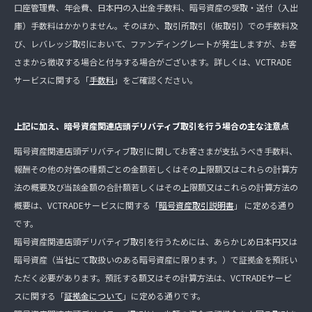
口座管理費、年会費、日本円の入出金手数料、暗号資産の受取・送付（入出
庫）手数料はかかりません。そのほか、取引所取引（板取引）での手数料及
び、レバレッジ取引において、ファンディングレートが発生しますが、お客
さまから徴収する場合と付与する場合がございます。詳しくは、VCTRADE
サービスに関する「
手数料
」をご確認ください。
上記に加え、暗号資産関連店頭デリバティブ取引を行う場合の主な注意点
暗号資産関連店頭デリバティブ取引に関してお客さまが支払うべき手数料、
報酬その他の対価の種類ごとの金額若しくはその上限額又はこれらの計算方
法の概要及び当該金額の合計額若しくはその上限額又はこれらの計算方法の
概要は、VCTRADEサービスに関する「
暗号資産取引説明書
」 に定める通り
です。
暗号資産関連店頭デリバティブ取引を行うためには、あらかじめ日本円又は
暗号資産（当社にて取扱いのある暗号資産に限ります。）で証拠金を預託い
ただく必要があります。預託する額又はその計算方法は、VCTRADEサービ
スに関する「
証拠金について
」に定める通りです。