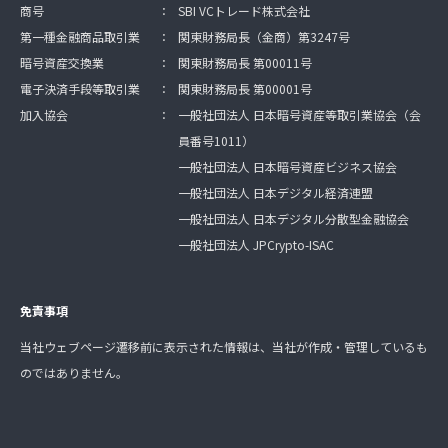
商号
：
SBI VCトレード株式会社
第一種金融商品取引業
：
関東財務局長（金商）第3247号
暗号資産交換業
：
関東財務局長 第00011号
電子決済手段等取引業
：
関東財務局長 第00001号
加入協会
：
一般社団法人 日本暗号資産等取引業協会（会
員番号1011）
一般社団法人 日本暗号資産ビジネス協会
一般社団法人 日本デジタル経済連盟
一般社団法人 日本デジタル分散型金融協会
一般社団法人 JPCrypto-ISAC
免責事項
当社ウェブページ遷移前に表示された情報は、当社が作成・管理しているも
のではありません。