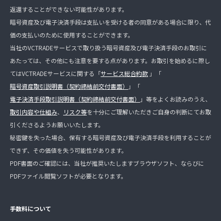
返還することができない可能性があります。
暗号資産及び電子決済手段は支払いを受ける者の同意がある場合に限り、代
価の支払いのために使用することができます。
当社のVCTRADEサービスで取り扱う暗号資産及び電子決済手段のお取引に
あたっては、その他にも注意を要する点があります。お取引を始めるに際し
てはVCTRADEサービスに関する「
サービス総合約款
」「
暗号資産取引説明書（契約締結前交付書面）
」「
電子決済手段取引説明書（契約締結前交付書面）
」等をよくお読みのうえ、
取引内容や仕組み
、
リスク等
を十分にご理解いただきご自身の判断にてお取
引くださるようお願いいたします。
秘密鍵を失った場合、保有する暗号資産及び電子決済手段を利用することが
できず、その価値を失う可能性があります。
PDF書面のご確認には、当社が推奨いたしますブラウザソフト、ならびに
PDFファイル閲覧ソフトが必要となります。
手数料について