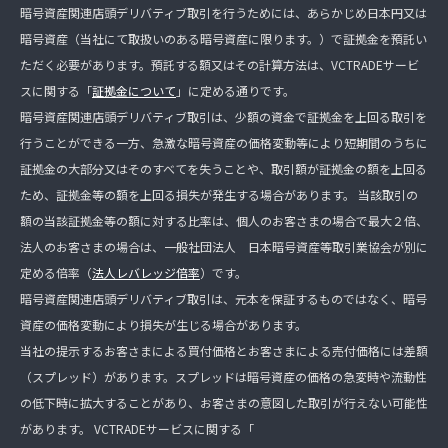
暗号資産関連店頭デリバティブ取引を行うためには、あらかじめ日本円又は
暗号資産（当社にて取扱いのある暗号資産に限ります。）で証拠金を預託い
ただく必要があります。預託する額又はその計算方法は、VCTRADEサービ
スに関する「
証拠金について
」に定める通りです。
暗号資産関連店頭デリバティブ取引は、少額の資金で証拠金を上回る取引を
行うことができる一方、急激な暗号資産の価格変動等により短期間のうちに
証拠金の大部分又はそのすべてを失うことや、取引額が証拠金の額を上回る
ため、証拠金等の額を上回る損失が発生する場合があります。 当該取引の
額の当該証拠金等の額に対する比率は、個人のお客さまの場合で最大２倍、
法人のお客さまの場合は、一般社団法人 日本暗号資産等取引業協会が別に
定める倍率（
法人レバレッジ倍率
）です。
暗号資産関連店頭デリバティブ取引は、元本を保証するものではなく、暗号
資産の価格変動により損失が生じる場合があります。
当社の提示するお客さまによる買付価格とお客さまによる売付価格には差額
（スプレッド）があります。スプレッドは暗号資産の価格の急変時や流動性
の低下時に拡大することがあり、お客さまの意図した取引が行えない可能性
があります。 VCTRADEサービスに関する「