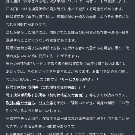
外国通貨で表示される電子決済手段については、為替レートの変動により、
日本円における換算価値が購入時点に比べて減少する可能性があります。
暗号資産及び電子決済手段は、移転記録の仕組みの破綻によりその価値が失
われる可能性があります。
当社が倒産した場合には、預託された金銭及び暗号資産及び電子決済手段を
返還することができない可能性があります。
暗号資産及び電子決済手段は支払いを受ける者の同意がある場合に限り、代
価の支払いのために使用することができます。
当社のVCTRADEサービスで取り扱う暗号資産及び電子決済手段のお取引に
あたっては、その他にも注意を要する点があります。お取引を始めるに際し
てはVCTRADEサービスに関する「
サービス総合約款
」「
暗号資産取引説明書（契約締結前交付書面）
」「
電子決済手段取引説明書（契約締結前交付書面）
」等をよくお読みのうえ、
取引内容や仕組み
、
リスク等
を十分にご理解いただきご自身の判断にてお取
引くださるようお願いいたします。
秘密鍵を失った場合、保有する暗号資産及び電子決済手段を利用することが
できず、その価値を失う可能性があります。
PDF書面のご確認には、当社が推奨いたしますブラウザソフト、ならびに