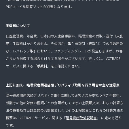
PDFファイル閲覧ソフトが必要となります。
手数料について
口座管理費、年会費、日本円の入出金手数料、暗号資産の受取・送付（入出
庫）手数料はかかりません。そのほか、取引所取引（板取引）での手数料及
び、レバレッジ取引において、ファンディングレートが発生しますが、お客
さまから徴収する場合と付与する場合がございます。詳しくは、VCTRADE
サービスに関する「
手数料
」をご確認ください。
上記に加え、暗号資産関連店頭デリバティブ取引を行う場合の主な注意点
暗号資産関連店頭デリバティブ取引に関してお客さまが支払うべき手数料、
報酬その他の対価の種類ごとの金額若しくはその上限額又はこれらの計算方
法の概要及び当該金額の合計額若しくはその上限額又はこれらの計算方法の
概要は、VCTRADEサービスに関する「
暗号資産取引説明書
」 に定める通り
です。