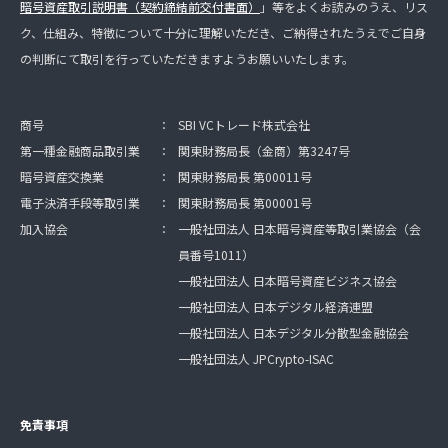
暗号資産取引説明書（契約締結前交付書面）
」等をよくお読みのうえ、リス
ク、仕組み、特徴について十分に理解いただき、ご納得されたうえでご自身
の判断にて取引を行っていただきますようお願いいたします。
商号
：
SBI VCトレード株式会社
第一種金融商品取引業
：
関東財務局長（金商）第3247号
暗号資産交換業
：
関東財務局長 第00011号
電子決済手段等取引業
：
関東財務局長 第00001号
加入協会
：
一般社団法人 日本暗号資産等取引業協会（会
員番号1011）
一般社団法人 日本暗号資産ビジネス協会
一般社団法人 日本デジタル経済連盟
一般社団法人 日本デジタル分散型金融協会
一般社団法人 JPCrypto-ISAC
免責事項