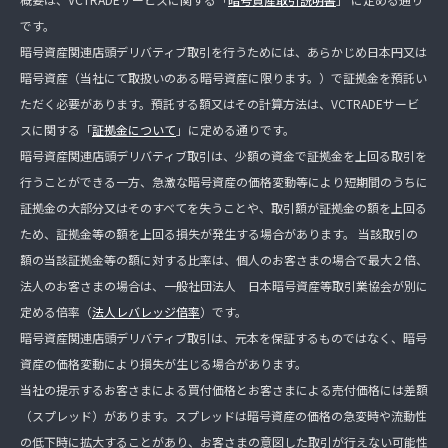
です。
暗号資産関連店頭デリバティブ取引を行うためには、あらかじめ日本円又は
暗号資産（当社にて取扱いのある暗号資産に限ります。）で証拠金を預託い
ただく必要があります。預託する額又はその計算方法は、VCTRADEサービ
スに関する「
証拠金について
」に定める通りです。
暗号資産関連店頭デリバティブ取引は、少額の資金で証拠金を上回る取引を
行うことができる一方、急激な暗号資産の価格変動等により短期間のうちに
証拠金の大部分又はそのすべてを失うことや、取引額が証拠金の額を上回る
ため、証拠金等の額を上回る損失が発生する場合があります。 当該取引の
額の当該証拠金等の額に対する比率は、個人のお客さまの場合で最大２倍、
法人のお客さまの場合は、一般社団法人 日本暗号資産等取引業協会が別に
定める倍率（
法人レバレッジ倍率
）です。
暗号資産関連店頭デリバティブ取引は、元本を保証するものではなく、暗号
資産の価格変動により損失が生じる場合があります。
当社の提示するお客さまによる買付価格とお客さまによる売付価格には差額
（スプレッド）があります。スプレッドは暗号資産の価格の急変時や流動性
の低下時に拡大することがあり、お客さまの意図した取引が行えない可能性