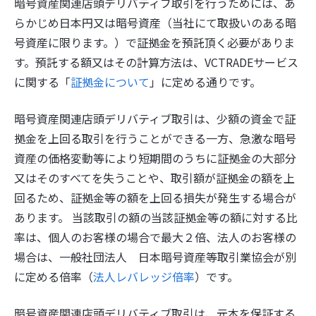
暗号資産関連店頭デリバティブ取引を行うためには、あ
らかじめ日本円又は暗号資産（当社にて取扱いのある暗
号資産に限ります。）で証拠金を預託頂く必要がありま
す。預託する額又はその計算方法は、VCTRADEサービス
に関する「
証拠金について
」に定める通りです。
暗号資産関連店頭デリバティブ取引は、少額の資金で証
拠金を上回る取引を行うことができる一方、急激な暗号
資産の価格変動等により短期間のうちに証拠金の大部分
又はそのすべてを失うことや、取引額が証拠金の額を上
回るため、証拠金等の額を上回る損失が発生する場合が
あります。 当該取引の額の当該証拠金等の額に対する比
率は、個人のお客様の場合で最大２倍、法人のお客様の
場合は、一般社団法人 日本暗号資産等取引業協会が別
に定める倍率（
法人レバレッジ倍率
）です。
暗号資産関連店頭デリバティブ取引は、元本を保証する