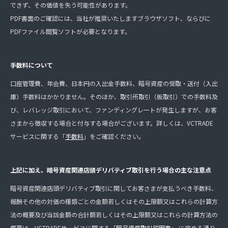
できず、その価値を失う可能性があります。
PDF書面のご確認には、当社が推奨いたしますブラウザソフト、ならびに
PDFファイル閲覧ソフトが必要となります。
手数料について
口座管理費、年会費、日本円の入出金手数料、暗号資産の受取・送付（入出
庫）手数料はかかりません。そのほか、取引所取引（板取引）での手数料及
び、レバレッジ取引において、ファンディングレートが発生しますが、お客
さまから徴収する場合と付与する場合がございます。詳しくは、VCTRADE
サービスに関する「
手数料
」をご確認ください。
上記に加え、暗号資産関連店頭デリバティブ取引を行う場合の主な注意点
暗号資産関連店頭デリバティブ取引に関してお客さまが支払うべき手数料、
報酬その他の対価の種類ごとの金額若しくはその上限額又はこれらの計算方
法の概要及び当該金額の合計額若しくはその上限額又はこれらの計算方法の
概要は、VCTRADEサービスに関する「
暗号資産取引説明書
」 に定める通り