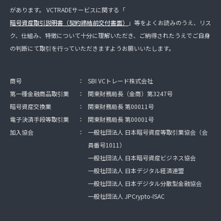
があります。 VCTRADEサービスに関する「
暗号資産取引説明書（契約締結前交付書面）
」等をよくお読みのうえ、リス
ク、仕組み、特徴について十分に理解いただき、ご納得されたうえでご自身
の判断にて取引を行っていただきますようお願いいたします。
商号
：
SBI VCトレード株式会社
第一種金融商品取引業
：
関東財務局長（金商）第3247号
暗号資産交換業
：
関東財務局長 第00011号
電子決済手段等取引業
：
関東財務局長 第00001号
加入協会
：
一般社団法人 日本暗号資産等取引業協会（会
員番号1011）
一般社団法人 日本暗号資産ビジネス協会
一般社団法人 日本デジタル経済連盟
一般社団法人 日本デジタル分散型金融協会
一般社団法人 JPCrypto-ISAC