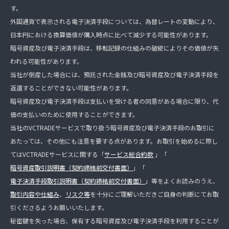
す。
外国通貨で表示される電子決済手段については、為替レートの変動により、
日本円における換算価値が購入時点に比べて減少する可能性があります。
暗号資産及び電子決済手段は、移転記録の仕組みの破綻によりその価値が失
われる可能性があります。
当社が倒産した場合には、預託された金銭及び暗号資産及び電子決済手段を
返還することができない可能性があります。
暗号資産及び電子決済手段は支払いを受ける者の同意がある場合に限り、代
価の支払いのために使用することができます。
当社のVCTRADEサービスで取り扱う暗号資産及び電子決済手段のお取引に
あたっては、その他にも注意を要する点があります。お取引を始めるに際し
てはVCTRADEサービスに関する「
サービス総合約款
」「
暗号資産取引説明書（契約締結前交付書面）
」「
電子決済手段取引説明書（契約締結前交付書面）
」等をよくお読みのうえ、
取引内容や仕組み
、
リスク等
を十分にご理解いただきご自身の判断にてお取
引くださるようお願いいたします。
秘密鍵を失った場合、保有する暗号資産及び電子決済手段を利用することが