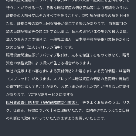
行うことができる一方、急激な暗号資産の価格変動等により短期間のうちに
証拠金の大部分又はそのすべてを失うことや、取引額が証拠金の額を上回る
ため、証拠金等の額を上回る損失が発生する場合があります。 当該取引の
額の当該証拠金等の額に対する比率は、個人のお客さまの場合で最大２倍、
法人のお客さまの場合は、一般社団法人 日本暗号資産等取引業協会が別に
定める倍率（
法人レバレッジ倍率
）です。
暗号資産関連店頭デリバティブ取引は、元本を保証するものではなく、暗号
資産の価格変動により損失が生じる場合があります。
当社の提示するお客さまによる買付価格とお客さまによる売付価格には差額
（スプレッド）があります。スプレッドは暗号資産の価格の急変時や流動性
の低下時に拡大することがあり、お客さまの意図した取引が行えない可能性
があります。 VCTRADEサービスに関する「
暗号資産取引説明書（契約締結前交付書面）
」等をよくお読みのうえ、リス
ク、仕組み、特徴について十分に理解いただき、ご納得されたうえでご自身
の判断にて取引を行っていただきますようお願いいたします。