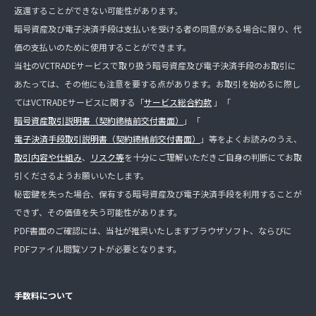
返還することができない可能性があります。
暗号資産及び電子決済手段は支払いを受ける者の同意がある場合に限り、代
価の支払いのために使用することができます。
当社のVCTRADEサービスで取り扱う暗号資産及び電子決済手段のお取引に
あたっては、その他にも注意を要する点があります。お取引を始めるに際し
てはVCTRADEサービスに関する「
サービス総合約款
」「
暗号資産取引説明書（契約締結前交付書面）
」「
電子決済手段取引説明書（契約締結前交付書面）
」等をよくお読みのうえ、
取引内容や仕組み
、
リスク等
を十分にご理解いただきご自身の判断にてお取
引くださるようお願いいたします。
秘密鍵を失った場合、保有する暗号資産及び電子決済手段を利用することが
できず、その価値を失う可能性があります。
PDF書面のご確認には、当社が推奨いたしますブラウザソフト、ならびに
PDFファイル閲覧ソフトが必要となります。
手数料について