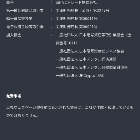
商号
：
SBI VCトレード株式会社
第一種金融商品取引業
：
関東財務局長（金商）第3247号
暗号資産交換業
：
関東財務局長 第00011号
電子決済手段等取引業
：
関東財務局長 第00001号
加入協会
：
一般社団法人 日本暗号資産等取引業協会（会
員番号1011）
一般社団法人 日本暗号資産ビジネス協会
一般社団法人 日本デジタル経済連盟
一般社団法人 日本デジタル分散型金融協会
一般社団法人 JPCrypto-ISAC
免責事項
当社ウェブページ遷移前に表示された情報は、当社が作成・管理しているも
のではありません。