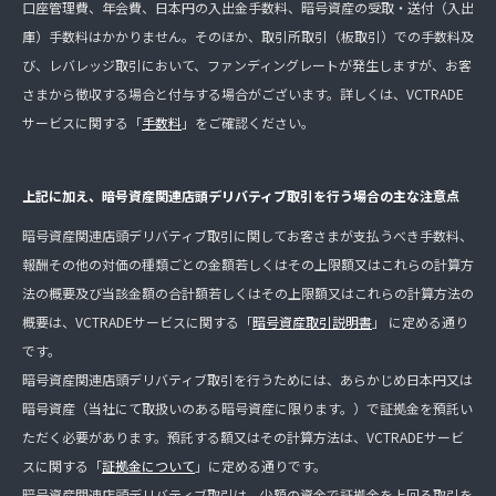
口座管理費、年会費、日本円の入出金手数料、暗号資産の受取・送付（入出
庫）手数料はかかりません。そのほか、取引所取引（板取引）での手数料及
び、レバレッジ取引において、ファンディングレートが発生しますが、お客
さまから徴収する場合と付与する場合がございます。詳しくは、VCTRADE
サービスに関する「
手数料
」をご確認ください。
上記に加え、暗号資産関連店頭デリバティブ取引を行う場合の主な注意点
暗号資産関連店頭デリバティブ取引に関してお客さまが支払うべき手数料、
報酬その他の対価の種類ごとの金額若しくはその上限額又はこれらの計算方
法の概要及び当該金額の合計額若しくはその上限額又はこれらの計算方法の
概要は、VCTRADEサービスに関する「
暗号資産取引説明書
」 に定める通り
です。
暗号資産関連店頭デリバティブ取引を行うためには、あらかじめ日本円又は
暗号資産（当社にて取扱いのある暗号資産に限ります。）で証拠金を預託い
ただく必要があります。預託する額又はその計算方法は、VCTRADEサービ
スに関する「
証拠金について
」に定める通りです。
暗号資産関連店頭デリバティブ取引は、少額の資金で証拠金を上回る取引を