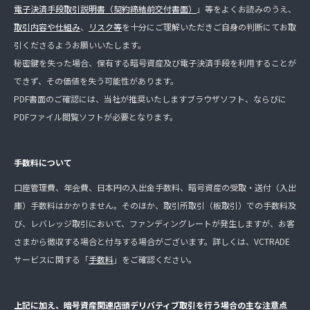
電子決済手段取引説明書（契約締結前交付書面）
」等をよくお読みのうえ、
取引内容や仕組み
、
リスク等
を十分にご理解いただきご自身の判断にてお取
引くださるようお願いいたします。
秘密鍵を失った場合、保有する暗号資産及び電子決済手段を利用することが
できず、その価値を失う可能性があります。
PDF書面のご確認には、当社が推奨いたしますブラウザソフト、ならびに
PDFファイル閲覧ソフトが必要となります。
手数料について
口座管理費、年会費、日本円の入出金手数料、暗号資産の受取・送付（入出
庫）手数料はかかりません。そのほか、取引所取引（板取引）での手数料及
び、レバレッジ取引において、ファンディングレートが発生しますが、お客
さまから徴収する場合と付与する場合がございます。詳しくは、VCTRADE
サービスに関する「
手数料
」をご確認ください。
上記に加え、暗号資産関連店頭デリバティブ取引を行う場合の主な注意点