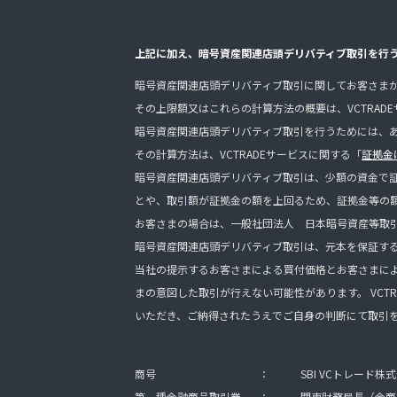
上記に加え、暗号資産関連店頭デリバティブ取引を行
暗号資産関連店頭デリバティブ取引に関してお客さま
その上限額又はこれらの計算方法の概要は、VCTRAD
暗号資産関連店頭デリバティブ取引を行うためには、
その計算方法は、VCTRADEサービスに関する「
証拠金
暗号資産関連店頭デリバティブ取引は、少額の資金で
とや、取引額が証拠金の額を上回るため、証拠金等の
お客さまの場合は、一般社団法人 日本暗号資産等取
暗号資産関連店頭デリバティブ取引は、元本を保証す
当社の提示するお客さまによる買付価格とお客さまに
まの意図した取引が行えない可能性があります。 VCTR
いただき、ご納得されたうえでご自身の判断にて取引
商号
：
SBI VCトレード株
第一種金融商品取引業
：
関東財務局長（金商）