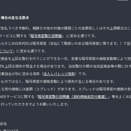
う場合の主な注意点
が支払うべき手数料、報酬その他の対価の種類ごとの金額若しくはその上限額又はこ
Eサービスに関する「
暗号資産取引説明書
」 に定める通りです。
あらかじめ日本円又は暗号資産（当社にて取扱いのある暗号資産に限ります。）で証
について
」に定める通りです。
証拠金を上回る取引を行うことができる一方、急激な暗号資産の価格変動等により短
額を上回る損失が発生する場合があります。 当該取引の額の当該証拠金等の額に対
引業協会が別に定める倍率（
法人レバレッジ倍率
）です。
るものではなく、暗号資産の価格変動により損失が生じる場合があります。
よる売付価格には差額（スプレッド）があります。スプレッドは暗号資産の価格の急
ADEサービスに関する「
暗号資産取引説明書（契約締結前交付書面）
」等をよくお
を行っていただきますようお願いいたします。
式会社
第3247号