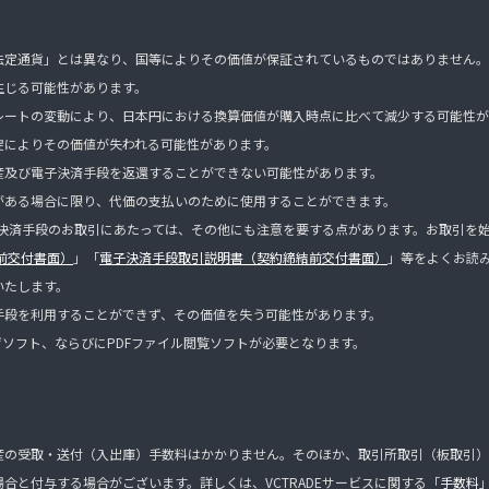
法定通貨」とは異なり、国等によりその価値が保証されているものではありません。
生じる可能性があります。
レートの変動により、日本円における換算価値が購入時点に比べて減少する可能性が
綻によりその価値が失われる可能性があります。
産及び電子決済手段を返還することができない可能性があります。
がある場合に限り、代価の支払いのために使用することができます。
子決済手段のお取引にあたっては、その他にも注意を要する点があります。お取引を始め
前交付書面）
」「
電子決済手段取引説明書（契約締結前交付書面）
」等をよくお読
いたします。
手段を利用することができず、その価値を失う可能性があります。
ザソフト、ならびにPDFファイル閲覧ソフトが必要となります。
産の受取・送付（入出庫）手数料はかかりません。そのほか、取引所取引（板取引）
合と付与する場合がございます。詳しくは、VCTRADEサービスに関する「
手数料