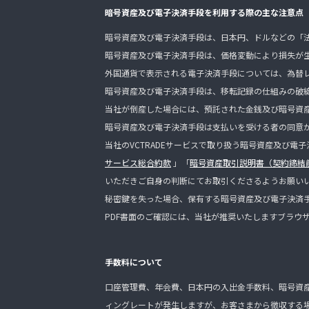
暗号資産及び電子決済手段を利用する際の主な注意点
暗号資産及び電子決済手段は、日本円、ドルなどの「
暗号資産及び電子決済手段は、価格変動により損失が
外国通貨で表示される電子決済手段については、為替
暗号資産及び電子決済手段は、移転記録の仕組みの破
当社が倒産した場合には、預託された金銭及び暗号資
暗号資産及び電子決済手段は支払いを受ける者の同意
当社のVCTRADEサービスで取り扱う暗号資産及び電
サービス総合約款
」「
暗号資産取引説明書（契約締結
いただきご自身の判断にてお取引くださるようお願い
秘密鍵を失った場合、保有する暗号資産及び電子決済
PDF書面のご確認には、当社が推奨いたしますブラウ
手数料について
口座管理費、年会費、日本円の入出金手数料、暗号資
ィングレートが発生しますが、お客さまから徴収する場