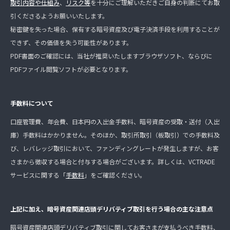
取引内容や仕組み
、
リスク等
を十分にご理解いただきご自身の判断にてお取
引くださるようお願いいたします。
秘密鍵を失った場合、保有する暗号資産及び電子決済手段を利用することが
できず、その価値を失う可能性があります。
PDF書面のご確認には、当社が推奨いたしますブラウザソフト、ならびに
PDFファイル閲覧ソフトが必要となります。
手数料について
口座管理費、年会費、日本円の入出金手数料、暗号資産の受取・送付（入出
庫）手数料はかかりません。そのほか、取引所取引（板取引）での手数料及
び、レバレッジ取引において、ファンディングレートが発生しますが、お客
さまから徴収する場合と付与する場合がございます。詳しくは、VCTRADE
サービスに関する「
手数料
」をご確認ください。
上記に加え、暗号資産関連店頭デリバティブ取引を行う場合の主な注意点
暗号資産関連店頭デリバティブ取引に関してお客さまが支払うべき手数料、