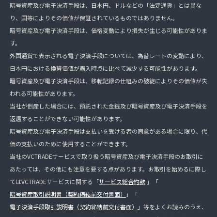
暗号資産及び電子決済手段は、日本円、ドルなどの「法定通貨」とは異な
り、国等によりその価値が保証されているものではありません。
暗号資産及び電子決済手段は、価格変動により損失が生じる可能性がありま
す。
外国通貨で表示される電子決済手段については、為替レートの変動により、
日本円における換算価値が購入時点に比べて減少する可能性があります。
暗号資産及び電子決済手段は、移転記録の仕組みの破綻によりその価値が失
われる可能性があります。
当社が倒産した場合には、預託された金銭及び暗号資産及び電子決済手段を
返還することができない可能性があります。
暗号資産及び電子決済手段は支払いを受ける者の同意がある場合に限り、代
価の支払いのために使用することができます。
当社のVCTRADEサービスで取り扱う暗号資産及び電子決済手段のお取引に
あたっては、その他にも注意を要する点があります。お取引を始めるに際し
てはVCTRADEサービスに関する「
サービス総合約款
」「
暗号資産取引説明書（契約締結前交付書面）
」「
電子決済手段取引説明書（契約締結前交付書面）
」等をよくお読みのうえ、