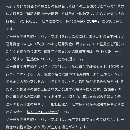
報酬その他の対価の種類ごとの金額若しくはその上限額又はこれらの計算方
法の概要及び当該金額の合計額若しくはその上限額又はこれらの計算方法の
概要は、VCTRADEサービスに関する「
暗号資産取引説明書
」 に定める通り
です。
暗号資産関連店頭デリバティブ取引を行うためには、あらかじめ日本円又は
暗号資産（当社にて取扱いのある暗号資産に限ります。）で証拠金を預託い
ただく必要があります。預託する額又はその計算方法は、VCTRADEサービ
スに関する「
証拠金について
」に定める通りです。
暗号資産関連店頭デリバティブ取引は、少額の資金で証拠金を上回る取引を
行うことができる一方、急激な暗号資産の価格変動等により短期間のうちに
証拠金の大部分又はそのすべてを失うことや、取引額が証拠金の額を上回る
ため、証拠金等の額を上回る損失が発生する場合があります。 当該取引の
額の当該証拠金等の額に対する比率は、個人のお客さまの場合で最大２倍、
法人のお客さまの場合は、一般社団法人 日本暗号資産等取引業協会が別に
定める倍率（
法人レバレッジ倍率
）です。
暗号資産関連店頭デリバティブ取引は、元本を保証するものではなく、暗号
資産の価格変動により損失が生じる場合があります。