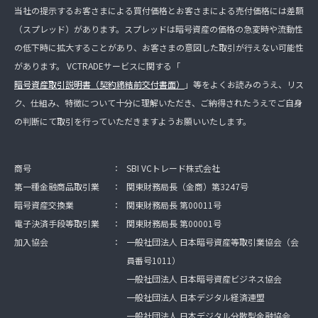
当社の提示するお客さまによる買付価格とお客さまによる売付価格には差額
（スプレッド）があります。スプレッドは暗号資産の価格の急変時や流動性
の低下時に拡大することがあり、お客さまの意図した取引が行えない可能性
があります。 VCTRADEサービスに関する「
暗号資産取引説明書（契約締結前交付書面）
」等をよくお読みのうえ、リス
ク、仕組み、特徴について十分に理解いただき、ご納得されたうえでご自身
の判断にて取引を行っていただきますようお願いいたします。
商号
：
SBI VCトレード株式会社
第一種金融商品取引業
：
関東財務局長（金商）第3247号
暗号資産交換業
：
関東財務局長 第00011号
電子決済手段等取引業
：
関東財務局長 第00001号
加入協会
：
一般社団法人 日本暗号資産等取引業協会（会
員番号1011）
一般社団法人 日本暗号資産ビジネス協会
一般社団法人 日本デジタル経済連盟
一般社団法人 日本デジタル分散型金融協会