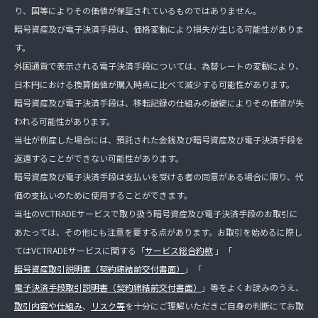
り、国等によりその価値が保証されているものではありません。
暗号資産及び電子決済手段は、価格変動により損失が生じる可能性がありま
す。
外国通貨で表示される電子決済手段については、為替レートの変動により、
日本円における換算価値が購入時点に比べて減少する可能性があります。
暗号資産及び電子決済手段は、移転記録の仕組みの破綻によりその価値が失
われる可能性があります。
当社が倒産した場合には、預託された金銭及び暗号資産及び電子決済手段を
返還することができない可能性があります。
暗号資産及び電子決済手段は支払いを受ける者の同意がある場合に限り、代
価の支払いのために使用することができます。
当社のVCTRADEサービスで取り扱う暗号資産及び電子決済手段のお取引に
あたっては、その他にも注意を要する点があります。お取引を始めるに際し
てはVCTRADEサービスに関する「
サービス総合約款
」「
暗号資産取引説明書（契約締結前交付書面）
」「
電子決済手段取引説明書（契約締結前交付書面）
」等をよくお読みのうえ、
取引内容や仕組み
、
リスク等
を十分にご理解いただきご自身の判断にてお取