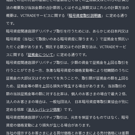
法の概要及び当該金額の合計額若しくはその上限額又はこれらの計算方法の
概要は、VCTRADEサービスに関する「
暗号資産取引説明書
」 に定める通り
です。
暗号資産関連店頭デリバティブ取引を行うためには、あらかじめ日本円又は
暗号資産（当社にて取扱いのある暗号資産に限ります。）で証拠金を預託い
ただく必要があります。預託する額又はその計算方法は、VCTRADEサービ
スに関する「
証拠金について
」に定める通りです。
暗号資産関連店頭デリバティブ取引は、少額の資金で証拠金を上回る取引を
行うことができる一方、急激な暗号資産の価格変動等により短期間のうちに
証拠金の大部分又はそのすべてを失うことや、取引額が証拠金の額を上回る
ため、証拠金等の額を上回る損失が発生する場合があります。 当該取引の
額の当該証拠金等の額に対する比率は、個人のお客さまの場合で最大２倍、
法人のお客さまの場合は、一般社団法人 日本暗号資産等取引業協会が別に
定める倍率（
法人レバレッジ倍率
）です。
暗号資産関連店頭デリバティブ取引は、元本を保証するものではなく、暗号
資産の価格変動により損失が生じる場合があります。
当社の提示するお客さまによる買付価格とお客さまによる売付価格には差額