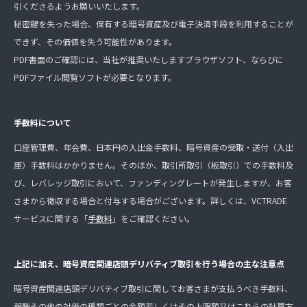
引くださるようお願いいたします。
秘密鍵を失った場合、保有する暗号資産及び電子決済手段を利用することが
できず、その価値を失う可能性があります。
PDF書面のご確認には、当社が推奨いたしますブラウザソフト、ならびに
PDFファイル閲覧ソフトが必要となります。
手数料について
口座管理費、年会費、日本円の入出金手数料、暗号資産の受取・送付（入出
庫）手数料はかかりません。そのほか、取引所取引（板取引）での手数料及
び、レバレッジ取引において、ファンディングレートが発生しますが、お客
さまから徴収する場合と付与する場合がございます。詳しくは、VCTRADE
サービスに関する「
手数料
」をご確認ください。
上記に加え、暗号資産関連店頭デリバティブ取引を行う場合の主な注意点
暗号資産関連店頭デリバティブ取引に関してお客さまが支払うべき手数料、
報酬その他の対価の種類ごとの金額若しくはその上限額又はこれらの計算方