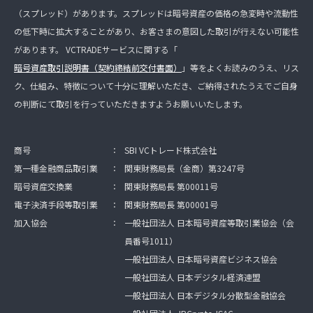
（スプレッド）があります。スプレッドは暗号資産の価格の急変時や流動性
の低下時に拡大することがあり、お客さまの意図した取引が行えない可能性
があります。 VCTRADEサービスに関する「
暗号資産取引説明書（契約締結前交付書面）
」等をよくお読みのうえ、リス
ク、仕組み、特徴について十分に理解いただき、ご納得されたうえでご自身
の判断にて取引を行っていただきますようお願いいたします。
商号
：
SBI VCトレード株式会社
第一種金融商品取引業
：
関東財務局長（金商）第3247号
暗号資産交換業
：
関東財務局長 第00011号
電子決済手段等取引業
：
関東財務局長 第00001号
加入協会
：
一般社団法人 日本暗号資産等取引業協会（会
員番号1011）
一般社団法人 日本暗号資産ビジネス協会
一般社団法人 日本デジタル経済連盟
一般社団法人 日本デジタル分散型金融協会