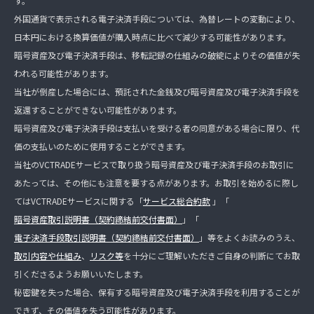
す。
外国通貨で表示される電子決済手段については、為替レートの変動により、
日本円における換算価値が購入時点に比べて減少する可能性があります。
暗号資産及び電子決済手段は、移転記録の仕組みの破綻によりその価値が失
われる可能性があります。
当社が倒産した場合には、預託された金銭及び暗号資産及び電子決済手段を
返還することができない可能性があります。
暗号資産及び電子決済手段は支払いを受ける者の同意がある場合に限り、代
価の支払いのために使用することができます。
当社のVCTRADEサービスで取り扱う暗号資産及び電子決済手段のお取引に
あたっては、その他にも注意を要する点があります。お取引を始めるに際し
てはVCTRADEサービスに関する「
サービス総合約款
」「
暗号資産取引説明書（契約締結前交付書面）
」「
電子決済手段取引説明書（契約締結前交付書面）
」等をよくお読みのうえ、
取引内容や仕組み
、
リスク等
を十分にご理解いただきご自身の判断にてお取
引くださるようお願いいたします。
秘密鍵を失った場合、保有する暗号資産及び電子決済手段を利用することが
できず、その価値を失う可能性があります。