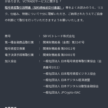
があります。 VCTRADEサービスに関する「
暗号資産取引説明書（契約締結前交付書面）
」等をよくお読みのうえ、リス
ク、仕組み、特徴について十分に理解いただき、ご納得されたうえでご自身
の判断にて取引を行っていただきますようお願いいたします。
商号
：
SBI VCトレード株式会社
第一種金融商品取引業
：
関東財務局長（金商）第3247号
暗号資産交換業
：
関東財務局長 第00011号
電子決済手段等取引業
：
関東財務局長 第00001号
加入協会
：
一般社団法人 日本暗号資産等取引業協会（会
員番号1011）
一般社団法人 日本暗号資産ビジネス協会
一般社団法人 日本デジタル経済連盟
一般社団法人 日本デジタル分散型金融協会
一般社団法人 JPCrypto-ISAC