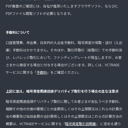
PDF書面のご確認には、当社が推奨いたしますブラウザソフト、ならびに
PDFファイル閲覧ソフトが必要となります。
手数料について
口座管理費、年会費、日本円の入出金手数料、暗号資産の受取・送付（入出
庫）手数料はかかりません。そのほか、取引所取引（板取引）での手数料及
び、レバレッジ取引において、ファンディングレートが発生しますが、お客
さまから徴収する場合と付与する場合がございます。詳しくは、VCTRADE
サービスに関する「
手数料
」をご確認ください。
上記に加え、暗号資産関連店頭デリバティブ取引を行う場合の主な注意点
暗号資産関連店頭デリバティブ取引に関してお客さまが支払うべき手数料、
報酬その他の対価の種類ごとの金額若しくはその上限額又はこれらの計算方
法の概要及び当該金額の合計額若しくはその上限額又はこれらの計算方法の
概要は、VCTRADEサービスに関する「
暗号資産取引説明書
」 に定める通り