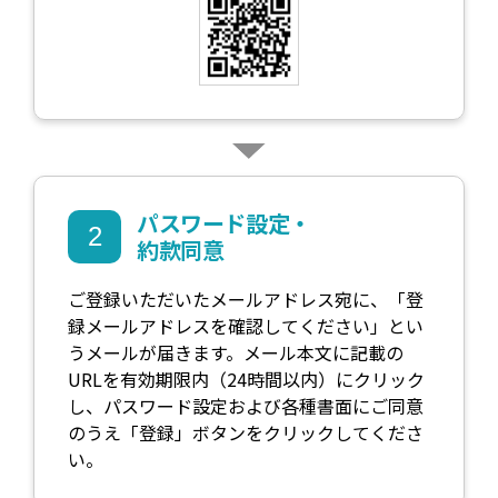
※2 法人のお客さまにつきましてはご登録住所が最新の
情報でない場合、住所地確認のための書類がお届けでき
ず、口座開設処理を中断させていただく場合がございま
す。あらかじめ最新のご登録住所に更新した本人確認書
類を用いて開設手続きいただきますようお願いいたしま
す。
※3 お申込みいただいた内容を元に当社で審査した結
パスワード設定・
果、口座開設のご希望にそえない場合がございます。当
2
約款同意
社口座開設の審査基準の内容や個別の判断理由はお客様
に一切開示しておりません。
ご登録いただいたメールアドレス宛に、「登
録メールアドレスを確認してください」とい
すでにSBI VCトレードの口座をお持ちのお客様は改めて
うメールが届きます。メール本文に記載の
の口座開設手続きは必要ございません。
URLを有効期限内（24時間以内）にクリック
し、パスワード設定および各種書面にご同意
のうえ「登録」ボタンをクリックしてくださ
い。