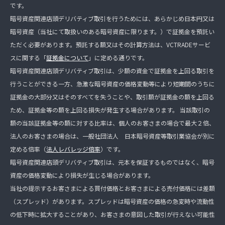
です。
暗号資産関連店頭デリバティブ取引を行うためには、あらかじめ日本円又は
暗号資産（当社にて取扱いのある暗号資産に限ります。）で証拠金を預託い
ただく必要があります。預託する額又はその計算方法は、VCTRADEサービ
スに関する「
証拠金について
」に定める通りです。
暗号資産関連店頭デリバティブ取引は、少額の資金で証拠金を上回る取引を
行うことができる一方、急激な暗号資産の価格変動等により短期間のうちに
証拠金の大部分又はそのすべてを失うことや、取引額が証拠金の額を上回る
ため、証拠金等の額を上回る損失が発生する場合があります。 当該取引の
額の当該証拠金等の額に対する比率は、個人のお客さまの場合で最大２倍、
法人のお客さまの場合は、一般社団法人 日本暗号資産等取引業協会が別に
定める倍率（
法人レバレッジ倍率
）です。
暗号資産関連店頭デリバティブ取引は、元本を保証するものではなく、暗号
資産の価格変動により損失が生じる場合があります。
当社の提示するお客さまによる買付価格とお客さまによる売付価格には差額
（スプレッド）があります。スプレッドは暗号資産の価格の急変時や流動性
の低下時に拡大することがあり、お客さまの意図した取引が行えない可能性