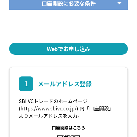
口座開設に必要な条件
成人であること
当社から常時連絡がとれること
※1
Webでお申し込み
外国PEPsに該当していないこと
最新のお客様情報をご登録されること
（転送手続き先への発送不可）※2
メールアドレス登録
1
反社会的勢力に関係していないこと
SBI VCトレードのホームページ
(
https://www.sbivc.co.jp/
その他当社が定める基準を満たすこと
) 内「口座開設」
※3
よりメールアドレスを入力。
※1 ご登録いただいたメールアドレス又はご登録電話番
口座開設はこちら
号に当社からお手続きのご連絡をいたします。