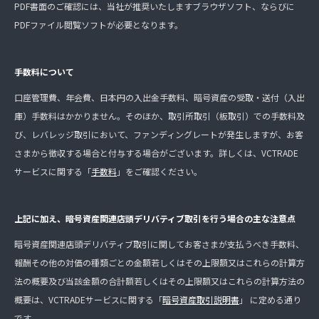
PDF書面のご確認には、当社が推奨いたしますブラウザソフト、ならびに
PDFファイル閲覧ソフトが必要となります。
手数料について
口座管理費、年会費、日本円の入出金手数料、暗号資産の受取・送付（入出
庫）手数料はかかりません。そのほか、取引所取引（板取引）での手数料及
び、レバレッジ取引において、ファンディングレートが発生しますが、お客
さまから徴収する場合と付与する場合がございます。詳しくは、VCTRADE
サービスに関する「
手数料
」をご確認ください。
上記に加え、暗号資産関連店頭デリバティブ取引を行う場合の主な注意点
暗号資産関連店頭デリバティブ取引に関してお客さまが支払うべき手数料、
報酬その他の対価の種類ごとの金額若しくはその上限額又はこれらの計算方
法の概要及び当該金額の合計額若しくはその上限額又はこれらの計算方法の
概要は、VCTRADEサービスに関する「
暗号資産取引説明書
」 に定める通り
です。