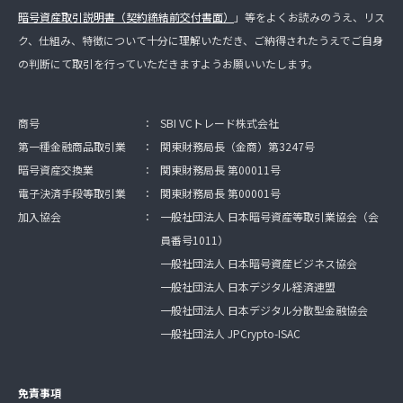
暗号資産取引説明書（契約締結前交付書面）
」等をよくお読みのうえ、リス
ク、仕組み、特徴について十分に理解いただき、ご納得されたうえでご自身
の判断にて取引を行っていただきますようお願いいたします。
商号
：
SBI VCトレード株式会社
第一種金融商品取引業
：
関東財務局長（金商）第3247号
暗号資産交換業
：
関東財務局長 第00011号
電子決済手段等取引業
：
関東財務局長 第00001号
加入協会
：
一般社団法人 日本暗号資産等取引業協会（会
員番号1011）
一般社団法人 日本暗号資産ビジネス協会
一般社団法人 日本デジタル経済連盟
一般社団法人 日本デジタル分散型金融協会
一般社団法人 JPCrypto-ISAC
免責事項