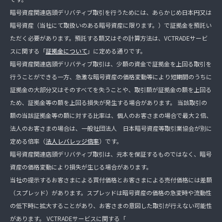
暗号資産関連店頭デリバティブ取引を行うためには、あらかじめ日本円又は
暗号資産（当社にて取扱いのある暗号資産に限ります。）で証拠金を預託い
ただく必要があります。預託する額又はその計算方法は、VCTRADEサービ
スに関する「
証拠金について
」に定める通りです。
暗号資産関連店頭デリバティブ取引は、少額の資金で証拠金を上回る取引を
行うことができる一方、急激な暗号資産の価格変動等により短期間のうちに
証拠金の大部分又はそのすべてを失うことや、取引額が証拠金の額を上回る
ため、証拠金等の額を上回る損失が発生する場合があります。 当該取引の
額の当該証拠金等の額に対する比率は、個人のお客さまの場合で最大２倍、
法人のお客さまの場合は、一般社団法人 日本暗号資産等取引業協会が別に
定める倍率（
法人レバレッジ倍率
）です。
暗号資産関連店頭デリバティブ取引は、元本を保証するものではなく、暗号
資産の価格変動により損失が生じる場合があります。
当社の提示するお客さまによる買付価格とお客さまによる売付価格には差額
（スプレッド）があります。スプレッドは暗号資産の価格の急変時や流動性
の低下時に拡大することがあり、お客さまの意図した取引が行えない可能性
があります。 VCTRADEサービスに関する「