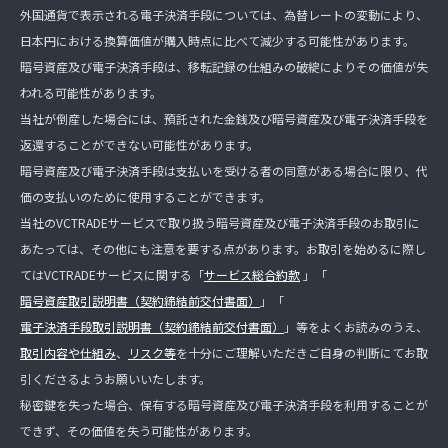
外国通貨で表示される電子決済手段については、為替レートの変動により、
日本円における換算価値が購入時点に比べて減少する可能性があります。
暗号資産及び電子決済手段は、移転記録の仕組みの破綻によりその価値が失
われる可能性があります。
当社が倒産した場合には、預託された金銭及び暗号資産及び電子決済手段を
返還することができない可能性があります。
暗号資産及び電子決済手段は支払いを受ける者の同意がある場合に限り、代
価の支払いのために使用することができます。
当社のVCTRADEサービスで取り扱う暗号資産及び電子決済手段のお取引に
あたっては、その他にも注意を要する点があります。お取引を始めるに際し
てはVCTRADEサービスに関する「
サービス総合約款
」「
暗号資産取引説明書（契約締結前交付書面）
」「
電子決済手段取引説明書（契約締結前交付書面）
」等をよくお読みのうえ、
取引内容や仕組み
、
リスク等
を十分にご理解いただきご自身の判断にてお取
引くださるようお願いいたします。
秘密鍵を失った場合、保有する暗号資産及び電子決済手段を利用することが
できず、その価値を失う可能性があります。