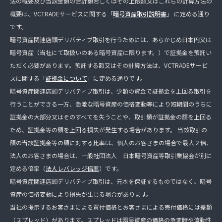
法の概要及び当該金額の合計額若しくはその上限額又はこれらの計算方法の
概要は、VCTRADEサービスに関する「
暗号資産取引説明書
」 に定める通り
です。
暗号資産関連店頭デリバティブ取引を行うためには、あらかじめ日本円又は
暗号資産（当社にて取扱いのある暗号資産に限ります。）で証拠金を預託い
ただく必要があります。預託する額又はその計算方法は、VCTRADEサービ
スに関する「
証拠金について
」に定める通りです。
暗号資産関連店頭デリバティブ取引は、少額の資金で証拠金を上回る取引を
行うことができる一方、急激な暗号資産の価格変動等により短期間のうちに
証拠金の大部分又はそのすべてを失うことや、取引額が証拠金の額を上回る
ため、証拠金等の額を上回る損失が発生する場合があります。 当該取引の
額の当該証拠金等の額に対する比率は、個人のお客さまの場合で最大２倍、
法人のお客さまの場合は、一般社団法人 日本暗号資産等取引業協会が別に
定める倍率（
法人レバレッジ倍率
）です。
暗号資産関連店頭デリバティブ取引は、元本を保証するものではなく、暗号
資産の価格変動により損失が生じる場合があります。
当社の提示するお客さまによる買付価格とお客さまによる売付価格には差額
（スプレッド）があります。スプレッドは暗号資産の価格の急変時や流動性