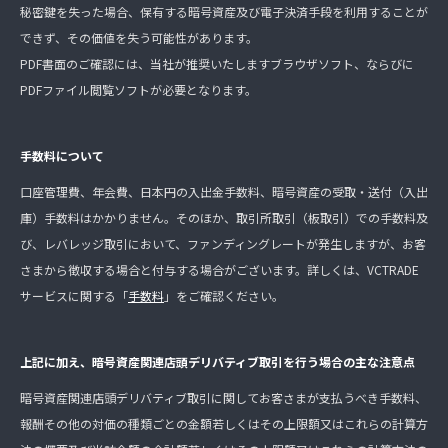
秘密鍵を失った場合、保有する暗号資産及び電子決済手段を利用することが
できず、その価値を失う可能性があります。
PDF書面のご確認には、当社が推奨いたしますブラウザソフト、ならびに
PDFファイル閲覧ソフトが必要となります。
手数料について
口座管理費、年会費、日本円の入出金手数料、暗号資産の受取・送付（入出
庫）手数料はかかりません。そのほか、取引所取引（板取引）での手数料及
び、レバレッジ取引において、ファンディングレートが発生しますが、お客
さまから徴収する場合と付与する場合がございます。詳しくは、VCTRADE
サービスに関する「
手数料
」をご確認ください。
上記に加え、暗号資産関連店頭デリバティブ取引を行う場合の主な注意点
暗号資産関連店頭デリバティブ取引に関してお客さまが支払うべき手数料、
報酬その他の対価の種類ごとの金額若しくはその上限額又はこれらの計算方