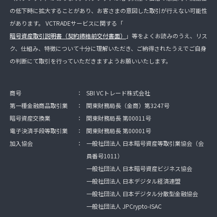
の低下時に拡大することがあり、お客さまの意図した取引が行えない可能性
があります。 VCTRADEサービスに関する「
暗号資産取引説明書（契約締結前交付書面）
」等をよくお読みのうえ、リス
ク、仕組み、特徴について十分に理解いただき、ご納得されたうえでご自身
の判断にて取引を行っていただきますようお願いいたします。
商号
：
SBI VCトレード株式会社
第一種金融商品取引業
：
関東財務局長（金商）第3247号
暗号資産交換業
：
関東財務局長 第00011号
電子決済手段等取引業
：
関東財務局長 第00001号
加入協会
：
一般社団法人 日本暗号資産等取引業協会（会
員番号1011）
一般社団法人 日本暗号資産ビジネス協会
一般社団法人 日本デジタル経済連盟
一般社団法人 日本デジタル分散型金融協会
一般社団法人 JPCrypto-ISAC