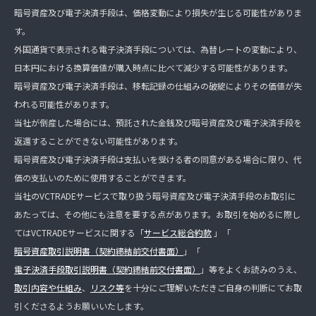
暗号資産及び電子決済手段は、価格変動により損失が生じる可能性がありま
す。
外国通貨で表示される電子決済手段については、為替レートの変動により、
日本円における換算価値が購入時点に比べて減少する可能性があります。
暗号資産及び電子決済手段は、移転記録の仕組みの破綻によりその価値が失
われる可能性があります。
当社が倒産した場合には、預託された金銭及び暗号資産及び電子決済手段を
返還することができない可能性があります。
暗号資産及び電子決済手段は支払いを受ける者の同意がある場合に限り、代
価の支払いのために使用することができます。
当社のVCTRADEサービスで取り扱う暗号資産及び電子決済手段のお取引に
あたっては、その他にも注意を要する点があります。お取引を始めるに際し
てはVCTRADEサービスに関する「
サービス総合約款
」「
暗号資産取引説明書（契約締結前交付書面）
」「
電子決済手段取引説明書（契約締結前交付書面）
」等をよくお読みのうえ、
取引内容や仕組み
、
リスク等
を十分にご理解いただきご自身の判断にてお取
引くださるようお願いいたします。