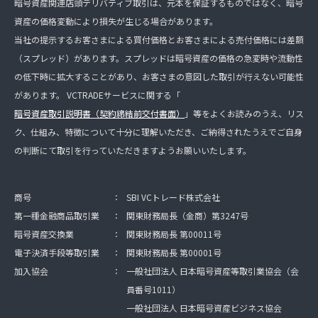
暗号資産関連店頭デリバティブ取引は、元本を保証するものではなく、暗号
資産の価格変動により損失が生じる場合があります。
当社の提示するお客さまによる買付価格とお客さまによる売付価格には差額
（スプレッド）があります。スプレッドは暗号資産の価格の急変時や流動性
の低下時に拡大することがあり、お客さまの意図した取引が行えない可能性
があります。 VCTRADEサービスに関する「
暗号資産取引説明書（契約締結前交付書面）
」等をよくお読みのうえ、リス
ク、仕組み、特徴について十分に理解いただき、ご納得されたうえでご自身
の判断にて取引を行っていただきますようお願いいたします。
商号
：
SBI VCトレード株式会社
第一種金融商品取引業
：
関東財務局長（金商）第3247号
暗号資産交換業
：
関東財務局長 第00011号
電子決済手段等取引業
：
関東財務局長 第00001号
加入協会
：
一般社団法人 日本暗号資産等取引業協会（会
員番号1011）
一般社団法人 日本暗号資産ビジネス協会