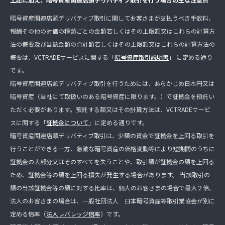
暗号資産関連店頭デリバティブ取引に関してお客さまが支払うべき手数料、
報酬その他の対価の種類ごとの金額若しくはその上限額又はこれらの計算方
法の概要及び当該金額の合計額若しくはその上限額又はこれらの計算方法の
概要は、VCTRADEサービスに関する「
暗号資産取引説明書
」 に定める通り
です。
暗号資産関連店頭デリバティブ取引を行うためには、あらかじめ日本円又は
暗号資産（当社にて取扱いのある暗号資産に限ります。）で証拠金を預託い
ただく必要があります。預託する額又はその計算方法は、VCTRADEサービ
スに関する「
証拠金について
」に定める通りです。
暗号資産関連店頭デリバティブ取引は、少額の資金で証拠金を上回る取引を
行うことができる一方、急激な暗号資産の価格変動等により短期間のうちに
証拠金の大部分又はそのすべてを失うことや、取引額が証拠金の額を上回る
ため、証拠金等の額を上回る損失が発生する場合があります。 当該取引の
額の当該証拠金等の額に対する比率は、個人のお客さまの場合で最大２倍、
法人のお客さまの場合は、一般社団法人 日本暗号資産等取引業協会が別に
定める倍率（
法人レバレッジ倍率
）です。