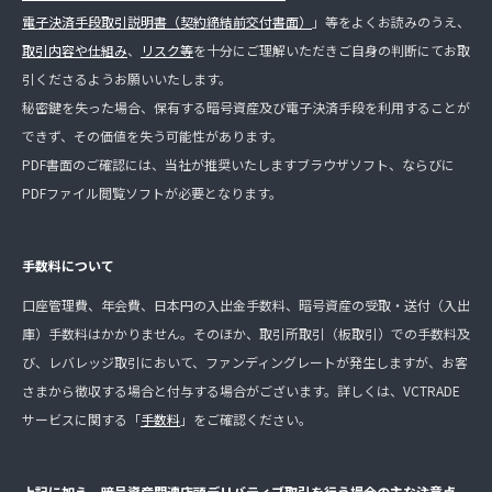
電子決済手段取引説明書（契約締結前交付書面）
」等をよくお読みのうえ、
取引内容や仕組み
、
リスク等
を十分にご理解いただきご自身の判断にてお取
引くださるようお願いいたします。
秘密鍵を失った場合、保有する暗号資産及び電子決済手段を利用することが
できず、その価値を失う可能性があります。
PDF書面のご確認には、当社が推奨いたしますブラウザソフト、ならびに
PDFファイル閲覧ソフトが必要となります。
手数料について
口座管理費、年会費、日本円の入出金手数料、暗号資産の受取・送付（入出
庫）手数料はかかりません。そのほか、取引所取引（板取引）での手数料及
び、レバレッジ取引において、ファンディングレートが発生しますが、お客
さまから徴収する場合と付与する場合がございます。詳しくは、VCTRADE
サービスに関する「
手数料
」をご確認ください。
上記に加え、暗号資産関連店頭デリバティブ取引を行う場合の主な注意点