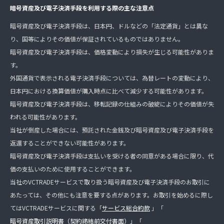
暗号資産及び電子決済手段を利用する際の主な注意点
暗号資産及び電子決済手段は、日本円、ドルなどの「法定通貨」とは異な
り、国等によりその価値が保証されているものではありません。
暗号資産及び電子決済手段は、価格変動により損失が生じる可能性がありま
す。
外国通貨で表示される電子決済手段については、為替レートの変動により、
日本円における換算価値が購入時点に比べて減少する可能性があります。
暗号資産及び電子決済手段は、移転記録の仕組みの破綻によりその価値が失
われる可能性があります。
当社が倒産した場合には、預託された金銭及び暗号資産及び電子決済手段を
返還することができない可能性があります。
暗号資産及び電子決済手段は支払いを受ける者の同意がある場合に限り、代
価の支払いのために使用することができます。
当社のVCTRADEサービスで取り扱う暗号資産及び電子決済手段のお取引に
あたっては、その他にも注意を要する点があります。お取引を始めるに際し
てはVCTRADEサービスに関する「
サービス総合約款
」「
暗号資産取引説明書（契約締結前交付書面）
」「