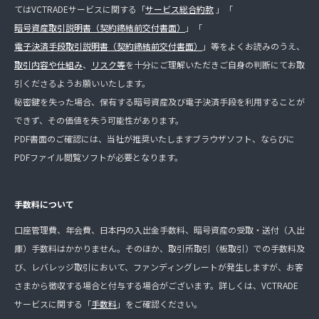
てはVCTRADEサービスに関する「
サービス総合約款
」「
暗号資産取引説明書（契約締結前交付書面）
」「
電子決済手段取引説明書（契約締結前交付書面）
」等をよくお読みのうえ、
取引内容や仕組み
、
リスク等
を十分にご理解いただきご自身の判断にてお取
引くださるようお願いいたします。
秘密鍵を失った場合、保有する暗号資産及び電子決済手段を利用することが
できず、その価値を失う可能性があります。
PDF書面のご確認には、当社が推奨いたしますブラウザソフト、ならびに
PDFファイル閲覧ソフトが必要となります。
手数料について
口座管理費、年会費、日本円の入出金手数料、暗号資産の受取・送付（入出
庫）手数料はかかりません。そのほか、取引所取引（板取引）での手数料及
び、レバレッジ取引において、ファンディングレートが発生しますが、お客
さまから徴収する場合と付与する場合がございます。詳しくは、VCTRADE
サービスに関する「
手数料
」をご確認ください。