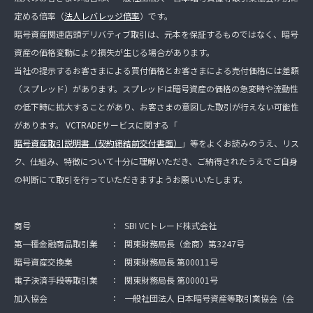
定める倍率（
法人レバレッジ倍率
）です。
暗号資産関連店頭デリバティブ取引は、元本を保証するものではなく、暗号
資産の価格変動により損失が生じる場合があります。
当社の提示するお客さまによる買付価格とお客さまによる売付価格には差額
（スプレッド）があります。スプレッドは暗号資産の価格の急変時や流動性
の低下時に拡大することがあり、お客さまの意図した取引が行えない可能性
があります。 VCTRADEサービスに関する「
暗号資産取引説明書（契約締結前交付書面）
」等をよくお読みのうえ、リス
ク、仕組み、特徴について十分に理解いただき、ご納得されたうえでご自身
の判断にて取引を行っていただきますようお願いいたします。
商号
：
SBI VCトレード株式会社
第一種金融商品取引業
：
関東財務局長（金商）第3247号
暗号資産交換業
：
関東財務局長 第00011号
電子決済手段等取引業
：
関東財務局長 第00001号
加入協会
：
一般社団法人 日本暗号資産等取引業協会（会