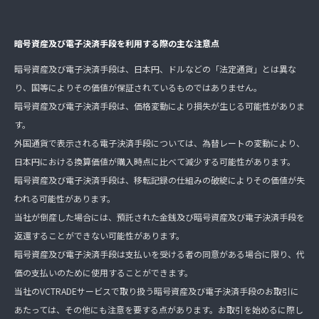
暗号資産及び電子決済手段を利用する際の主な注意点
暗号資産及び電子決済手段は、日本円、ドルなどの「法定通貨」とは異な
り、国等によりその価値が保証されているものではありません。
暗号資産及び電子決済手段は、価格変動により損失が生じる可能性がありま
す。
外国通貨で表示される電子決済手段については、為替レートの変動により、
日本円における換算価値が購入時点に比べて減少する可能性があります。
暗号資産及び電子決済手段は、移転記録の仕組みの破綻によりその価値が失
われる可能性があります。
当社が倒産した場合には、預託された金銭及び暗号資産及び電子決済手段を
返還することができない可能性があります。
暗号資産及び電子決済手段は支払いを受ける者の同意がある場合に限り、代
価の支払いのために使用することができます。
当社のVCTRADEサービスで取り扱う暗号資産及び電子決済手段のお取引に
あたっては、その他にも注意を要する点があります。お取引を始めるに際し