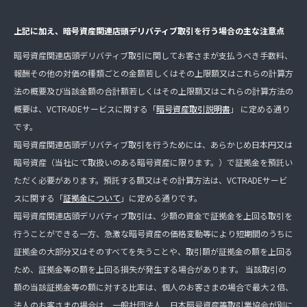
上記に加え、暗号資産関連店頭デリバティブ取引を行う場合の主な注意点
暗号資産関連店頭デリバティブ取引に関してお客さまが支払うべき手数料、
報酬その他の対価の種類ごとの金額若しくはその上限額又はこれらの計算方
法の概要及び当該金額の合計額若しくはその上限額又はこれらの計算方法の
概要は、VCTRADEサービスに関する「
暗号資産取引説明書
」 に定める通り
です。
暗号資産関連店頭デリバティブ取引を行うためには、あらかじめ日本円又は
暗号資産（当社にて取扱いのある暗号資産に限ります。）で証拠金を預託い
ただく必要があります。預託する額又はその計算方法は、VCTRADEサービ
スに関する「
証拠金について
」に定める通りです。
暗号資産関連店頭デリバティブ取引は、少額の資金で証拠金を上回る取引を
行うことができる一方、急激な暗号資産の価格変動等により短期間のうちに
証拠金の大部分又はそのすべてを失うことや、取引額が証拠金の額を上回る
ため、証拠金等の額を上回る損失が発生する場合があります。 当該取引の
額の当該証拠金等の額に対する比率は、個人のお客さまの場合で最大２倍、
法人のお客さまの場合は、一般社団法人 日本暗号資産等取引業協会が別に