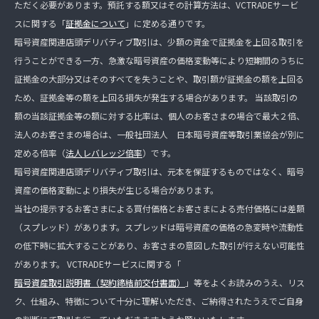
ただく必要があります。預託する額又はその計算方法は、VCTRADEサービ
スに関する「
証拠金について
」に定める通りです。
暗号資産関連店頭デリバティブ取引は、少額の資金で証拠金を上回る取引を
行うことができる一方、急激な暗号資産の価格変動等により短期間のうちに
証拠金の大部分又はそのすべてを失うことや、取引額が証拠金の額を上回る
ため、証拠金等の額を上回る損失が発生する場合があります。 当該取引の
額の当該証拠金等の額に対する比率は、個人のお客さまの場合で最大２倍、
法人のお客さまの場合は、一般社団法人 日本暗号資産等取引業協会が別に
定める倍率（
法人レバレッジ倍率
）です。
暗号資産関連店頭デリバティブ取引は、元本を保証するものではなく、暗号
資産の価格変動により損失が生じる場合があります。
当社の提示するお客さまによる買付価格とお客さまによる売付価格には差額
（スプレッド）があります。スプレッドは暗号資産の価格の急変時や流動性
の低下時に拡大することがあり、お客さまの意図した取引が行えない可能性
があります。 VCTRADEサービスに関する「
暗号資産取引説明書（契約締結前交付書面）
」等をよくお読みのうえ、リス
ク、仕組み、特徴について十分に理解いただき、ご納得されたうえでご自身