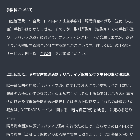
手数料について
口座管理費、年会費、日本円の入出金手数料、暗号資産の受取・送付（入出
庫）手数料はかかりません。そのほか、取引所取引（板取引）での手数料及
び、レバレッジ取引において、ファンディングレートが発生しますが、お客
さまから徴収する場合と付与する場合がございます。詳しくは、VCTRADE
サービスに関する「
手数料
」をご確認ください。
上記に加え、暗号資産関連店頭デリバティブ取引を行う場合の主な注意点
暗号資産関連店頭デリバティブ取引に関してお客さまが支払うべき手数料、
報酬その他の対価の種類ごとの金額若しくはその上限額又はこれらの計算方
法の概要及び当該金額の合計額若しくはその上限額又はこれらの計算方法の
概要は、VCTRADEサービスに関する「
暗号資産取引説明書
」 に定める通り
です。
暗号資産関連店頭デリバティブ取引を行うためには、あらかじめ日本円又は
暗号資産（当社にて取扱いのある暗号資産に限ります。）で証拠金を預託い