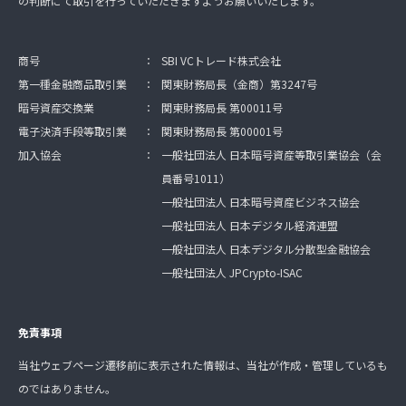
の判断にて取引を行っていただきますようお願いいたします。
商号
：
SBI VCトレード株式会社
第一種金融商品取引業
：
関東財務局長（金商）第3247号
暗号資産交換業
：
関東財務局長 第00011号
電子決済手段等取引業
：
関東財務局長 第00001号
加入協会
：
一般社団法人 日本暗号資産等取引業協会（会
員番号1011）
一般社団法人 日本暗号資産ビジネス協会
一般社団法人 日本デジタル経済連盟
一般社団法人 日本デジタル分散型金融協会
一般社団法人 JPCrypto-ISAC
免責事項
当社ウェブページ遷移前に表示された情報は、当社が作成・管理しているも
のではありません。