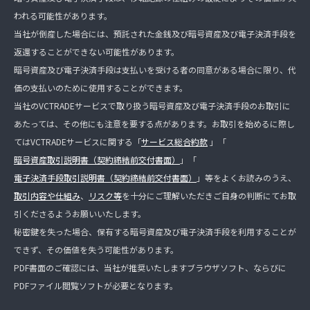
われる可能性があります。
当社が倒産した場合には、預託された金銭及び暗号資産及び電子決済手段を
返還することができない可能性があります。
暗号資産及び電子決済手段は支払いを受ける者の同意がある場合に限り、代
価の支払いのために使用することができます。
当社のVCTRADEサービスで取り扱う暗号資産及び電子決済手段のお取引に
あたっては、その他にも注意を要する点があります。お取引を始めるに際し
てはVCTRADEサービスに関する「
サービス総合約款
」「
暗号資産取引説明書（契約締結前交付書面）
」「
電子決済手段取引説明書（契約締結前交付書面）
」等をよくお読みのうえ、
取引内容や仕組み
、
リスク等
を十分にご理解いただきご自身の判断にてお取
引くださるようお願いいたします。
秘密鍵を失った場合、保有する暗号資産及び電子決済手段を利用することが
できず、その価値を失う可能性があります。
PDF書面のご確認には、当社が推奨いたしますブラウザソフト、ならびに
PDFファイル閲覧ソフトが必要となります。