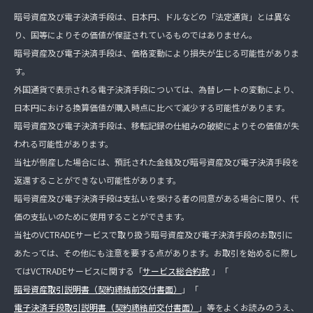
暗号資産及び電子決済手段は、日本円、ドルなどの「法定通貨」とは異な
り、国等によりその価値が保証されているものではありません。
暗号資産及び電子決済手段は、価格変動により損失が生じる可能性がありま
す。
外国通貨で表示される電子決済手段については、為替レートの変動により、
日本円における換算価値が購入時点に比べて減少する可能性があります。
暗号資産及び電子決済手段は、移転記録の仕組みの破綻によりその価値が失
われる可能性があります。
当社が倒産した場合には、預託された金銭及び暗号資産及び電子決済手段を
返還することができない可能性があります。
暗号資産及び電子決済手段は支払いを受ける者の同意がある場合に限り、代
価の支払いのために使用することができます。
当社のVCTRADEサービスで取り扱う暗号資産及び電子決済手段のお取引に
あたっては、その他にも注意を要する点があります。お取引を始めるに際し
てはVCTRADEサービスに関する「
サービス総合約款
」「
暗号資産取引説明書（契約締結前交付書面）
」「
電子決済手段取引説明書（契約締結前交付書面）
」等をよくお読みのうえ、