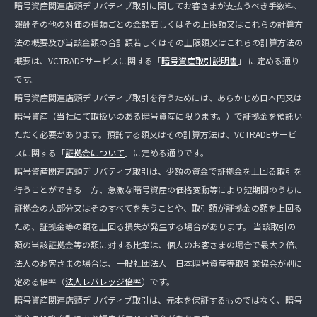
暗号資産関連店頭デリバティブ取引に関してお客さまが支払うべき手数料、
報酬その他の対価の種類ごとの金額若しくはその上限額又はこれらの計算方
法の概要及び当該金額の合計額若しくはその上限額又はこれらの計算方法の
概要は、VCTRADEサービスに関する「
暗号資産取引説明書
」 に定める通り
です。
暗号資産関連店頭デリバティブ取引を行うためには、あらかじめ日本円又は
暗号資産（当社にて取扱いのある暗号資産に限ります。）で証拠金を預託い
ただく必要があります。預託する額又はその計算方法は、VCTRADEサービ
スに関する「
証拠金について
」に定める通りです。
暗号資産関連店頭デリバティブ取引は、少額の資金で証拠金を上回る取引を
行うことができる一方、急激な暗号資産の価格変動等により短期間のうちに
証拠金の大部分又はそのすべてを失うことや、取引額が証拠金の額を上回る
ため、証拠金等の額を上回る損失が発生する場合があります。 当該取引の
額の当該証拠金等の額に対する比率は、個人のお客さまの場合で最大２倍、
法人のお客さまの場合は、一般社団法人 日本暗号資産等取引業協会が別に
定める倍率（
法人レバレッジ倍率
）です。
暗号資産関連店頭デリバティブ取引は、元本を保証するものではなく、暗号