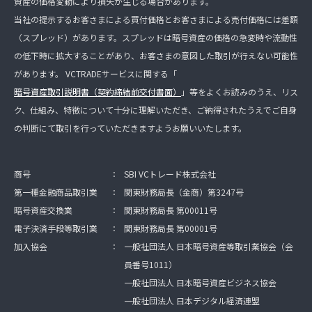
資産の価格変動により損失が生じる場合があります。
当社の提示するお客さまによる買付価格とお客さまによる売付価格には差額
（スプレッド）があります。スプレッドは暗号資産の価格の急変時や流動性
の低下時に拡大することがあり、お客さまの意図した取引が行えない可能性
があります。 VCTRADEサービスに関する「
暗号資産取引説明書（契約締結前交付書面）
」等をよくお読みのうえ、リス
ク、仕組み、特徴について十分に理解いただき、ご納得されたうえでご自身
の判断にて取引を行っていただきますようお願いいたします。
商号
：
SBI VCトレード株式会社
第一種金融商品取引業
：
関東財務局長（金商）第3247号
暗号資産交換業
：
関東財務局長 第00011号
電子決済手段等取引業
：
関東財務局長 第00001号
加入協会
：
一般社団法人 日本暗号資産等取引業協会（会
員番号1011）
一般社団法人 日本暗号資産ビジネス協会
一般社団法人 日本デジタル経済連盟