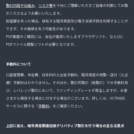
取引内容や仕組み
、
リスク等
を十分にご理解いただきご自身の判断にてお取
引くださるようお願いいたします。
秘密鍵を失った場合、保有する暗号資産及び電子決済手段を利用することが
できず、その価値を失う可能性があります。
PDF書面のご確認には、当社が推奨いたしますブラウザソフト、ならびに
PDFファイル閲覧ソフトが必要となります。
手数料について
口座管理費、年会費、日本円の入出金手数料、暗号資産の受取・送付（入出
庫）手数料はかかりません。そのほか、取引所取引（板取引）での手数料及
び、レバレッジ取引において、ファンディングレートが発生しますが、お客
さまから徴収する場合と付与する場合がございます。詳しくは、VCTRADE
サービスに関する「
手数料
」をご確認ください。
上記に加え、暗号資産関連店頭デリバティブ取引を行う場合の主な注意点