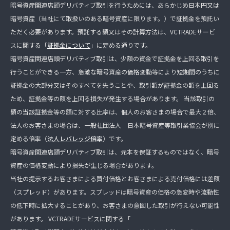
暗号資産関連店頭デリバティブ取引を行うためには、あらかじめ日本円又は
暗号資産（当社にて取扱いのある暗号資産に限ります。）で証拠金を預託い
ただく必要があります。預託する額又はその計算方法は、VCTRADEサービ
スに関する「
証拠金について
」に定める通りです。
暗号資産関連店頭デリバティブ取引は、少額の資金で証拠金を上回る取引を
行うことができる一方、急激な暗号資産の価格変動等により短期間のうちに
証拠金の大部分又はそのすべてを失うことや、取引額が証拠金の額を上回る
ため、証拠金等の額を上回る損失が発生する場合があります。 当該取引の
額の当該証拠金等の額に対する比率は、個人のお客さまの場合で最大２倍、
法人のお客さまの場合は、一般社団法人 日本暗号資産等取引業協会が別に
定める倍率（
法人レバレッジ倍率
）です。
暗号資産関連店頭デリバティブ取引は、元本を保証するものではなく、暗号
資産の価格変動により損失が生じる場合があります。
当社の提示するお客さまによる買付価格とお客さまによる売付価格には差額
（スプレッド）があります。スプレッドは暗号資産の価格の急変時や流動性
の低下時に拡大することがあり、お客さまの意図した取引が行えない可能性
があります。 VCTRADEサービスに関する「