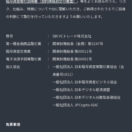
暗号資産取引説明書（契約締結前交付書面）
」等をよくお読みのうえ、リス
ク、仕組み、特徴について十分に理解いただき、ご納得されたうえでご自身
の判断にて取引を行っていただきますようお願いいたします。
商号
：
SBI VCトレード株式会社
第一種金融商品取引業
：
関東財務局長（金商）第3247号
暗号資産交換業
：
関東財務局長 第00011号
電子決済手段等取引業
：
関東財務局長 第00001号
加入協会
：
一般社団法人 日本暗号資産等取引業協会（会
員番号1011）
一般社団法人 日本暗号資産ビジネス協会
一般社団法人 日本デジタル経済連盟
一般社団法人 日本デジタル分散型金融協会
一般社団法人 JPCrypto-ISAC
免責事項