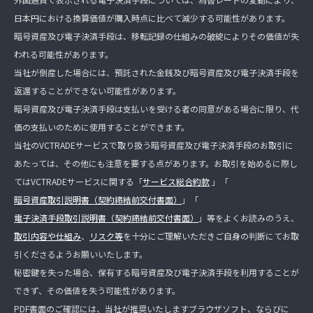
日本円における換算価値が購入時点に比べて減少する可能性があります。
暗号資産及び電子決済手段は、移転記録の仕組みの破綻によりその価値が失
われる可能性があります。
当社が倒産した場合には、預託された金銭及び暗号資産及び電子決済手段を
返還することができない可能性があります。
暗号資産及び電子決済手段は支払いを受ける者の同意がある場合に限り、代
価の支払いのために使用することができます。
当社のVCTRADEサービスで取り扱う暗号資産及び電子決済手段のお取引に
あたっては、その他にも注意を要する点があります。お取引を始めるに際し
てはVCTRADEサービスに関する「
サービス総合約款
」「
暗号資産取引説明書（契約締結前交付書面）
」「
電子決済手段取引説明書（契約締結前交付書面）
」等をよくお読みのうえ、
取引内容や仕組み
、
リスク等
を十分にご理解いただきご自身の判断にてお取
引くださるようお願いいたします。
秘密鍵を失った場合、保有する暗号資産及び電子決済手段を利用することが
できず、その価値を失う可能性があります。
PDF書面のご確認には、当社が推奨いたしますブラウザソフト、ならびに