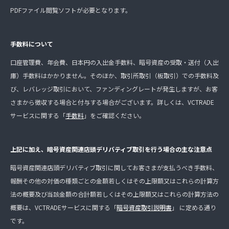
PDFファイル閲覧ソフトが必要となります。
手数料について
口座管理費、年会費、日本円の入出金手数料、暗号資産の受取・送付（入出
庫）手数料はかかりません。そのほか、取引所取引（板取引）での手数料及
び、レバレッジ取引において、ファンディングレートが発生しますが、お客
さまから徴収する場合と付与する場合がございます。詳しくは、VCTRADE
サービスに関する「
手数料
」をご確認ください。
上記に加え、暗号資産関連店頭デリバティブ取引を行う場合の主な注意点
暗号資産関連店頭デリバティブ取引に関してお客さまが支払うべき手数料、
報酬その他の対価の種類ごとの金額若しくはその上限額又はこれらの計算方
法の概要及び当該金額の合計額若しくはその上限額又はこれらの計算方法の
概要は、VCTRADEサービスに関する「
暗号資産取引説明書
」 に定める通り
です。