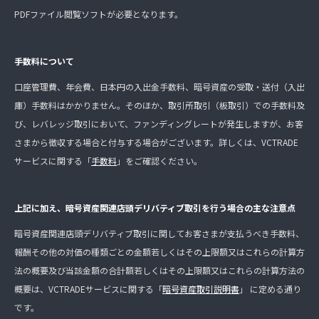
PDFファイル閲覧ソフトが必要となります。
手数料について
口座管理費、年会費、日本円の入出金手数料、暗号資産の受取・送付（入出
庫）手数料はかかりません。そのほか、取引所取引（板取引）での手数料及
び、レバレッジ取引において、ファンディングレートが発生しますが、お客
さまから徴収する場合と付与する場合がございます。詳しくは、VCTRADE
サービスに関する「
手数料
」をご確認ください。
上記に加え、暗号資産関連店頭デリバティブ取引を行う場合の主な注意点
暗号資産関連店頭デリバティブ取引に関してお客さまが支払うべき手数料、
報酬その他の対価の種類ごとの金額若しくはその上限額又はこれらの計算方
法の概要及び当該金額の合計額若しくはその上限額又はこれらの計算方法の
概要は、VCTRADEサービスに関する「
暗号資産取引説明書
」 に定める通り
です。