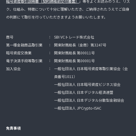
暗号資産取引説明書（契約締結前交付書面）
」等をよくお読みのうえ、リス
ク、仕組み、特徴について十分に理解いただき、ご納得されたうえでご自身
の判断にて取引を行っていただきますようお願いいたします。
商号
：
SBI VCトレード株式会社
第一種金融商品取引業
：
関東財務局長（金商）第3247号
暗号資産交換業
：
関東財務局長 第00011号
電子決済手段等取引業
：
関東財務局長 第00001号
加入協会
：
一般社団法人 日本暗号資産等取引業協会（会
員番号1011）
一般社団法人 日本暗号資産ビジネス協会
一般社団法人 日本デジタル経済連盟
一般社団法人 日本デジタル分散型金融協会
一般社団法人 JPCrypto-ISAC
免責事項