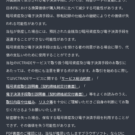
日本円における換算価値が購入時点に比べて減少する可能性があります。
暗号資産及び電子決済手段は、移転記録の仕組みの破綻によりその価値が失
われる可能性があります。
当社が倒産した場合には、預託された金銭及び暗号資産及び電子決済手段を
返還することができない可能性があります。
暗号資産及び電子決済手段は支払いを受ける者の同意がある場合に限り、代
価の支払いのために使用することができます。
当社のVCTRADEサービスで取り扱う暗号資産及び電子決済手段のお取引に
あたっては、その他にも注意を要する点があります。お取引を始めるに際し
てはVCTRADEサービスに関する「
サービス総合約款
」「
暗号資産取引説明書（契約締結前交付書面）
」「
電子決済手段取引説明書（契約締結前交付書面）
」等をよくお読みのうえ、
取引内容や仕組み
、
リスク等
を十分にご理解いただきご自身の判断にてお取
引くださるようお願いいたします。
秘密鍵を失った場合、保有する暗号資産及び電子決済手段を利用することが
できず、その価値を失う可能性があります。
PDF書面のご確認には、当社が推奨いたしますブラウザソフト、ならびに