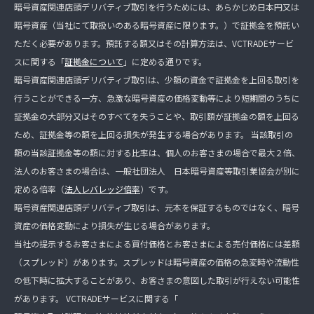
暗号資産関連店頭デリバティブ取引を行うためには、あらかじめ日本円又は
暗号資産（当社にて取扱いのある暗号資産に限ります。）で証拠金を預託い
ただく必要があります。預託する額又はその計算方法は、VCTRADEサービ
スに関する「
証拠金について
」に定める通りです。
暗号資産関連店頭デリバティブ取引は、少額の資金で証拠金を上回る取引を
行うことができる一方、急激な暗号資産の価格変動等により短期間のうちに
証拠金の大部分又はそのすべてを失うことや、取引額が証拠金の額を上回る
ため、証拠金等の額を上回る損失が発生する場合があります。 当該取引の
額の当該証拠金等の額に対する比率は、個人のお客さまの場合で最大２倍、
法人のお客さまの場合は、一般社団法人 日本暗号資産等取引業協会が別に
定める倍率（
法人レバレッジ倍率
）です。
暗号資産関連店頭デリバティブ取引は、元本を保証するものではなく、暗号
資産の価格変動により損失が生じる場合があります。
当社の提示するお客さまによる買付価格とお客さまによる売付価格には差額
（スプレッド）があります。スプレッドは暗号資産の価格の急変時や流動性
の低下時に拡大することがあり、お客さまの意図した取引が行えない可能性
があります。 VCTRADEサービスに関する「