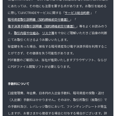
にあたっては、その他にも注意を要する点があります。お取引を始める
に際してはVCTRADEサービスに関する「
サービス総合約款
」「
暗号資産取引説明書（契約締結前交付書面）
」「
電子決済手段取引説明書（契約締結前交付書面）
」等をよくお読みのう
え、
取引内容や仕組み
、
リスク等
を十分にご理解いただきご自身の判断
にてお取引くださるようお願いいたします。
秘密鍵を失った場合、保有する暗号資産及び電子決済手段を利用するこ
とができず、その価値を失う可能性があります。
PDF書面のご確認には、当社が推奨いたしますブラウザソフト、ならび
にPDFファイル閲覧ソフトが必要となります。
手数料について
口座管理費、年会費、日本円の入出金手数料、暗号資産の受取・送付
（入出庫）手数料はかかりません。そのほか、取引所取引（板取引）で
の手数料及び、レバレッジ取引において、ファンディングレートが発生
しますが、お客さまから徴収する場合と付与する場合がございます。詳