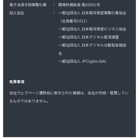
電子決済手段等取引業
：
関東財務局長 第00001号
加入協会
：
一般社団法人 日本暗号資産等取引業協会
（会員番号1011）
一般社団法人 日本暗号資産ビジネス協会
一般社団法人 日本デジタル経済連盟
一般社団法人 日本デジタル分散型金融協
会
一般社団法人 JPCrypto-ISAC
免責事項
当社ウェブページ遷移前に表示された情報は、当社が作成・管理してい
るものではありません。