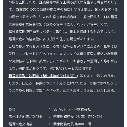
の額を上回るため、証拠金等の額を上回る損失が発生する場合がありま
す。 当該取引の額の当該証拠金等の額に対する比率は、個人のお客さま
の場合で最大２倍、法人のお客さまの場合は、一般社団法人 日本暗号
資産等取引業協会が別に定める倍率（
法人レバレッジ倍率
）です。
暗号資産関連店頭デリバティブ取引は、元本を保証するものではなく、
暗号資産の価格変動により損失が生じる場合があります。
当社の提示するお客さまによる買付価格とお客さまによる売付価格には
差額（スプレッド）があります。スプレッドは暗号資産の価格の急変時
や流動性の低下時に拡大することがあり、お客さまの意図した取引が行
えない可能性があります。 VCTRADEサービスに関する「
暗号資産取引説明書（契約締結前交付書面）
」等をよくお読みのうえ、
リスク、仕組み、特徴について十分に理解いただき、ご納得されたうえ
でご自身の判断にて取引を行っていただきますようお願いいたします。
商号
：
SBI VCトレード株式会社
第一種金融商品取引業
：
関東財務局長（金商）第3247号
暗号資産交換業
：
関東財務局長 第00011号