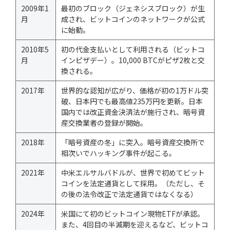
2009年1
最初のブロック（ジェネシスブロック）が生
月
成され、ビットコインのネットワークが公式
に始動。
2010年5
初の代金支払いとして利用される（ビットコ
月
インピザデー）。10,000 BTCがピザ2枚と交
換される。
2017年
世界的な認知が広がり、価格が初の1万ドル突
破、日本円でも最高値235万円を更新。日本
国内では改正資金決済法が施行され、暗号資
産交換業者の登録が開始。
2018年
「暗号資産の冬」に突入。暗号資産交換所で
相次いでハッキング事件が起こる。
2021年
中米エルサルバドルが、世界で初めてビット
コインを法定通貨として採用。（ただし、そ
の後の法令改正で法定通貨ではなくなる）
2024年
米国にて初のビットコイン現物ETFが承認。
また、4回目の半減期を迎えるなど、ビットコ