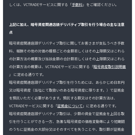
しくは、VCTRADEサービスに関する「
手数料
」をご確認ください。
上記に加え、暗号資産関連店頭デリバティブ取引を行う場合の主な注意
点
暗号資産関連店頭デリバティブ取引に関してお客さまが支払うべき手数
料、報酬その他の対価の種類ごとの金額若しくはその上限額又はこれら
の計算方法の概要及び当該金額の合計額若しくはその上限額又はこれら
の計算方法の概要は、VCTRADEサービスに関する「
暗号資産取引説明書
」 に定める通りです。
暗号資産関連店頭デリバティブ取引を行うためには、あらかじめ日本円
又は暗号資産（当社にて取扱いのある暗号資産に限ります。）で証拠金
を預託いただく必要があります。預託する額又はその計算方法は、
VCTRADEサービスに関する「
証拠金について
」に定める通りです。
暗号資産関連店頭デリバティブ取引は、少額の資金で証拠金を上回る取
引を行うことができる一方、急激な暗号資産の価格変動等により短期間
のうちに証拠金の大部分又はそのすべてを失うことや、取引額が証拠金