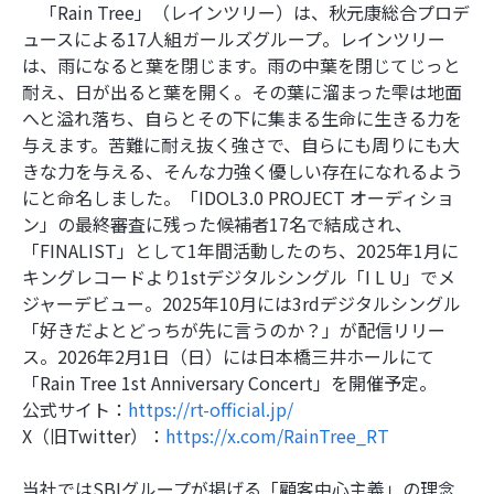
「Rain Tree」（レインツリー）は、秋元康総合プロデ
ュースによる17人組ガールズグループ。レインツリー
は、雨になると葉を閉じます。雨の中葉を閉じてじっと
耐え、日が出ると葉を開く。その葉に溜まった雫は地面
へと溢れ落ち、自らとその下に集まる生命に生きる力を
与えます。苦難に耐え抜く強さで、自らにも周りにも大
きな力を与える、そんな力強く優しい存在になれるよう
にと命名しました。「IDOL3.0 PROJECT オーディショ
ン」の最終審査に残った候補者17名で結成され、
「FINALIST」として1年間活動したのち、2025年1月に
キングレコードより1stデジタルシングル「I L U」でメ
ジャーデビュー。2025年10月には3rdデジタルシングル
「好きだよとどっちが先に言うのか？」が配信リリー
ス。2026年2月1日（日）には日本橋三井ホールにて
「Rain Tree 1st Anniversary Concert」を開催予定。
公式サイト：
https://rt-official.jp/
X（旧Twitter）：
https://x.com/RainTree_RT
当社ではSBIグループが掲げる「顧客中心主義」の理念