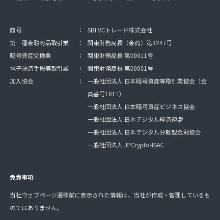
商号
：
SBI VCトレード株式会社
第一種金融商品取引業
：
関東財務局長（金商）第3247号
暗号資産交換業
：
関東財務局長 第00011号
電子決済手段等取引業
：
関東財務局長 第00001号
加入協会
：
一般社団法人 日本暗号資産等取引業協会（会
員番号1011）
一般社団法人 日本暗号資産ビジネス協会
一般社団法人 日本デジタル経済連盟
一般社団法人 日本デジタル分散型金融協会
一般社団法人 JPCrypto-ISAC
免責事項
当社ウェブページ遷移前に表示された情報は、当社が作成・管理しているも
のではありません。