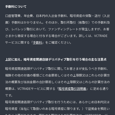
手数料について
口座管理費、年会費、日本円の入出金手数料、暗号資産の受取・送付（入出
庫）手数料はかかりません。そのほか、取引所取引（板取引）での手数料及
び、レバレッジ取引において、ファンディングレートが発生しますが、お客
さまから徴収する場合と付与する場合がございます。詳しくは、VCTRADE
サービスに関する「
手数料
」をご確認ください。
上記に加え、暗号資産関連店頭デリバティブ取引を行う場合の主な注意点
暗号資産関連店頭デリバティブ取引に関してお客さまが支払うべき手数料、
報酬その他の対価の種類ごとの金額若しくはその上限額又はこれらの計算方
法の概要及び当該金額の合計額若しくはその上限額又はこれらの計算方法の
概要は、VCTRADEサービスに関する「
暗号資産取引説明書
」 に定める通り
です。
暗号資産関連店頭デリバティブ取引を行うためには、あらかじめ日本円又は
暗号資産（当社にて取扱いのある暗号資産に限ります。）で証拠金を預託い