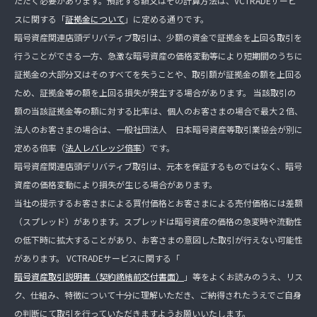
ただく必要があります。預託する額又はその計算方法は、VCTRADEサービ
スに関する「
証拠金について
」に定める通りです。
暗号資産関連店頭デリバティブ取引は、少額の資金で証拠金を上回る取引を
行うことができる一方、急激な暗号資産の価格変動等により短期間のうちに
証拠金の大部分又はそのすべてを失うことや、取引額が証拠金の額を上回る
ため、証拠金等の額を上回る損失が発生する場合があります。 当該取引の
額の当該証拠金等の額に対する比率は、個人のお客さまの場合で最大２倍、
法人のお客さまの場合は、一般社団法人 日本暗号資産等取引業協会が別に
定める倍率（
法人レバレッジ倍率
）です。
暗号資産関連店頭デリバティブ取引は、元本を保証するものではなく、暗号
資産の価格変動により損失が生じる場合があります。
当社の提示するお客さまによる買付価格とお客さまによる売付価格には差額
（スプレッド）があります。スプレッドは暗号資産の価格の急変時や流動性
の低下時に拡大することがあり、お客さまの意図した取引が行えない可能性
があります。 VCTRADEサービスに関する「
暗号資産取引説明書（契約締結前交付書面）
」等をよくお読みのうえ、リス
ク、仕組み、特徴について十分に理解いただき、ご納得されたうえでご自身
の判断にて取引を行っていただきますようお願いいたします。