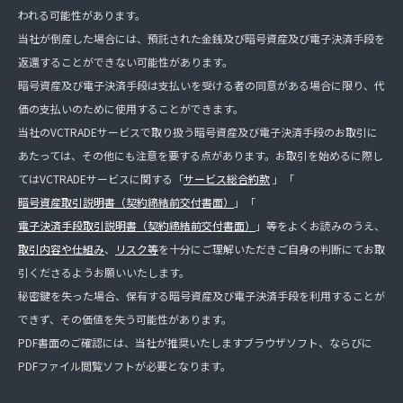
われる可能性があります。
当社が倒産した場合には、預託された金銭及び暗号資産及び電子決済手段を
返還することができない可能性があります。
暗号資産及び電子決済手段は支払いを受ける者の同意がある場合に限り、代
価の支払いのために使用することができます。
当社のVCTRADEサービスで取り扱う暗号資産及び電子決済手段のお取引に
あたっては、その他にも注意を要する点があります。お取引を始めるに際し
てはVCTRADEサービスに関する「
サービス総合約款
」「
暗号資産取引説明書（契約締結前交付書面）
」「
電子決済手段取引説明書（契約締結前交付書面）
」等をよくお読みのうえ、
取引内容や仕組み
、
リスク等
を十分にご理解いただきご自身の判断にてお取
引くださるようお願いいたします。
秘密鍵を失った場合、保有する暗号資産及び電子決済手段を利用することが
できず、その価値を失う可能性があります。
PDF書面のご確認には、当社が推奨いたしますブラウザソフト、ならびに
PDFファイル閲覧ソフトが必要となります。