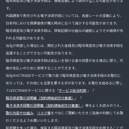
暗号資産及び電子決済手段は、価格変動により損失が生じる可能性がありま
す。
外国通貨で表示される電子決済手段については、為替レートの変動により、
日本円における換算価値が購入時点に比べて減少する可能性があります。
暗号資産及び電子決済手段は、移転記録の仕組みの破綻によりその価値が失
われる可能性があります。
当社が倒産した場合には、預託された金銭及び暗号資産及び電子決済手段を
返還することができない可能性があります。
暗号資産及び電子決済手段は支払いを受ける者の同意がある場合に限り、代
価の支払いのために使用することができます。
当社のVCTRADEサービスで取り扱う暗号資産及び電子決済手段のお取引に
あたっては、その他にも注意を要する点があります。お取引を始めるに際し
てはVCTRADEサービスに関する「
サービス総合約款
」「
暗号資産取引説明書（契約締結前交付書面）
」「
電子決済手段取引説明書（契約締結前交付書面）
」等をよくお読みのうえ、
取引内容や仕組み
、
リスク等
を十分にご理解いただきご自身の判断にてお取
引くださるようお願いいたします。
秘密鍵を失った場合、保有する暗号資産及び電子決済手段を利用することが