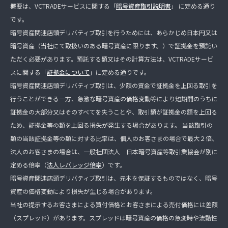
概要は、VCTRADEサービスに関する「
暗号資産取引説明書
」 に定める通り
です。
暗号資産関連店頭デリバティブ取引を行うためには、あらかじめ日本円又は
暗号資産（当社にて取扱いのある暗号資産に限ります。）で証拠金を預託い
ただく必要があります。預託する額又はその計算方法は、VCTRADEサービ
スに関する「
証拠金について
」に定める通りです。
暗号資産関連店頭デリバティブ取引は、少額の資金で証拠金を上回る取引を
行うことができる一方、急激な暗号資産の価格変動等により短期間のうちに
証拠金の大部分又はそのすべてを失うことや、取引額が証拠金の額を上回る
ため、証拠金等の額を上回る損失が発生する場合があります。 当該取引の
額の当該証拠金等の額に対する比率は、個人のお客さまの場合で最大２倍、
法人のお客さまの場合は、一般社団法人 日本暗号資産等取引業協会が別に
定める倍率（
法人レバレッジ倍率
）です。
暗号資産関連店頭デリバティブ取引は、元本を保証するものではなく、暗号
資産の価格変動により損失が生じる場合があります。
当社の提示するお客さまによる買付価格とお客さまによる売付価格には差額
（スプレッド）があります。スプレッドは暗号資産の価格の急変時や流動性