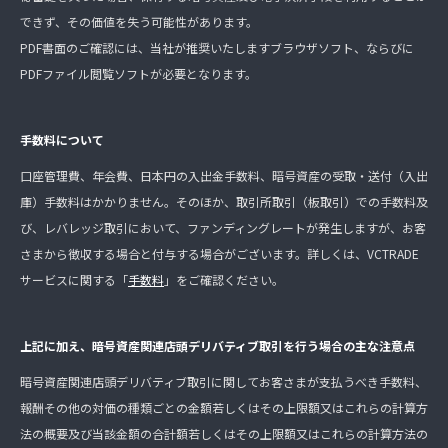
できず、その価値を失う可能性があります。
PDF書面のご確認には、当社が推奨いたしますブラウザソフト、ならびに
PDFファイル閲覧ソフトが必要となります。
手数料について
口座管理費、年会費、日本円の入出金手数料、暗号資産の受取・送付（入出
庫）手数料はかかりません。そのほか、取引所取引（板取引）での手数料及
び、レバレッジ取引において、ファンディングレートが発生しますが、お客
さまから徴収する場合と付与する場合がございます。詳しくは、VCTRADE
サービスに関する「
手数料
」をご確認ください。
上記に加え、暗号資産関連店頭デリバティブ取引を行う場合の主な注意点
暗号資産関連店頭デリバティブ取引に関してお客さまが支払うべき手数料、
報酬その他の対価の種類ごとの金額若しくはその上限額又はこれらの計算方
法の概要及び当該金額の合計額若しくはその上限額又はこれらの計算方法の