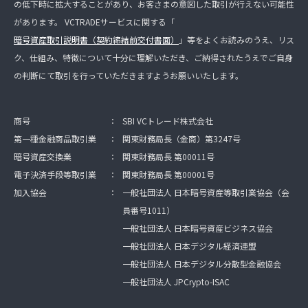
の低下時に拡大することがあり、お客さまの意図した取引が行えない可能性
があります。 VCTRADEサービスに関する「
暗号資産取引説明書（契約締結前交付書面）
」等をよくお読みのうえ、リス
ク、仕組み、特徴について十分に理解いただき、ご納得されたうえでご自身
の判断にて取引を行っていただきますようお願いいたします。
商号
：
SBI VCトレード株式会社
第一種金融商品取引業
：
関東財務局長（金商）第3247号
暗号資産交換業
：
関東財務局長 第00011号
電子決済手段等取引業
：
関東財務局長 第00001号
加入協会
：
一般社団法人 日本暗号資産等取引業協会（会
員番号1011）
一般社団法人 日本暗号資産ビジネス協会
一般社団法人 日本デジタル経済連盟
一般社団法人 日本デジタル分散型金融協会
一般社団法人 JPCrypto-ISAC