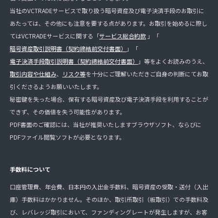
当社のVCTRADEサービスで取り扱う暗号資産及び電子決済手段のお取引に
あたっては、その他にも注意を要する点があります。お取引を始めるに際し
てはVCTRADEサービスに関する「
サービス総合約款
」「
暗号資産取引説明書（契約締結前交付書面）
」「
電子決済手段取引説明書（契約締結前交付書面）
」等をよくお読みのうえ、
取引内容や仕組み
、
リスク等
を十分にご理解いただきご自身の判断にてお取
引くださるようお願いいたします。
秘密鍵を失った場合、保有する暗号資産及び電子決済手段を利用することが
できず、その価値を失う可能性があります。
PDF書面のご確認には、当社が推奨いたしますブラウザソフト、ならびに
PDFファイル閲覧ソフトが必要となります。
手数料について
口座管理費、年会費、日本円の入出金手数料、暗号資産の受取・送付（入出
庫）手数料はかかりません。そのほか、取引所取引（板取引）での手数料及
び、レバレッジ取引において、ファンディングレートが発生しますが、お客