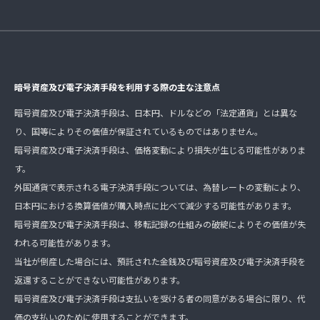
暗号資産及び電子決済手段を利用する際の主な注意点
暗号資産及び電子決済手段は、日本円、ドルなどの「法定通貨」とは異な
り、国等によりその価値が保証されているものではありません。
暗号資産及び電子決済手段は、価格変動により損失が生じる可能性がありま
す。
外国通貨で表示される電子決済手段については、為替レートの変動により、
日本円における換算価値が購入時点に比べて減少する可能性があります。
暗号資産及び電子決済手段は、移転記録の仕組みの破綻によりその価値が失
われる可能性があります。
当社が倒産した場合には、預託された金銭及び暗号資産及び電子決済手段を
返還することができない可能性があります。
暗号資産及び電子決済手段は支払いを受ける者の同意がある場合に限り、代
価の支払いのために使用することができます。