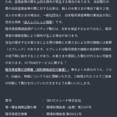
ため、証拠金等の額を上回る損失が発生する場合があります。 当該取引の
額の当該証拠金等の額に対する比率は、個人のお客さまの場合で最大２倍、
法人のお客さまの場合は、一般社団法人 日本暗号資産等取引業協会が別に
定める倍率（
法人レバレッジ倍率
）です。
暗号資産関連店頭デリバティブ取引は、元本を保証するものではなく、暗号
資産の価格変動により損失が生じる場合があります。
当社の提示するお客さまによる買付価格とお客さまによる売付価格には差額
（スプレッド）があります。スプレッドは暗号資産の価格の急変時や流動性
の低下時に拡大することがあり、お客さまの意図した取引が行えない可能性
があります。 VCTRADEサービスに関する「
暗号資産取引説明書（契約締結前交付書面）
」等をよくお読みのうえ、リス
ク、仕組み、特徴について十分に理解いただき、ご納得されたうえでご自身
の判断にて取引を行っていただきますようお願いいたします。
商号
：
SBI VCトレード株式会社
第一種金融商品取引業
：
関東財務局長（金商）第3247号
暗号資産交換業
：
関東財務局長 第00011号