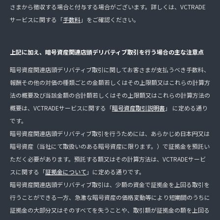
さまから徴収する場合と付与する場合がございます。詳しくは、VCTRADE
サービスに関する「
手数料
」をご確認ください。
上記に加え、暗号資産関連店頭デリバティブ取引を行う場合の主な注意点
暗号資産関連店頭デリバティブ取引に関してお客さまが支払うべき手数料、
報酬その他の対価の種類ごとの金額若しくはその上限額又はこれらの計算方
法の概要及び当該金額の合計額若しくはその上限額又はこれらの計算方法の
概要は、VCTRADEサービスに関する「
暗号資産取引説明書
」 に定める通り
です。
暗号資産関連店頭デリバティブ取引を行うためには、あらかじめ日本円又は
暗号資産（当社にて取扱いのある暗号資産に限ります。）で証拠金を預託い
ただく必要があります。預託する額又はその計算方法は、VCTRADEサービ
スに関する「
証拠金について
」に定める通りです。
暗号資産関連店頭デリバティブ取引は、少額の資金で証拠金を上回る取引を
行うことができる一方、急激な暗号資産の価格変動等により短期間のうちに
証拠金の大部分又はそのすべてを失うことや、取引額が証拠金の額を上回る