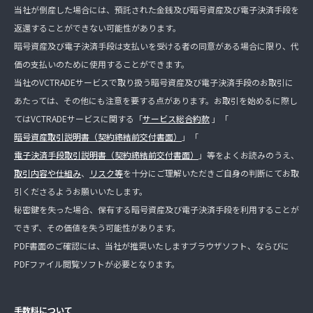
当社が倒産した場合には、預託された金銭及び暗号資産及び電子決済手段を
返還することができない可能性があります。
暗号資産及び電子決済手段は支払いを受ける者の同意がある場合に限り、代
価の支払いのために使用することができます。
当社のVCTRADEサービスで取り扱う暗号資産及び電子決済手段のお取引に
あたっては、その他にも注意を要する点があります。お取引を始めるに際し
てはVCTRADEサービスに関する「
サービス総合約款
」「
暗号資産取引説明書（契約締結前交付書面）
」「
電子決済手段取引説明書（契約締結前交付書面）
」等をよくお読みのうえ、
取引内容や仕組み
、
リスク等
を十分にご理解いただきご自身の判断にてお取
引くださるようお願いいたします。
秘密鍵を失った場合、保有する暗号資産及び電子決済手段を利用することが
できず、その価値を失う可能性があります。
PDF書面のご確認には、当社が推奨いたしますブラウザソフト、ならびに
PDFファイル閲覧ソフトが必要となります。
手数料について