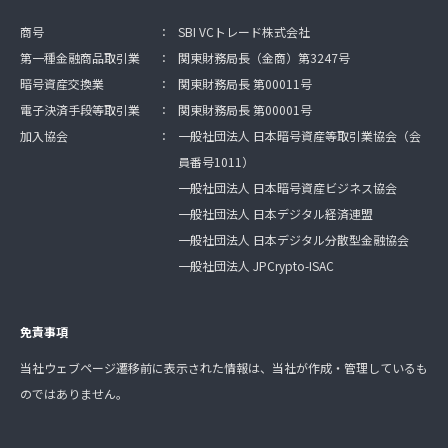
商号
：
SBI VCトレード株式会社
第一種金融商品取引業
：
関東財務局長（金商）第3247号
暗号資産交換業
：
関東財務局長 第00011号
電子決済手段等取引業
：
関東財務局長 第00001号
加入協会
：
一般社団法人 日本暗号資産等取引業協会（会
員番号1011）
一般社団法人 日本暗号資産ビジネス協会
一般社団法人 日本デジタル経済連盟
一般社団法人 日本デジタル分散型金融協会
一般社団法人 JPCrypto-ISAC
免責事項
当社ウェブページ遷移前に表示された情報は、当社が作成・管理しているも
のではありません。