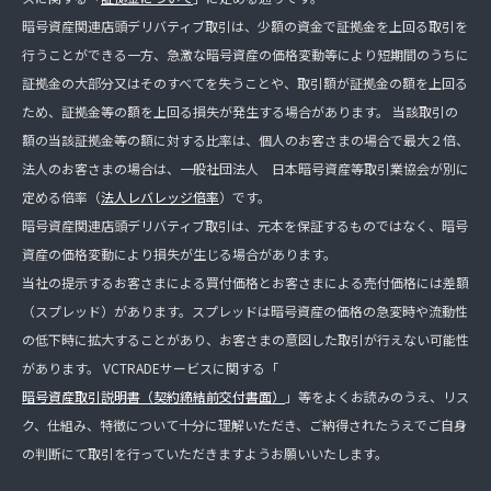
暗号資産関連店頭デリバティブ取引は、少額の資金で証拠金を上回る取引を
行うことができる一方、急激な暗号資産の価格変動等により短期間のうちに
証拠金の大部分又はそのすべてを失うことや、取引額が証拠金の額を上回る
ため、証拠金等の額を上回る損失が発生する場合があります。 当該取引の
額の当該証拠金等の額に対する比率は、個人のお客さまの場合で最大２倍、
法人のお客さまの場合は、一般社団法人 日本暗号資産等取引業協会が別に
定める倍率（
法人レバレッジ倍率
）です。
暗号資産関連店頭デリバティブ取引は、元本を保証するものではなく、暗号
資産の価格変動により損失が生じる場合があります。
当社の提示するお客さまによる買付価格とお客さまによる売付価格には差額
（スプレッド）があります。スプレッドは暗号資産の価格の急変時や流動性
の低下時に拡大することがあり、お客さまの意図した取引が行えない可能性
があります。 VCTRADEサービスに関する「
暗号資産取引説明書（契約締結前交付書面）
」等をよくお読みのうえ、リス
ク、仕組み、特徴について十分に理解いただき、ご納得されたうえでご自身
の判断にて取引を行っていただきますようお願いいたします。