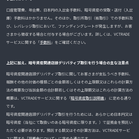
口座管理費、年会費、日本円の入出金手数料、暗号資産の受取・送付（入出
庫）手数料はかかりません。そのほか、取引所取引（板取引）での手数料及
び、レバレッジ取引において、ファンディングレートが発生しますが、お客
さまから徴収する場合と付与する場合がございます。詳しくは、VCTRADE
サービスに関する「
手数料
」をご確認ください。
上記に加え、暗号資産関連店頭デリバティブ取引を行う場合の主な注意点
暗号資産関連店頭デリバティブ取引に関してお客さまが支払うべき手数料、
報酬その他の対価の種類ごとの金額若しくはその上限額又はこれらの計算方
法の概要及び当該金額の合計額若しくはその上限額又はこれらの計算方法の
概要は、VCTRADEサービスに関する「
暗号資産取引説明書
」 に定める通り
です。
暗号資産関連店頭デリバティブ取引を行うためには、あらかじめ日本円又は
暗号資産（当社にて取扱いのある暗号資産に限ります。）で証拠金を預託い
ただく必要があります。預託する額又はその計算方法は、VCTRADEサービ
スに関する「
証拠金について
」に定める通りです。