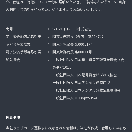
ク、仕組み、特徴について十分に理解いただき、ご納得されたうえでご自身
の判断にて取引を行っていただきますようお願いいたします。
商号
：
SBI VCトレード株式会社
第一種金融商品取引業
：
関東財務局長（金商）第3247号
暗号資産交換業
：
関東財務局長 第00011号
電子決済手段等取引業
：
関東財務局長 第00001号
加入協会
：
一般社団法人 日本暗号資産等取引業協会（会
員番号1011）
一般社団法人 日本暗号資産ビジネス協会
一般社団法人 日本デジタル経済連盟
一般社団法人 日本デジタル分散型金融協会
一般社団法人 JPCrypto-ISAC
免責事項
当社ウェブページ遷移前に表示された情報は、当社が作成・管理しているも