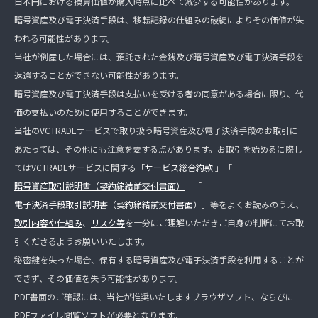
日本円における換算価値が購入時点に比べて減少する可能性があります。
暗号資産及び電子決済手段は、移転記録の仕組みの破綻によりその価値が失
われる可能性があります。
当社が倒産した場合には、預託された金銭及び暗号資産及び電子決済手段を
返還することができない可能性があります。
暗号資産及び電子決済手段は支払いを受ける者の同意がある場合に限り、代
価の支払いのために使用することができます。
当社のVCTRADEサービスで取り扱う暗号資産及び電子決済手段のお取引に
あたっては、その他にも注意を要する点があります。お取引を始めるに際し
てはVCTRADEサービスに関する「
サービス総合約款
」「
暗号資産取引説明書（契約締結前交付書面）
」「
電子決済手段取引説明書（契約締結前交付書面）
」等をよくお読みのうえ、
取引内容や仕組み
、
リスク等
を十分にご理解いただきご自身の判断にてお取
引くださるようお願いいたします。
秘密鍵を失った場合、保有する暗号資産及び電子決済手段を利用することが
できず、その価値を失う可能性があります。
PDF書面のご確認には、当社が推奨いたしますブラウザソフト、ならびに
PDFファイル閲覧ソフトが必要となります。