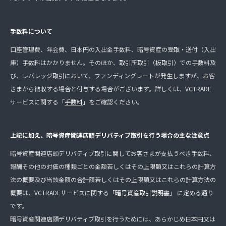
手数料について
口座管理費、年会費、日本円の入出金手数料、暗号資産の受取・送付（入出
庫）手数料はかかりません。そのほか、取引所取引（板取引）での手数料及
び、レバレッジ取引において、ファンディングレートが発生しますが、お客
さまから徴収する場合と付与する場合がございます。詳しくは、VCTRADE
サービスに関する「
手数料
」をご確認ください。
上記に加え、暗号資産関連店頭デリバティブ取引を行う場合の主な注意点
暗号資産関連店頭デリバティブ取引に関してお客さまが支払うべき手数料、
報酬その他の対価の種類ごとの金額若しくはその上限額又はこれらの計算方
法の概要及び当該金額の合計額若しくはその上限額又はこれらの計算方法の
概要は、VCTRADEサービスに関する「
暗号資産取引説明書
」 に定める通り
です。
暗号資産関連店頭デリバティブ取引を行うためには、あらかじめ日本円又は