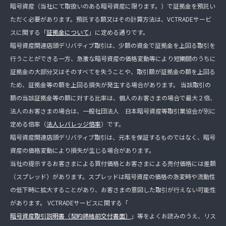
暗号資産（当社にて取扱いのある暗号資産に限ります。）で証拠金を預託い
ただく必要があります。預託する額又はその計算方法は、VCTRADEサービ
スに関する「
証拠金について
」に定める通りです。
暗号資産関連店頭デリバティブ取引は、少額の資金で証拠金を上回る取引を
行うことができる一方、急激な暗号資産の価格変動等により短期間のうちに
証拠金の大部分又はそのすべてを失うことや、取引額が証拠金の額を上回る
ため、証拠金等の額を上回る損失が発生する場合があります。 当該取引の
額の当該証拠金等の額に対する比率は、個人のお客さまの場合で最大２倍、
法人のお客さまの場合は、一般社団法人 日本暗号資産等取引業協会が別に
定める倍率（
法人レバレッジ倍率
）です。
暗号資産関連店頭デリバティブ取引は、元本を保証するものではなく、暗号
資産の価格変動により損失が生じる場合があります。
当社の提示するお客さまによる買付価格とお客さまによる売付価格には差額
（スプレッド）があります。スプレッドは暗号資産の価格の急変時や流動性
の低下時に拡大することがあり、お客さまの意図した取引が行えない可能性
があります。 VCTRADEサービスに関する「
暗号資産取引説明書（契約締結前交付書面）
」等をよくお読みのうえ、リス