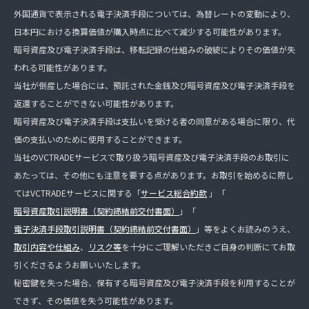
外国通貨で表示される電子決済手段については、為替レートの変動により、
日本円における換算価値が購入時点に比べて減少する可能性があります。
暗号資産及び電子決済手段は、移転記録の仕組みの破綻によりその価値が失
われる可能性があります。
当社が倒産した場合には、預託された金銭及び暗号資産及び電子決済手段を
返還することができない可能性があります。
暗号資産及び電子決済手段は支払いを受ける者の同意がある場合に限り、代
価の支払いのために使用することができます。
当社のVCTRADEサービスで取り扱う暗号資産及び電子決済手段のお取引に
あたっては、その他にも注意を要する点があります。お取引を始めるに際し
てはVCTRADEサービスに関する「
サービス総合約款
」「
暗号資産取引説明書（契約締結前交付書面）
」「
電子決済手段取引説明書（契約締結前交付書面）
」等をよくお読みのうえ、
取引内容や仕組み
、
リスク等
を十分にご理解いただきご自身の判断にてお取
引くださるようお願いいたします。
秘密鍵を失った場合、保有する暗号資産及び電子決済手段を利用することが
できず、その価値を失う可能性があります。