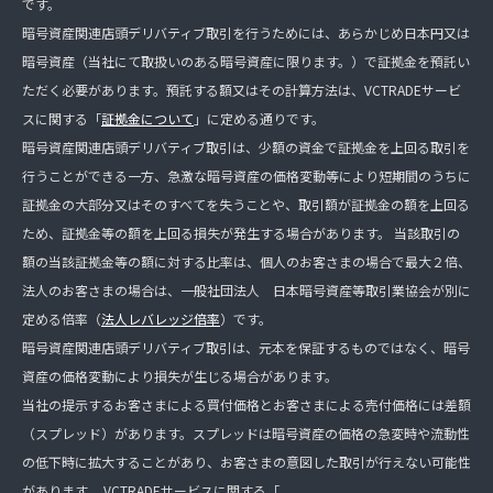
です。
暗号資産関連店頭デリバティブ取引を行うためには、あらかじめ日本円又は
暗号資産（当社にて取扱いのある暗号資産に限ります。）で証拠金を預託い
ただく必要があります。預託する額又はその計算方法は、VCTRADEサービ
スに関する「
証拠金について
」に定める通りです。
暗号資産関連店頭デリバティブ取引は、少額の資金で証拠金を上回る取引を
行うことができる一方、急激な暗号資産の価格変動等により短期間のうちに
証拠金の大部分又はそのすべてを失うことや、取引額が証拠金の額を上回る
ため、証拠金等の額を上回る損失が発生する場合があります。 当該取引の
額の当該証拠金等の額に対する比率は、個人のお客さまの場合で最大２倍、
法人のお客さまの場合は、一般社団法人 日本暗号資産等取引業協会が別に
定める倍率（
法人レバレッジ倍率
）です。
暗号資産関連店頭デリバティブ取引は、元本を保証するものではなく、暗号
資産の価格変動により損失が生じる場合があります。
当社の提示するお客さまによる買付価格とお客さまによる売付価格には差額
（スプレッド）があります。スプレッドは暗号資産の価格の急変時や流動性
の低下時に拡大することがあり、お客さまの意図した取引が行えない可能性
があります。 VCTRADEサービスに関する「