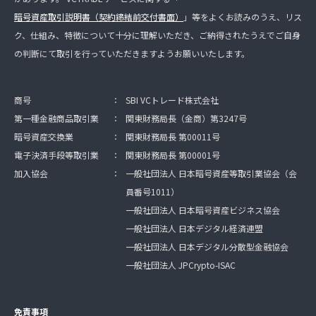
暗号資産取引説明書（契約締結前交付書面）
」等をよくお読みのうえ、リス
ク、仕組み、特徴について十分に理解いただき、ご納得されたうえでご自身
の判断にて取引を行っていただきますようお願いいたします。
商号
：
SBI VCトレード株式会社
第一種金融商品取引業
：
関東財務局長（金商）第3247号
暗号資産交換業
：
関東財務局長 第00011号
電子決済手段等取引業
：
関東財務局長 第00001号
加入協会
：
一般社団法人 日本暗号資産等取引業協会（会
員番号1011）
一般社団法人 日本暗号資産ビジネス協会
一般社団法人 日本デジタル経済連盟
一般社団法人 日本デジタル分散型金融協会
一般社団法人 JPCrypto-ISAC
免責事項