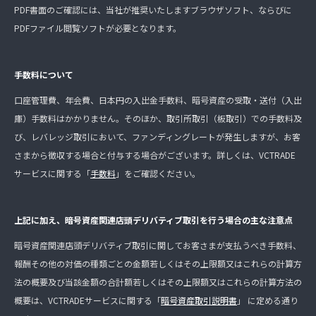
PDF書面のご確認には、当社が推奨いたしますブラウザソフト、ならびに
PDFファイル閲覧ソフトが必要となります。
手数料について
口座管理費、年会費、日本円の入出金手数料、暗号資産の受取・送付（入出
庫）手数料はかかりません。そのほか、取引所取引（板取引）での手数料及
び、レバレッジ取引において、ファンディングレートが発生しますが、お客
さまから徴収する場合と付与する場合がございます。詳しくは、VCTRADE
サービスに関する「
手数料
」をご確認ください。
上記に加え、暗号資産関連店頭デリバティブ取引を行う場合の主な注意点
暗号資産関連店頭デリバティブ取引に関してお客さまが支払うべき手数料、
報酬その他の対価の種類ごとの金額若しくはその上限額又はこれらの計算方
法の概要及び当該金額の合計額若しくはその上限額又はこれらの計算方法の
概要は、VCTRADEサービスに関する「
暗号資産取引説明書
」 に定める通り