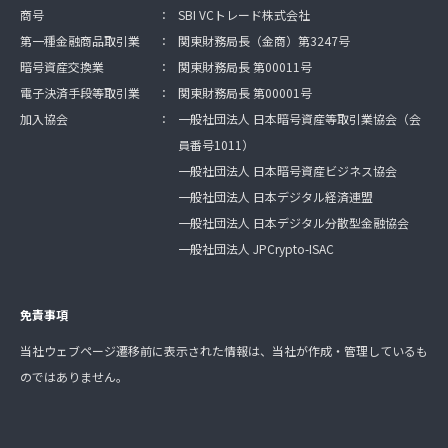
商号
：
SBI VCトレード株式会社
第一種金融商品取引業
：
関東財務局長（金商）第3247号
暗号資産交換業
：
関東財務局長 第00011号
電子決済手段等取引業
：
関東財務局長 第00001号
加入協会
：
一般社団法人 日本暗号資産等取引業協会（会
員番号1011）
一般社団法人 日本暗号資産ビジネス協会
一般社団法人 日本デジタル経済連盟
一般社団法人 日本デジタル分散型金融協会
一般社団法人 JPCrypto-ISAC
免責事項
当社ウェブページ遷移前に表示された情報は、当社が作成・管理しているも
のではありません。