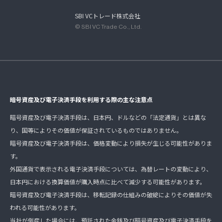
SBI VCトレード株式会社
© SBI VC Trade Co., Ltd.
暗号資産及び電子決済手段を利用する際の主な注意点
暗号資産及び電子決済手段は、日本円、ドルなどの「法定通貨」とは異な
り、国等によりその価値が保証されているものではありません。
暗号資産及び電子決済手段は、価格変動により損失が生じる可能性がありま
す。
外国通貨で表示される電子決済手段については、為替レートの変動により、
日本円における換算価値が購入時点に比べて減少する可能性があります。
暗号資産及び電子決済手段は、移転記録の仕組みの破綻によりその価値が失
われる可能性があります。
当社が倒産した場合には、預託された金銭及び暗号資産及び電子決済手段を