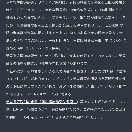
暗号資産関連店頭デリバティブ取引は、少額の資金で証拠金を上回る取引を
行うことができる一方、急激な暗号資産の価格変動等により短期間のうちに
証拠金の大部分又はそのすべてを失うことや、取引額が証拠金の額を上回る
ため、証拠金等の額を上回る損失が発生する場合があります。 当該取引の
額の当該証拠金等の額に対する比率は、個人のお客さまの場合で最大２倍、
法人のお客さまの場合は、一般社団法人 日本暗号資産等取引業協会が別に
定める倍率（
法人レバレッジ倍率
）です。
暗号資産関連店頭デリバティブ取引は、元本を保証するものではなく、暗号
資産の価格変動により損失が生じる場合があります。
当社の提示するお客さまによる買付価格とお客さまによる売付価格には差額
（スプレッド）があります。スプレッドは暗号資産の価格の急変時や流動性
の低下時に拡大することがあり、お客さまの意図した取引が行えない可能性
があります。 VCTRADEサービスに関する「
暗号資産取引説明書（契約締結前交付書面）
」等をよくお読みのうえ、リス
ク、仕組み、特徴について十分に理解いただき、ご納得されたうえでご自身
の判断にて取引を行っていただきますようお願いいたします。