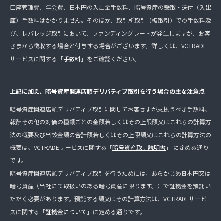
口座管理費、年会費、日本円の入出金手数料、暗号資産の受取・送付（入出
庫）手数料はかかりません。そのほか、取引所取引（板取引）での手数料及
び、レバレッジ取引において、ファンディングレートが発生しますが、お客
さまから徴収する場合と付与する場合がございます。詳しくは、VCTRADE
サービスに関する「
手数料
」をご確認ください。
上記に加え、暗号資産関連店頭デリバティブ取引を行う場合の主な注意点
暗号資産関連店頭デリバティブ取引に関してお客さまが支払うべき手数料、
報酬その他の対価の種類ごとの金額若しくはその上限額又はこれらの計算方
法の概要及び当該金額の合計額若しくはその上限額又はこれらの計算方法の
概要は、VCTRADEサービスに関する「
暗号資産取引説明書
」 に定める通り
です。
暗号資産関連店頭デリバティブ取引を行うためには、あらかじめ日本円又は
暗号資産（当社にて取扱いのある暗号資産に限ります。）で証拠金を預託い
ただく必要があります。預託する額又はその計算方法は、VCTRADEサービ
スに関する「
証拠金について
」に定める通りです。