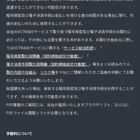
返還することができない可能性があります。
暗号資産及び電子決済手段は支払いを受ける者の同意がある場合に限り、代
価の支払いのために使用することができます。
当社のVCTRADEサービスで取り扱う暗号資産及び電子決済手段のお取引に
あたっては、その他にも注意を要する点があります。お取引を始めるに際し
てはVCTRADEサービスに関する「
サービス総合約款
」「
暗号資産取引説明書（契約締結前交付書面）
」「
電子決済手段取引説明書（契約締結前交付書面）
」等をよくお読みのうえ、
取引内容や仕組み
、
リスク等
を十分にご理解いただきご自身の判断にてお取
引くださるようお願いいたします。
秘密鍵を失った場合、保有する暗号資産及び電子決済手段を利用することが
できず、その価値を失う可能性があります。
PDF書面のご確認には、当社が推奨いたしますブラウザソフト、ならびに
PDFファイル閲覧ソフトが必要となります。
手数料について