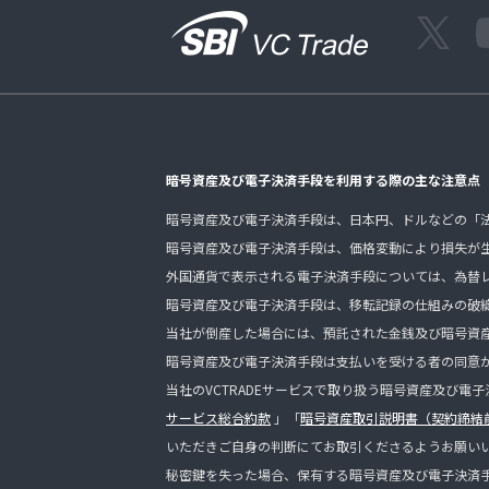
暗号資産及び電子決済手段を利用する際の主な注意点
暗号資産及び電子決済手段は、日本円、ドルなどの「
暗号資産及び電子決済手段は、価格変動により損失が
外国通貨で表示される電子決済手段については、為替
暗号資産及び電子決済手段は、移転記録の仕組みの破
当社が倒産した場合には、預託された金銭及び暗号資
暗号資産及び電子決済手段は支払いを受ける者の同意
当社のVCTRADEサービスで取り扱う暗号資産及び電
サービス総合約款
」「
暗号資産取引説明書（契約締結
いただきご自身の判断にてお取引くださるようお願い
秘密鍵を失った場合、保有する暗号資産及び電子決済