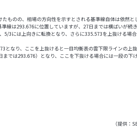
けたものの、相場の方向性を示すとされる基準線自体は依然と
線は293.676に位置していますが、27日までは横ばいが続きま
、5/3には上向きに転換となり、さらに335.573を上抜ける
.573となり、ここを上抜けると一目均衡表の雲下限ラインの上
日までは293.676）となり、ここを下抜ける場合には一段の
（提供：S