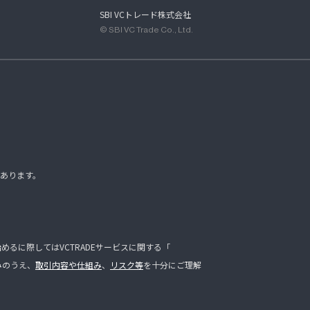
SBI VCトレード株式会社
© SBI VC Trade Co., Ltd.
あります。
るに際してはVCTRADEサービスに関する「
みのうえ、
取引内容や仕組み
、
リスク等
を十分にご理解