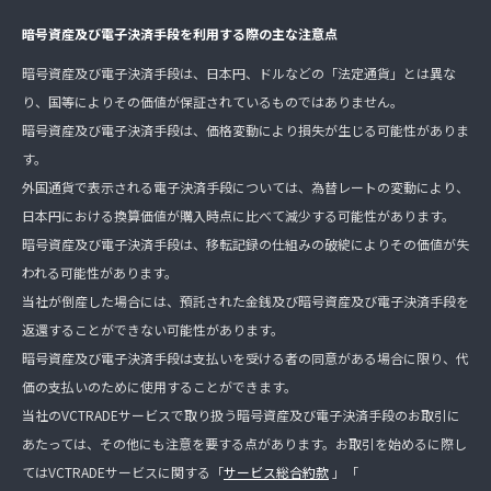
暗号資産及び電子決済手段を利用する際の主な注意点
暗号資産及び電子決済手段は、日本円、ドルなどの「法定通貨」とは異な
り、国等によりその価値が保証されているものではありません。
暗号資産及び電子決済手段は、価格変動により損失が生じる可能性がありま
す。
外国通貨で表示される電子決済手段については、為替レートの変動により、
日本円における換算価値が購入時点に比べて減少する可能性があります。
暗号資産及び電子決済手段は、移転記録の仕組みの破綻によりその価値が失
われる可能性があります。
当社が倒産した場合には、預託された金銭及び暗号資産及び電子決済手段を
返還することができない可能性があります。
暗号資産及び電子決済手段は支払いを受ける者の同意がある場合に限り、代
価の支払いのために使用することができます。
当社のVCTRADEサービスで取り扱う暗号資産及び電子決済手段のお取引に
あたっては、その他にも注意を要する点があります。お取引を始めるに際し
てはVCTRADEサービスに関する「
サービス総合約款
」「