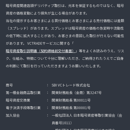
暗号資産関連店頭デリバティブ取引は、元本を保証するものではなく、暗号
資産の価格変動により損失が生じる場合があります。
当社の提示するお客さまによる買付価格とお客さまによる売付価格には差額
（スプレッド）があります。スプレッドは暗号資産の価格の急変時や流動性
の低下時に拡大することがあり、お客さまの意図した取引が行えない可能性
があります。 VCTRADEサービスに関する「
暗号資産取引説明書（契約締結前交付書面）
」等をよくお読みのうえ、リス
ク、仕組み、特徴について十分に理解いただき、ご納得されたうえでご自身
の判断にて取引を行っていただきますようお願いいたします。
商号
：
SBI VCトレード株式会社
第一種金融商品取引業
：
関東財務局長（金商）第3247号
暗号資産交換業
：
関東財務局長 第00011号
電子決済手段等取引業
：
関東財務局長 第00001号
加入協会
：
一般社団法人 日本暗号資産等取引業協会（会
員番号1011）