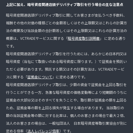
上記に加え、暗号資産関連店頭デリバティブ取引を行う場合の主な注意点
暗号資産関連店頭デリバティブ取引に関してお客さまが支払うべき手数料、
報酬その他の対価の種類ごとの金額若しくはその上限額又はこれらの計算方
法の概要及び当該金額の合計額若しくはその上限額又はこれらの計算方法の
概要は、VCTRADEサービスに関する「
暗号資産取引説明書
」 に定める通り
です。
暗号資産関連店頭デリバティブ取引を行うためには、あらかじめ日本円又は
暗号資産（当社にて取扱いのある暗号資産に限ります。）で証拠金を預託い
ただく必要があります。預託する額又はその計算方法は、VCTRADEサービ
スに関する「
証拠金について
」に定める通りです。
暗号資産関連店頭デリバティブ取引は、少額の資金で証拠金を上回る取引を
行うことができる一方、急激な暗号資産の価格変動等により短期間のうちに
証拠金の大部分又はそのすべてを失うことや、取引額が証拠金の額を上回る
ため、証拠金等の額を上回る損失が発生する場合があります。 当該取引の
額の当該証拠金等の額に対する比率は、個人のお客さまの場合で最大２倍、
法人のお客さまの場合は、一般社団法人 日本暗号資産等取引業協会が別に
定める倍率（
法人レバレッジ倍率
）です。