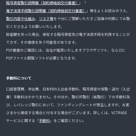
暗号資産取引説明書（契約締結前交付書面）
」「
電子決済手段取引説明書（契約締結前交付書面）
」等をよくお読みのうえ、
取引内容や仕組み
、
リスク等
を十分にご理解いただきご自身の判断にてお取
引くださるようお願いいたします。
秘密鍵を失った場合、保有する暗号資産及び電子決済手段を利用することが
できず、その価値を失う可能性があります。
PDF書面のご確認には、当社が推奨いたしますブラウザソフト、ならびに
PDFファイル閲覧ソフトが必要となります。
手数料について
口座管理費、年会費、日本円の入出金手数料、暗号資産の受取・送付（入出
庫）手数料はかかりません。そのほか、取引所取引（板取引）での手数料及
び、レバレッジ取引において、ファンディングレートが発生しますが、お客
さまから徴収する場合と付与する場合がございます。詳しくは、VCTRADE
サービスに関する「
手数料
」をご確認ください。